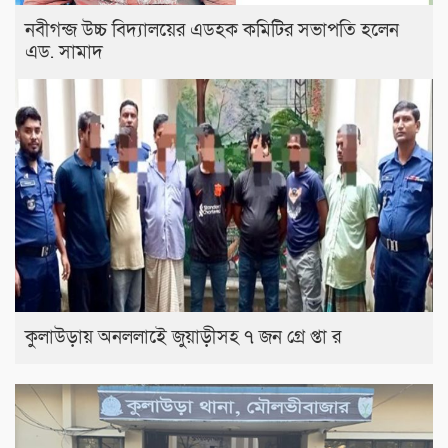
নবীগন্জ উচ্চ বিদ্যালয়ের এডহক কমিটির সভাপতি হলেন
এড. সামাদ
কুলাউড়ায় অনললাইে জুয়াড়ীসহ ৭ জন গ্রে প্তা র