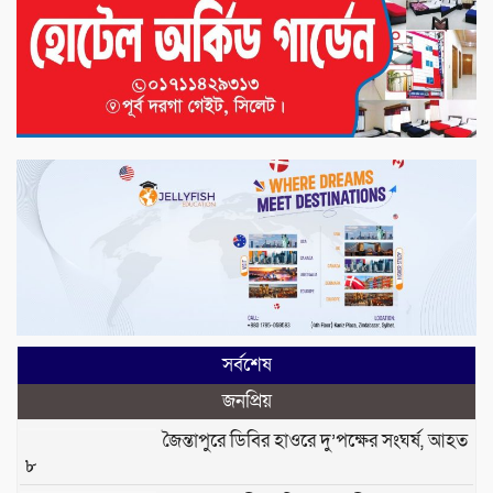
সর্বশেষ
জনপ্রিয়
জৈন্তাপুরে ডিবির হাওরে দু’পক্ষের সংঘর্ষ, আহত
৮