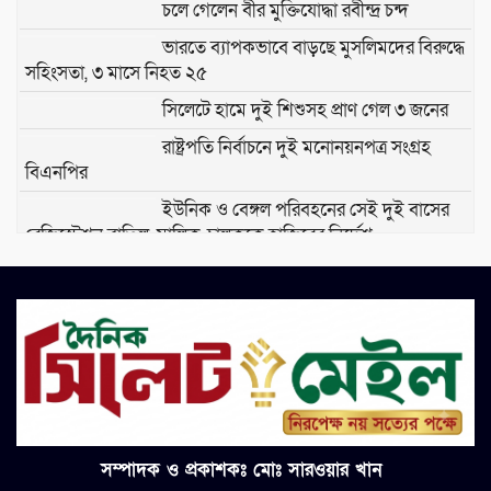
চলে গেলেন বীর মুক্তিযোদ্ধা রবীন্দ্র চন্দ
ভারতে ব্যাপকভাবে বাড়ছে মুসলিমদের বিরুদ্ধে
সহিংসতা, ৩ মাসে নিহত ২৫
সিলেটে হামে দুই শিশুসহ প্রাণ গেল ৩ জনের
রাষ্ট্রপতি নির্বাচনে দুই মনোনয়নপত্র সংগ্রহ
বিএনপির
ইউনিক ও বেঙ্গল পরিবহনের সেই দুই বাসের
রেজিস্ট্রেশন বাতিল, মালিক-চালককে হাজিরের নির্দেশ
জামায়াতের নির্বাহী পরিষদের বৈঠক: রাষ্ট্রপতি
নির্বাচনে অংশগ্রহণের সিদ্ধান্ত
প্রশাসনে ঘাপটি মেরে থাকা ফ্যাসিবাদের
দোসররা বিদ্যুৎ খাত নিয়ে বিভ্রান্তি ছড়াচ্ছে:
প্রধানমন্ত্রী
৫ মাসে কোনো সরকার ব্যর্থ হতে পারে না, ব্যর্থ
সম্পাদক ও প্রকাশকঃ মোঃ সারওয়ার খান
হওয়ার জন্যও সময় লাগে: স্বরাষ্ট্রমন্ত্রী