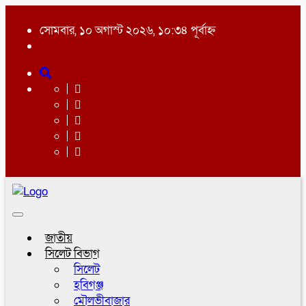
সোমবার, ১০ অগাস্ট ২০২৬, ১০:৩৪ পূর্বাহ্ন
Toggle
navigation
জাতীয়
সিলেট বিভাগ
সিলেট
হবিগঞ্জ
মৌলভীবাজার