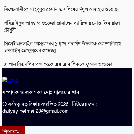
সিলেটবাসীকে মাহবুবুর রহমান তাসলিমের ঈদুল আজহার শুভেচ্ছা
পবিত্র ঈদুল আযহা‘র শুভেচ্ছা জানালেন ব্যারিস্টার মোস্তাকিম রাজা
চৌধুরী
সিলেট অনলাইন প্রেসক্লাবের ১ যুগে পদার্পণ উপলক্ষে কোম্পানীগঞ্জ
অনলাইন প্রেসক্লাবের শুভেচ্ছা
জাপান বিএনপির পক্ষ থেকে এম এ মালিককে ফুলেল শুভেচ্ছা
সম্পাদক ও প্রকাশকঃ মোঃ সারওয়ার খান
© সর্বস্বত্ব স্বত্বাধিকার সংরক্ষিত 2026। নিউজের জন্য:
dailysylhetmail28@gmail.com
শিরোনাম
bdit.com.bd