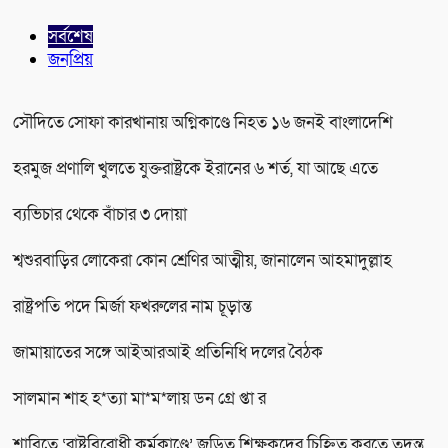
সর্বশেষ
জনপ্রিয়
সৌদিতে সোফা কারখানায় অগ্নিকাণ্ডে নিহত ১৬ জনই বাংলাদেশি
হরমুজ প্রণালি খুলতে যুক্তরাষ্ট্রকে ইরানের ৬ শর্ত, যা আছে এতে
ব্যভিচার থেকে বাঁচার ৩ দোয়া
শ্বশুরবাড়ির লোকেরা কোন শ্রেণির আত্মীয়, জানালেন আহমাদুল্লাহ
রাষ্ট্রপতি পদে মির্জা ফখরুলের নাম চূড়ান্ত
জামায়াতের সঙ্গে আইআরআই প্রতিনিধি দলের বৈঠক
সালমান শাহ হ*ত্যা মা*ম*লায় ডন গ্রে প্তা র
শাবিতে ‘রাষ্ট্রবিরোধী কর্মকাণ্ডে’ জড়িত শিক্ষকদের চিহ্নিত করতে তদন্ত