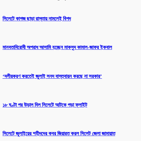
সিলেটে কাগজ ছাড়া রাস্তায় নামলেই বিপদ
মানবতাবিরোধী অপরাধ আসামি হচ্ছেন মাকসুদ কামাল-জাফর ইকবাল
‘দলীয়করণ করতেই জুলাই সনদ বাস্তবায়ন করছে না সরকার’
১৮ ঘণ্টা পর উড়াল দিল সিলেটে আটকে পড়া ফ্লাইট
সিলেটে জুলাইয়ের শহীদদের কবর জিয়ারত করল সিলেট জেলা জামায়াত