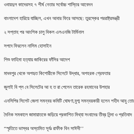
ওবায়দুল কাদেরসহ ৭ শীর্ষ নেতার সর্বোচ্চ শাস্তির আবেদন
বাংলাদেশ হারিয়ে যাচ্ছিল, এখন আবার ফিরে আসছে: তুরস্কের পররাষ্ট্রমন্ত্রী
২ সপ্তাহ পর আংশিক চালু বিকল এলএনজি টার্মিনাল
সপদে ফিরলেন নাসিম হোসাইন
শিশু ফাহিমা হত্যায় জাকিরের ফাঁসির আদেশ
মাধবপুর থেকে অপহৃত কিশোরীকে সিলেটে উদ্ধার, অপহরক গ্রেফতার
জুলাই বি প্ল বে সিলেটের আ হ ত রা পেলেন তারেক রহমানের উপহার
এনসিপির সিলেট জেলা সমন্বয় কমিটি ঘোষণা,যুগ্ম সমন্বয়কারী হলেন শহীদ আবু তো
দৈনিক সমকালে জামায়াতকে জড়িয়ে প্রকাশিত মিথ্যা সংবাদের তীব্র নিন্দা ও প্রতিবাদ
“স্মৃতিতে ভাস্বর অস্তমিত সূর্যঃ রাফীক বিন সাঈদী’’