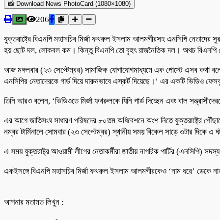
📸 Download News PhotoCard (1080×1080)
206
যুক্তরাষ্ট্রে বিএনপি মহাসচিব মির্জা ফখরুল ইসলাম আলমগীরসহ এনসিপি নেতাদের সুরক
হয় ছোট দল, লোকবল কম। কিন্তু বিএনপি তো বৃহৎ রাজনৈতিক দল। অথচ বিএনপি নেত
আজ মঙ্গলবার (২৩ সেপ্টেম্বর) সামাজিক যোগাযোগমাধ্যমে এক পোস্টে এসব কথা বলেছেন পি
এনসিপির নেতাদেরকে গার্ড দিয়ে দারুনভাবে এস্কর্ট দিয়েছে।’ এর একটি ভিডিও ফেস
তিনি আরও বলেন, ‘ভিডিওতে মির্জা ফখরুলকে যিনি গার্ড দিচ্ছেন এবং বাল সন্ত্রাসীদ
এর আগে জাতিসংঘ সাধারণ পরিষদের ৮০তম অধিবেশনে অংশ নিতে যুক্তরাষ্ট্রে পৌঁছানোর
নম্বর টার্মিনালে সোমবার (২৩ সেপ্টেম্বর) স্থানীয় সময় বিকেল সাড়ে ৩টার দিকে এ 
এ সময় যুক্তরাষ্ট্র আওয়ামী লীগের নেতাকর্মীরা জাতীয় নাগরিক পার্টির (এনসিপি) স
একইসঙ্গে বিএনপি মহাসচিব মির্জা ফখরুল ইসলাম আলমগীরকেও ‘নাম ধরে’ ডেকে না
আপনার মতামত লিখুন :