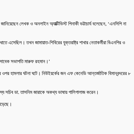
জানিয়েছেন লেখক ও অনলাইন অ্যাক্টিভিস্ট পিনাকী ভট্টাচার্য বলেছেন, ‘এনসিপি না
বাধাতে এসেছিল। তখন জামায়াত-শিবিরের যুক্তরাষ্ট্র শাখার নেতাকর্মীরা বিএনপির ও
রের সাবেক সভাপতি মারুফ রহমান।’
দের ওপর হামলার ঘটনা ঘটে। নিউইয়র্কের জন এফ কেনেডি আন্তর্জাতিক বিমানবন্দরের ৮
 সদস্য সচিব ডা. তাসনিম জারাকে অকথ্য ভাষায় গালিগালাজ করেন।
 পড়েছে।