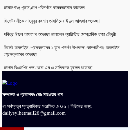
জামালগঞ্জে পূজামণ্ডপ পরিদর্শনে কামরুজ্জামান কামরুল
সিলেটবাসীকে মাহবুবুর রহমান তাসলিমের ঈদুল আজহার শুভেচ্ছা
পবিত্র ঈদুল আযহা‘র শুভেচ্ছা জানালেন ব্যারিস্টার মোস্তাকিম রাজা চৌধুরী
সিলেট অনলাইন প্রেসক্লাবের ১ যুগে পদার্পণ উপলক্ষে কোম্পানীগঞ্জ অনলাইন
প্রেসক্লাবের শুভেচ্ছা
জাপান বিএনপির পক্ষ থেকে এম এ মালিককে ফুলেল শুভেচ্ছা
সম্পাদক ও প্রকাশকঃ মোঃ সারওয়ার খান
© সর্বস্বত্ব স্বত্বাধিকার সংরক্ষিত 2026। নিউজের জন্য:
dailysylhetmail28@gmail.com