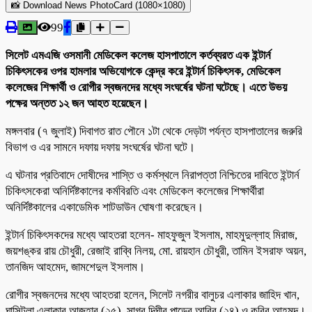
📸 Download News PhotoCard (1080×1080)
99
সিলেট এমএজি ওসমানী মেডিকেল কলেজ হাসপাতালে কর্তব্যরত এক ইন্টার্ন
চিকিৎসকের ওপর হামলার অভিযোগকে কেন্দ্র করে ইন্টার্ন চিকিৎসক, মেডিকেল
কলেজের শিক্ষার্থী ও রোগীর স্বজনদের মধ্যে সংঘর্ষের ঘটনা ঘটেছে। এতে উভয়
পক্ষের অন্তত ১২ জন আহত হয়েছেন।
মঙ্গলবার (৭ জুলাই) দিবাগত রাত পৌনে ১টা থেকে দেড়টা পর্যন্ত হাসপাতালের জরুরি
বিভাগ ও এর সামনে দফায় দফায় সংঘর্ষের ঘটনা ঘটে।
এ ঘটনার প্রতিবাদে দোষীদের শাস্তি ও কর্মস্থলে নিরাপত্তা নিশ্চিতের দাবিতে ইন্টার্ন
চিকিৎসকেরা অনির্দিষ্টকালের কর্মবিরতি এবং মেডিকেল কলেজের শিক্ষার্থীরা
অনির্দিষ্টকালের একাডেমিক শাটডাউন ঘোষণা করেছেন।
ইন্টার্ন চিকিৎসকদের মধ্যে আহতরা হলেন- মাহফুজুল ইসলাম, মাহমুদুল্লাহ মিরাজ,
জয়শঙ্কর রায় চৌধুরী, রেজাই রাব্বি নিলয়, মো. রায়হান চৌধুরী, তামিন ইসরাফ অয়ন,
তানজিদ আহমেদ, জামশেদুল ইসলাম।
রোগীর স্বজনদের মধ্যে আহতরা হলেন, সিলেট নগরীর বালুচর এলাকার জাহিদ খান,
ঘাসিটুলা এলাকার আজহার (২৫), সাগর দিঘীর পাড়ের আবির (২৪) ও কবির আহমদ।