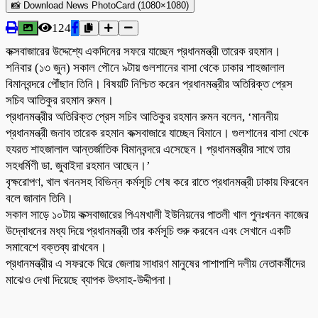
📸 Download News PhotoCard (1080×1080)
124
কক্সবাজারের উদ্দেশ্যে একদিনের সফরে যাচ্ছেন প্রধানমন্ত্রী তারেক রহমান।
শনিবার (১৩ জুন) সকাল পৌনে ৯টায় গুলশানের বাসা থেকে ঢাকার শাহজালাল
বিমানবন্দরে পৌঁছান তিনি। বিষয়টি নিশ্চিত করেন প্রধানমন্ত্রীর অতিরিক্ত প্রেস
সচিব আতিকুর রহমান রুমন।
প্রধানমন্ত্রীর অতিরিক্ত প্রেস সচিব আতিকুর রহমান রুমন বলেন, ‘মাননীয়
প্রধানমন্ত্রী জনাব তারেক রহমান কক্সবাজারে যাচ্ছেন বিমানে। গুলশানের বাসা থেকে
হযরত শাহজালাল আন্তর্জাতিক বিমানবন্দরে এসেছেন। প্রধানমন্ত্রীর সাথে তার
সহধর্মিণী ডা. জুবাইদা রহমান আছেন।’
বৃক্ষরোপণ, খাল খননসহ বিভিন্ন কর্মসূচি শেষ করে রাতে প্রধানমন্ত্রী ঢাকায় ফিরবেন
বলে জানান তিনি।
সকাল সাড়ে ১০টায় কক্সবাজারের পিএমখালী ইউনিয়নের পাতলী খাল পুনঃখনন কাজের
উদ্বোধনের মধ্য দিয়ে প্রধানমন্ত্রী তার কর্মসূচি শুরু করবেন এবং সেখানে একটি
সমাবেশে বক্তব্য রাখবেন।
প্রধানমন্ত্রীর এ সফরকে ঘিরে জেলায় সাধারণ মানুষের পাশাপাশি দলীয় নেতাকর্মীদের
মাঝেও দেখা দিয়েছে ব্যাপক উৎসাহ-উদ্দীপনা।