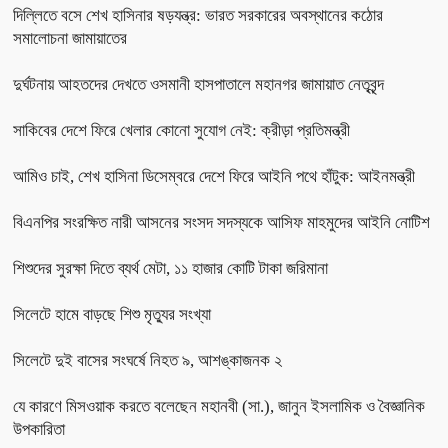
দিল্লিতে বসে শেখ হাসিনার ষড়যন্ত্র: ভারত সরকারের অবস্থানের কঠোর
সমালোচনা জামায়াতের
দুর্ঘটনায় আহতদের দেখতে ওসমানী হাসপাতালে মহানগর জামায়াত নেতৃবৃন্দ
সাকিবের দেশে ফিরে খেলার কোনো সুযোগ নেই: ক্রীড়া প্রতিমন্ত্রী
আমিও চাই, শেখ হাসিনা ডিসেম্বরে দেশে ফিরে আইনি পথে হাঁটুক: আইনমন্ত্রী
বিএনপির সংরক্ষিত নারী আসনের সংসদ সদস্যকে আসিফ মাহমুদের আইনি নোটিশ
শিশুদের সুরক্ষা দিতে ব্যর্থ মেটা, ১১ হাজার কোটি টাকা জরিমানা
সিলেটে হামে বাড়ছে শিশু মৃত্যুর সংখ্যা
সিলেটে দুই বাসের সংঘর্ষে নিহত ৯, আশঙ্কাজনক ২
যে কারণে মিসওয়াক করতে বলেছেন মহানবী (সা.), জানুন ইসলামিক ও বৈজ্ঞানিক
উপকারিতা