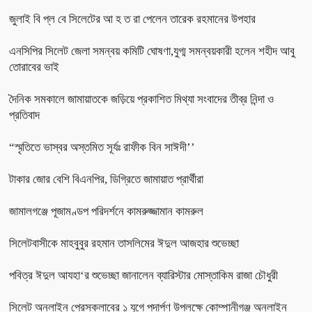
জুলাই বি প্ল বে সিলেটের আ হ ত রা পেলেন তারেক রহমানের উপহার
এনসিপির সিলেট জেলা সমন্বয় কমিটি ঘোষণা,যুগ্ম সমন্বয়কারী হলেন শহীদ আবু
তোরাবের ভাই
দৈনিক সমকালে জামায়াতকে জড়িয়ে প্রকাশিত মিথ্যা সংবাদের তীব্র নিন্দা ও
প্রতিবাদ
“স্মৃতিতে ভাস্বর অস্তমিত সূর্যঃ রাফীক বিন সাঈদী’’
টাকার জোর বেশি বিএনপির, ডিগ্রিতে জামায়াত প্রার্থীরা
জামালগঞ্জে পূজামণ্ডপ পরিদর্শনে কামরুজ্জামান কামরুল
সিলেটবাসীকে মাহবুবুর রহমান তাসলিমের ঈদুল আজহার শুভেচ্ছা
পবিত্র ঈদুল আযহা‘র শুভেচ্ছা জানালেন ব্যারিস্টার মোস্তাকিম রাজা চৌধুরী
সিলেট অনলাইন প্রেসক্লাবের ১ যুগে পদার্পণ উপলক্ষে কোম্পানীগঞ্জ অনলাইন