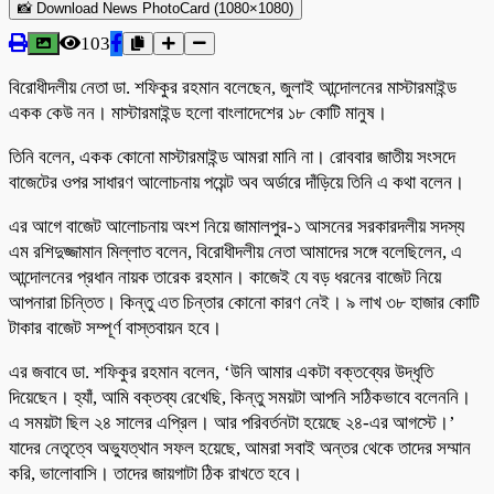
📸 Download News PhotoCard (1080×1080)
103
বিরোধীদলীয় নেতা ডা. শফিকুর রহমান বলেছেন, জুলাই আন্দোলনের মাস্টারমাইন্ড
একক কেউ নন। মাস্টারমাইন্ড হলো বাংলাদেশের ১৮ কোটি মানুষ।
তিনি বলেন, একক কোনো মাস্টারমাইন্ড আমরা মানি না। রোববার জাতীয় সংসদে
বাজেটের ওপর সাধারণ আলোচনায় পয়েন্ট অব অর্ডারে দাঁড়িয়ে তিনি এ কথা বলেন।
এর আগে বাজেট আলোচনায় অংশ নিয়ে জামালপুর-১ আসনের সরকারদলীয় সদস্য
এম রশিদুজ্জামান মিল্লাত বলেন, বিরোধীদলীয় নেতা আমাদের সঙ্গে বলেছিলেন, এ
আন্দোলনের প্রধান নায়ক তারেক রহমান। কাজেই যে বড় ধরনের বাজেট নিয়ে
আপনারা চিন্তিত। কিন্তু এত চিন্তার কোনো কারণ নেই। ৯ লাখ ৩৮ হাজার কোটি
টাকার বাজেট সম্পূর্ণ বাস্তবায়ন হবে।
এর জবাবে ডা. শফিকুর রহমান বলেন, ‘উনি আমার একটা বক্তব্যের উদ্ধৃতি
দিয়েছেন। হ্যাঁ, আমি বক্তব্য রেখেছি, কিন্তু সময়টা আপনি সঠিকভাবে বলেননি।
এ সময়টা ছিল ২৪ সালের এপ্রিল। আর পরিবর্তনটা হয়েছে ২৪-এর আগস্টে।’
যাদের নেতৃত্বে অভ্যুত্থান সফল হয়েছে, আমরা সবাই অন্তর থেকে তাদের সম্মান
করি, ভালোবাসি। তাদের জায়গাটা ঠিক রাখতে হবে।