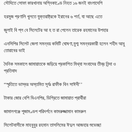
সৌদিতে সোফা কারখানায় অগ্নিকাণ্ডে নিহত ১৬ জনই বাংলাদেশি
হরমুজ প্রণালি খুলতে যুক্তরাষ্ট্রকে ইরানের ৬ শর্ত, যা আছে এতে
জুলাই বি প্ল বে সিলেটের আ হ ত রা পেলেন তারেক রহমানের উপহার
এনসিপির সিলেট জেলা সমন্বয় কমিটি ঘোষণা,যুগ্ম সমন্বয়কারী হলেন শহীদ আবু
তোরাবের ভাই
দৈনিক সমকালে জামায়াতকে জড়িয়ে প্রকাশিত মিথ্যা সংবাদের তীব্র নিন্দা ও
প্রতিবাদ
“স্মৃতিতে ভাস্বর অস্তমিত সূর্যঃ রাফীক বিন সাঈদী’’
টাকার জোর বেশি বিএনপির, ডিগ্রিতে জামায়াত প্রার্থীরা
জামালগঞ্জে পূজামণ্ডপ পরিদর্শনে কামরুজ্জামান কামরুল
সিলেটবাসীকে মাহবুবুর রহমান তাসলিমের ঈদুল আজহার শুভেচ্ছা