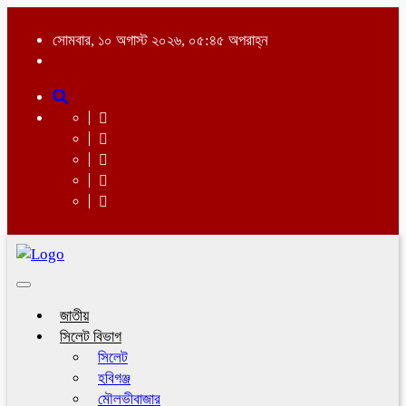
সোমবার, ১০ অগাস্ট ২০২৬, ০৫:৪৫ অপরাহ্ন
Toggle
navigation
জাতীয়
সিলেট বিভাগ
সিলেট
হবিগঞ্জ
মৌলভীবাজার