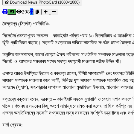
📸 Download News PhotoCard (1080×1080)
298
জৈন্তাপুর (সিলেট) প্রতিনিধিঃ-
সিলেটের জৈন্তাপুরের দরবস্ত – কানাইঘাট পর্যন্ত প্রায় ৪৩ কিলোমিটার এ আঞ্চলিক সড়
ঝুঁকি প্রতিনিয়ত বাড়ছে। সড়কটি সংস্কারের দাবিতে সামাজিক সংগঠন জাগো জৈন্তা ঐ
অনুষ্ঠিত জনসমাবেশ, জাগো জৈন্তা ঐক্য পরিষদের সাংগঠনিক সম্পাদক মাওলানা আব্দু
সিলেট -৪ আসনের সম্ভাব্য সংসদ সদস্য পদপ্রার্থী মাওলানা শরীফ উদ্দিন খাঁ।
এসময় আরও উপস্থিত ছিলেন ও বক্তব্য রাখেন, বিশিষ্ট সমাজসেবী ৪নং দরবস্ত ইউনিয
সাধারণ সম্পাদক মাওলানা রজব আলী, সিনিয়র যুগ্ম সাধারণ সম্পাদক সাংবাদিক মোঃ আব
আহমেদ (সুহাগ), সহ-প্রচার সম্পাদক মাওলানা মুজাহিদুল ইসলাম, মাওলানা কাওসার 
বক্তব্যে বক্তারা বলেন, দরবস্ত – কানাইঘাট সড়কে ধুলাবালি ও বেহাল দশার কারণে শিক্ষ
থাকে। গত বছর সড়কের কিছু অংশে সামান্য মেরামত করা হলেও তা ছিল পর্যাপ্ত নয়। টেন
এজন্য অনতিবিলম্বে সড়কটি সংস্কারের জন্য সরকারের সংশ্লিষ্ট মন্ত্রণালয় এবং সংশ
বার্তা প্রেরক: