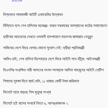
বিশ্বনাথে লামাকাজী আইটি একাডেমির উদ্বোধন
দিল্লিতে বসে শেখ হাসিনার ষড়যন্ত্র: ভারত সরকারের অবস্থানের কঠোর সমালোচনা 
দুর্ঘটনায় আহতদের দেখতে ওসমানী হাসপাতালে মহানগর জামায়াত নেতৃবৃন্দ
সাকিবের দেশে ফিরে খেলার কোনো সুযোগ নেই: ক্রীড়া প্রতিমন্ত্রী
আমিও চাই, শেখ হাসিনা ডিসেম্বরে দেশে ফিরে আইনি পথে হাঁটুক: আইনমন্ত্রী
বিএনপির সংরক্ষিত নারী আসনের সংসদ সদস্যকে আসিফ মাহমুদের আইনি নোটিশ
শিশুদের সুরক্ষা দিতে ব্যর্থ মেটা, ১১ হাজার কোটি টাকা জরিমানা
সিলেটে হামে বাড়ছে শিশু মৃত্যুর সংখ্যা
সিলেটে দুই বাসের সংঘর্ষে নিহত ৯, আশঙ্কাজনক ২