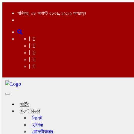
শনিবার, ০৮ অগাস্ট ২০২৬, ১২:১২ অপরাহ্ন
Toggle
navigation
জাতীয়
সিলেট বিভাগ
সিলেট
হবিগঞ্জ
মৌলভীবাজার