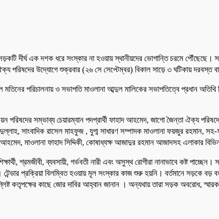
কটি দীর্ঘ এক দশক ধরে সংস্কার না হওয়ায় স্থানীয়দের ভোগান্তি চরমে পৌঁছেছে। সড়কজু
ক্য পরিষদের উদ্যোগে শুক্রবার (২৬ সে সেপ্টেম্বর) বিকাল সাড়ে ৩ ঘটিকায় দরবস্ত 
ল মতিনের পরিচালনায় ও সভাপতি মাওলানা আব্দুল মালিকের সভাপতিত্বে প্রধান অতিথি 
়ন পরিষদের সম্ভাব্য চেয়ারম্যান পদপ্রার্থী ফাহাদ আহমেদ, জাগো জৈন্তা ঐক্য পরি
্দুল্লাহ, সাংবাদিক রাসেল মাহফুজ , যুগ্ম সাধারণ সম্পাদক মাওলানা ফয়জুর রহমান, স
আহমেদ, মাওলানা ফাহাদ সিদ্দিকী, কোষাধ্যক্ষ আজাদুর রহমান আজাদসহ এলাকার বিভিন
ার্থী, শ্রমজীবী, ব্যবসায়ী, গর্ভবতী নারী এবং অসুস্থ রোগীরা নানাভাবে কষ্ট পাচ্ছেন। 
্ডার প্রক্রিয়া বিলম্বিত হওয়ায় মূল সংস্কার কাজ শুরু হয়নি। বর্তমানে সড়কে বড়
্লিষ্ট কতৃপক্ষের কাছে জোর দাবির আহ্বান জানান । অন্যথায় তারা সড়ক অবরোধ, স্মারক