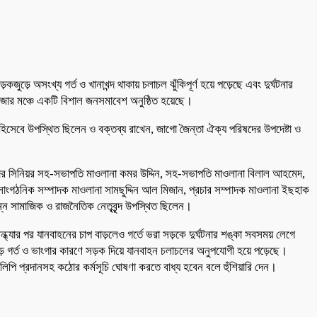
ড়ে অসংখ্য গর্ত ও খানাখন্দ থাকায় চলাচল ঝুঁকিপূর্ণ হয়ে পড়েছে এবং দুর্ঘটনার
বাজার মঞ্চে একটি বিশাল জনসমাবেশ অনুষ্ঠিত হয়েছে।
হিসেবে উপস্থিত ছিলেন ও বক্তব্য রাখেন, জাগো জৈন্তা ঐক্য পরিষদের উপদেষ্টা ও
ষদের সিনিয়র সহ-সভাপতি মাওলানা কমর উদ্দিন, সহ-সভাপতি মাওলানা বিলাল আহমেদ,
হ-সাংগঠনিক সম্পাদক মাওলানা সামছুদ্দিন আল মিজান, প্রচার সম্পাদক মাওলানা ইছহাক
্ন সামাজিক ও রাজনৈতিক নেতৃবৃন্দ উপস্থিত ছিলেন।
সন্ধ্যার পর যানবাহনের চাপ বাড়লেও গর্তে ভরা সড়কে দুর্ঘটনার শঙ্কা সবসময় লেগে
 বড় গর্ত ও ভাংগার কারণে সড়ক দিয়ে যানবাহন চলাচলের অনুপযোগী হয়ে পড়েছে।
লিপি প্রদানসহ কঠোর কর্মসূচি ঘোষণা করতে বাধ্য হবেন বলে হুঁশিয়ারি দেন।