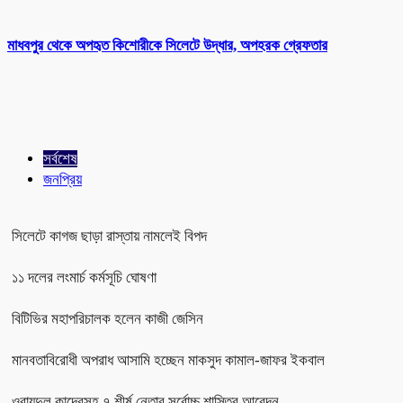
মাধবপুর থেকে অপহৃত কিশোরীকে সিলেটে উদ্ধার, অপহরক গ্রেফতার
সর্বশেষ
জনপ্রিয়
সিলেটে কাগজ ছাড়া রাস্তায় নামলেই বিপদ
১১ দলের লংমার্চ কর্মসূচি ঘোষণা
বিটিভির মহাপরিচালক হলেন কাজী জেসিন
মানবতাবিরোধী অপরাধ আসামি হচ্ছেন মাকসুদ কামাল-জাফর ইকবাল
ওবায়দুল কাদেরসহ ৭ শীর্ষ নেতার সর্বোচ্চ শাস্তির আবেদন