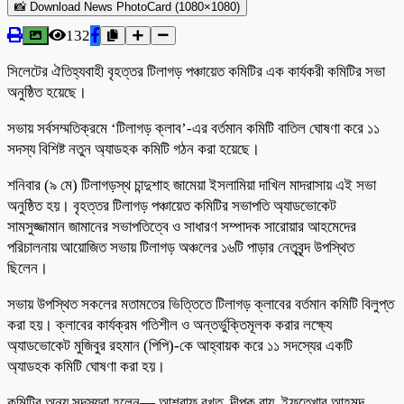
📸 Download News PhotoCard (1080×1080)
132
সিলেটের ঐতিহ্যবাহী বৃহত্তর টিলাগড় পঞ্চায়েত কমিটির এক কার্যকরী কমিটির সভা
অনুষ্ঠিত হয়েছে।
সভায় সর্বসম্মতিক্রমে ‘টিলাগড় ক্লাব’-এর বর্তমান কমিটি বাতিল ঘোষণা করে ১১
সদস্য বিশিষ্ট নতুন অ্যাডহক কমিটি গঠন করা হয়েছে।
শনিবার (৯ মে) টিলাগড়স্থ চান্দুশাহ জামেয়া ইসলামিয়া দাখিল মাদরাসায় এই সভা
অনুষ্ঠিত হয়। বৃহত্তর টিলাগড় পঞ্চায়েত কমিটির সভাপতি অ্যাডভোকেট
সামসুজ্জামান জামানের সভাপতিত্বে ও সাধারণ সম্পাদক সারোয়ার আহমেদের
পরিচালনায় আয়োজিত সভায় টিলাগড় অঞ্চলের ১৬টি পাড়ার নেতৃবৃন্দ উপস্থিত
ছিলেন।
সভায় উপস্থিত সকলের মতামতের ভিত্তিতে টিলাগড় ক্লাবের বর্তমান কমিটি বিলুপ্ত
করা হয়। ক্লাবের কার্যক্রম গতিশীল ও অন্তর্ভুক্তিমূলক করার লক্ষ্যে
অ্যাডভোকেট মুজিবুর রহমান (পিপি)-কে আহ্বায়ক করে ১১ সদস্যের একটি
অ্যাডহক কমিটি ঘোষণা করা হয়।
কমিটির অন্য সদস্যরা হলেন— আশরাফ বখত, দীপক রায়, ইফতেখার আহমদ,