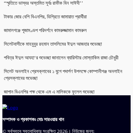
“স্মৃতিতে ভাস্বর অস্তমিত সূর্যঃ রাফীক বিন সাঈদী’’
টাকার জোর বেশি বিএনপির, ডিগ্রিতে জামায়াত প্রার্থীরা
জামালগঞ্জে পূজামণ্ডপ পরিদর্শনে কামরুজ্জামান কামরুল
সিলেটবাসীকে মাহবুবুর রহমান তাসলিমের ঈদুল আজহার শুভেচ্ছা
পবিত্র ঈদুল আযহা‘র শুভেচ্ছা জানালেন ব্যারিস্টার মোস্তাকিম রাজা চৌধুরী
সিলেট অনলাইন প্রেসক্লাবের ১ যুগে পদার্পণ উপলক্ষে কোম্পানীগঞ্জ অনলাইন
প্রেসক্লাবের শুভেচ্ছা
জাপান বিএনপির পক্ষ থেকে এম এ মালিককে ফুলেল শুভেচ্ছা
সম্পাদক ও প্রকাশকঃ মোঃ সারওয়ার খান
© সর্বস্বত্ব স্বত্বাধিকার সংরক্ষিত 2026। নিউজের জন্য: