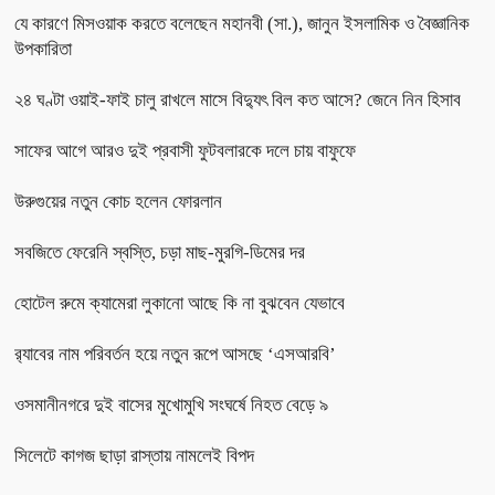
যে কারণে মিসওয়াক করতে বলেছেন মহানবী (সা.), জানুন ইসলামিক ও বৈজ্ঞানিক
উপকারিতা
২৪ ঘণ্টা ওয়াই-ফাই চালু রাখলে মাসে বিদ্যুৎ বিল কত আসে? জেনে নিন হিসাব
সাফের আগে আরও দুই প্রবাসী ফুটবলারকে দলে চায় বাফুফে
উরুগুয়ের নতুন কোচ হলেন ফোরলান
সবজিতে ফেরেনি স্বস্তি, চড়া মাছ-মুরগি-ডিমের দর
হোটেল রুমে ক্যামেরা লুকানো আছে কি না বুঝবেন যেভাবে
র‌্যাবের নাম পরিবর্তন হয়ে নতুন রূপে আসছে ‘এসআরবি’
ওসমানীনগরে দুই বাসের মুখোমুখি সংঘর্ষে নিহত বেড়ে ৯
সিলেটে কাগজ ছাড়া রাস্তায় নামলেই বিপদ