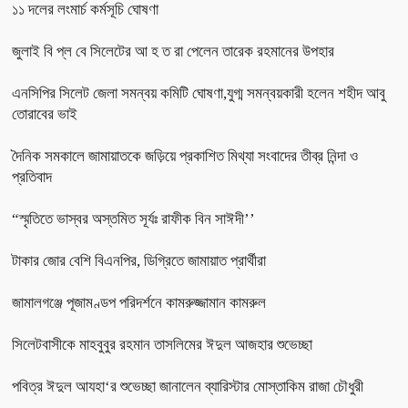
১১ দলের লংমার্চ কর্মসূচি ঘোষণা
জুলাই বি প্ল বে সিলেটের আ হ ত রা পেলেন তারেক রহমানের উপহার
এনসিপির সিলেট জেলা সমন্বয় কমিটি ঘোষণা,যুগ্ম সমন্বয়কারী হলেন শহীদ আবু
তোরাবের ভাই
দৈনিক সমকালে জামায়াতকে জড়িয়ে প্রকাশিত মিথ্যা সংবাদের তীব্র নিন্দা ও
প্রতিবাদ
“স্মৃতিতে ভাস্বর অস্তমিত সূর্যঃ রাফীক বিন সাঈদী’’
টাকার জোর বেশি বিএনপির, ডিগ্রিতে জামায়াত প্রার্থীরা
জামালগঞ্জে পূজামণ্ডপ পরিদর্শনে কামরুজ্জামান কামরুল
সিলেটবাসীকে মাহবুবুর রহমান তাসলিমের ঈদুল আজহার শুভেচ্ছা
পবিত্র ঈদুল আযহা‘র শুভেচ্ছা জানালেন ব্যারিস্টার মোস্তাকিম রাজা চৌধুরী