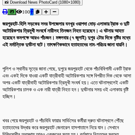
📸 Download News PhotoCard (1080×1080)
100
জয়পুরহাট-হিলি সড়কের সদর উপজেলার বনখুর ওয়াপদা মোড় এলাকায় ট্রাক ও দুটি
অটোরিকশার ত্রিমুখী সংঘর্ষে নারীসহ তিনজন নিহত হয়েছেন। এ ঘটনায় আহত
হয়েছেন কমপক্ষে আরও পাঁচজন। মঙ্গলবার (৭ জুলাই) দুপুর ২টার দিকে বৃষ্টির মধ্যে
এই মর্মান্তিক দুর্ঘটনা ঘটে। তাৎক্ষণিকভাবে হতাহতদের নাম-পরিচয় জানা যায়নি।
পুলিশ ও স্থানীয় সূত্রে জানা গেছে, দুপুরে জয়পুরহাট থেকে পাঁচবিবিগামী একটি ট্রাক
এবং একই দিকে যাওয়া একটি যাত্রীবাহী অটোরিকশার সঙ্গে বিপরীত দিক থেকে আসা
অপর একটি যাত্রীবাহী অটোরিকশার ত্রিমুখী সংঘর্ষ হয়। এতে ঘটনাস্থলেই একটি
অটোরিকশার চালক ও এক নারী যাত্রী নিহত হন। দুর্ঘটনার সময় ওই এলাকায় বৃষ্টি
হচ্ছিল।
খবর পেয়ে জয়পুরহাট ও পাঁচবিবি ফায়ার সার্ভিসের কর্মীরা দ্রুত ঘটনাস্থলে পৌঁছে
হতাহতদের উদ্ধার করে জয়পুরহাট জেনারেল হাসপাতালে নিয়ে যান। সেখানে
চিকিৎসাধীন অবস্থায় আরও একজনের মৃত্যু হয়। বর্তমানে নিহতদের মরদেহ