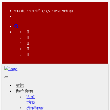
শুক্রবার, ০৭ অগাস্ট ২০২৬, ০৩:১৮ অপরাহ্ন
Toggle
navigation
জাতীয়
সিলেট বিভাগ
সিলেট
হবিগঞ্জ
মৌলভীবাজার