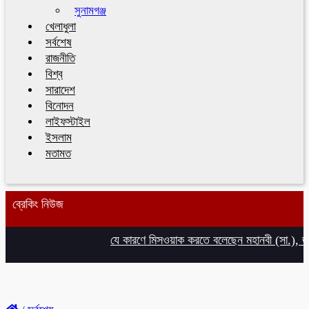
সুনামগঞ্জ
খেলাধুলা
সর্বশেষ
রাজনীতি
বিশ্ব
সারাদেশ
বিনোদন
লাইফস্টাইল
ইসলাম
মতামত
ব্রেকিং নিউজ
যে কারণে মিসওয়াক করতে বলেছেন মহানবী (সা.), জান