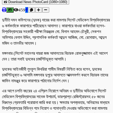
📸 Download News PhotoCard (1080×1080)
459
দুর্নীতি দমন কমিশনের (দুদক) দায়ের করা মামলায় সিলেট মেডিকেল বিশ্ববিদ্যালয়ের
৬ কর্মকর্তাকে কারাগারে পাঠিয়েছেন আদালত। কারাগারে যাওয়া কর্মকর্তারা হলেন-
বিশ্ববিদ্যালয়ের সহকারী পরীক্ষা নিয়ন্ত্রক মো. বিলাল আহমদ চৌধুরী, সেকশন
অফিসার বেলাল উদ্দিন, প্রশাসনিক কর্মকর্তা আব্দুল আজিজ, মো. রেদোয়ান, আব্দুল
মজিদ ও তানভীর আহমদ।
মঙ্গলবার (সিলেট মহানগর দায়রা জজ আদালতের বিচারক রোকনুজ্জামান এই আদেশ
দেন। তারা সবাই দুদকের চার্জশিটভুক্ত আসামি।
দুদকের আইনজীবী লুৎফুল কিবরিয়া শামীম বিষয়টি নিশ্চিত করে বলেন, দুদকের
চার্জশিটভুক্ত ৬ আসামি মঙ্গলবার দুপুরে আদালতে আত্মসমর্পণ করলে বিচারক তাদের
জামিন নামঞ্জুর করে কারাগারে পাঠানোর নির্দেশ দেন।
এর আগে চলতি বছরের ২৪ এপ্রিল নিয়োগে অনিয়ম ও দুর্নীতির অভিযোগে সিলেট
মেডিকেল বিশ্ববিদ্যালয়ের সাবেক উপাচার্য, ভারপ্রাপ্ত রেজিস্ট্রারসহ ৫৮ জনের
বিরুদ্ধে গ্রেফতারি পরোয়ানা জারি করা হয়। ক্ষমতার অপব্যবহার, অনিয়মের মাধ্যমে
বিশ্ববিদ্যালয়ের বিভিন্ন পদে নিয়োগ ও পদোন্নতি দেওয়ার অভিযোগে করা মামলায়