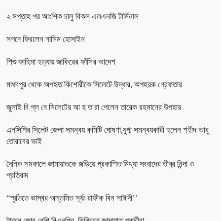
২ সপ্তাহ পর আংশিক চালু বিকল এলএনজি টার্মিনাল
সপদে ফিরলেন নাসিম হোসাইন
শিশু ফাহিমা হত্যায় জাকিরের ফাঁসির আদেশ
মাধবপুর থেকে অপহৃত কিশোরীকে সিলেটে উদ্ধার, অপহরক গ্রেফতার
জুলাই বি প্ল বে সিলেটের আ হ ত রা পেলেন তারেক রহমানের উপহার
এনসিপির সিলেট জেলা সমন্বয় কমিটি ঘোষণা,যুগ্ম সমন্বয়কারী হলেন শহীদ আবু
তোরাবের ভাই
দৈনিক সমকালে জামায়াতকে জড়িয়ে প্রকাশিত মিথ্যা সংবাদের তীব্র নিন্দা ও
প্রতিবাদ
“স্মৃতিতে ভাস্বর অস্তমিত সূর্যঃ রাফীক বিন সাঈদী’’
টাকার জোর বেশি বিএনপির, ডিগ্রিতে জামায়াত প্রার্থীরা