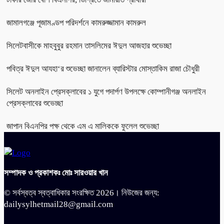
জামালগঞ্জে পূজামণ্ডপ পরিদর্শনে কামরুজ্জামান কামরুল
সিলেটবাসীকে মাহবুবুর রহমান তাসলিমের ঈদুল আজহার শুভেচ্ছা
পবিত্র ঈদুল আযহা‘র শুভেচ্ছা জানালেন ব্যারিস্টার মোস্তাকিম রাজা চৌধুরী
সিলেট অনলাইন প্রেসক্লাবের ১ যুগে পদার্পণ উপলক্ষে কোম্পানীগঞ্জ অনলাইন
প্রেসক্লাবের শুভেচ্ছা
জাপান বিএনপির পক্ষ থেকে এম এ মালিককে ফুলেল শুভেচ্ছা
সম্পাদক ও প্রকাশকঃ মোঃ সারওয়ার খান
© সর্বস্বত্ব স্বত্বাধিকার সংরক্ষিত 2026। নিউজের জন্য:
dailysylhetmail28@gmail.com