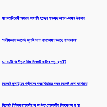
মানবতাবিরোধী অপরাধ আসামি হচ্ছেন মাকসুদ কামাল-জাফর ইকবাল
‘দলীয়করণ করতেই জুলাই সনদ বাস্তবায়ন করছে না সরকার’
১৮ ঘণ্টা পর উড়াল দিল সিলেটে আটকে পড়া ফ্লাইট
সিলেটে জুলাইয়ের শহীদদের কবর জিয়ারত করল সিলেট জেলা জামায়াত
সিলেটে নিষিদ্ধ ছাত্রলীগের অর্ধশত নেতাকর্মীর বিরুদ্ধে মা ম লা