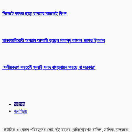
সিলেটে কাগজ ছাড়া রাস্তায় নামলেই বিপদ
মানবতাবিরোধী অপরাধ আসামি হচ্ছেন মাকসুদ কামাল-জাফর ইকবাল
‘দলীয়করণ করতেই জুলাই সনদ বাস্তবায়ন করছে না সরকার’
সর্বশেষ
জনপ্রিয়
ইউনিক ও বেঙ্গল পরিবহনের সেই দুই বাসের রেজিস্ট্রেশন বাতিল, মালিক-চালককে