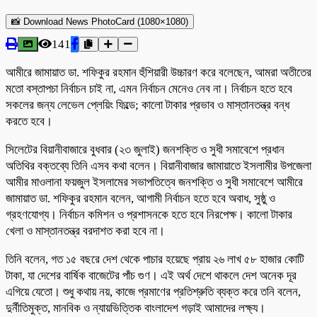
📸 Download News PhotoCard (1080×1080)
141
আমীরে জামায়াত ডা. শফিকুর রহমান হুঁশিয়ারী উচ্চারণ করে বলেছেন, আমরা অতীতের
মতো বস্তাপচা নির্বাচন চাই না, এমন নির্বাচন মেনেও নেব না। নির্বাচন হতে হবে
সকলের জন্য লেভেল প্লেয়িং ফিল্ডে; কালো টাকার প্রভাব ও মাস্তানতন্ত্র বন্ধ
করতে হবে।
সিলেটের বিয়ানীবাজারে বুধবার (২৩ জুলাই) জনশক্তি ও সুধী সমাবেশে প্রধান
অতিথির বক্তব্যে তিনি এসব কথা বলেন। বিয়ানীবাজার জামায়াতে ইসলামীর উপজেলা
আমীর মাওলানা ফয়জুল ইসলামের সভাপতিত্বে জনশক্তি ও সুধী সমাবেশে আমীরে
জামায়াত ডা. শফিকুর রহমান বলেন, আগামী নির্বাচন হতে হবে অবাধ, সুষ্ঠু ও
গ্রহণযোগ্য। নির্বাচন কমিশন ও প্রশাসনকে হতে হবে নিরপেক্ষ। কালো টাকার
খেলা ও মাস্তানতন্ত্র বরদাশত করা হবে না।
তিনি বলেন, গত ১৫ বছরে দেশ থেকে পাচার হয়েছে প্রায় ২৬ লাখ ৫৮ হাজার কোটি
টাকা, যা দেশের বার্ষিক বাজেটের পাঁচ গুণ। এই অর্থ দেশে থাকলে দেশ অনেক দূর
এগিয়ে যেতো। শুধু কথায় নয়, কাজে প্রমাণের প্রতিশ্রুতি ব্যক্ত করে তনি বলেন,
দুর্নীতিমুক্ত, মানবিক ও ন্যায়ভিত্তিক বাংলাদেশ গড়াই আমাদের লক্ষ্য।