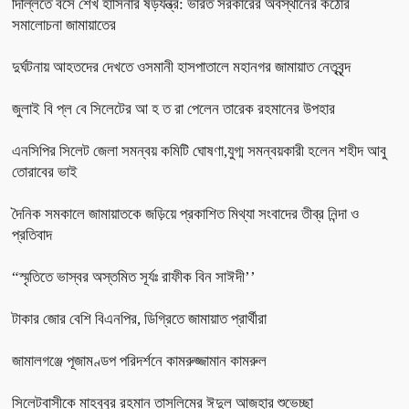
দিল্লিতে বসে শেখ হাসিনার ষড়যন্ত্র: ভারত সরকারের অবস্থানের কঠোর
সমালোচনা জামায়াতের
দুর্ঘটনায় আহতদের দেখতে ওসমানী হাসপাতালে মহানগর জামায়াত নেতৃবৃন্দ
জুলাই বি প্ল বে সিলেটের আ হ ত রা পেলেন তারেক রহমানের উপহার
এনসিপির সিলেট জেলা সমন্বয় কমিটি ঘোষণা,যুগ্ম সমন্বয়কারী হলেন শহীদ আবু
তোরাবের ভাই
দৈনিক সমকালে জামায়াতকে জড়িয়ে প্রকাশিত মিথ্যা সংবাদের তীব্র নিন্দা ও
প্রতিবাদ
“স্মৃতিতে ভাস্বর অস্তমিত সূর্যঃ রাফীক বিন সাঈদী’’
টাকার জোর বেশি বিএনপির, ডিগ্রিতে জামায়াত প্রার্থীরা
জামালগঞ্জে পূজামণ্ডপ পরিদর্শনে কামরুজ্জামান কামরুল
সিলেটবাসীকে মাহবুবুর রহমান তাসলিমের ঈদুল আজহার শুভেচ্ছা