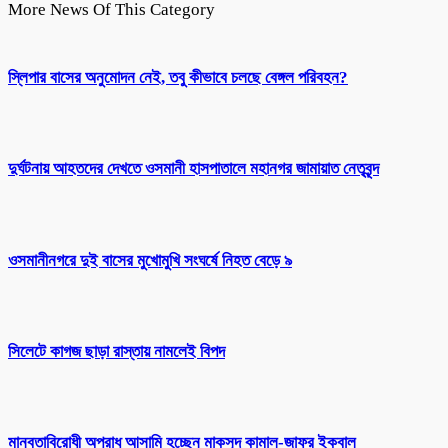
More News Of This Category
স্লিপার বাসের অনুমোদন নেই, তবু কীভাবে চলছে বেঙ্গল পরিবহন?
দুর্ঘটনায় আহতদের দেখতে ওসমানী হাসপাতালে মহানগর জামায়াত নেতৃবৃন্দ
ওসমানীনগরে দুই বাসের মুখোমুখি সংঘর্ষে নিহত বেড়ে ৯
সিলেটে কাগজ ছাড়া রাস্তায় নামলেই বিপদ
মানবতাবিরোধী অপরাধ আসামি হচ্ছেন মাকসুদ কামাল-জাফর ইকবাল