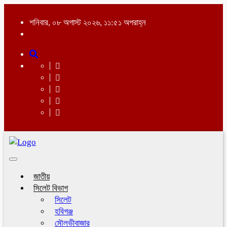
শনিবার, ০৮ অগাস্ট ২০২৬, ১১:৫১ অপরাহ্ন
Toggle
navigation
জাতীয়
সিলেট বিভাগ
সিলেট
হবিগঞ্জ
মৌলভীবাজার