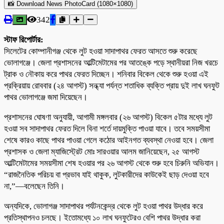
📸 Download News PhotoCard (1080×1080)
342
স্টাফ রিপোর্টার:
সিলেটের কোম্পানীগঞ্জ থেকে লুট হওয়া সাদাপাথর ফেরত আসতে শুরু করেছে
ভোলাগঞ্জে। জেলা প্রশাসনের আল্টিমেটামের পর আতঙ্কে পড়ে স্থানীয়রা নিজ খরচে
ট্রাক ও নৌকায় করে পাথর ফেরত দিচ্ছেন। শনিবার বিকেল থেকে শুরু হওয়া এই
প্রক্রিয়ায় রোববার (২৪ আগস্ট) সন্ধ্যা পর্যন্ত শতাধিক ব্যক্তি প্রায় দুই লাখ ঘনফুট
পাথর ভোলাগঞ্জে জমা দিয়েছেন।
প্রশাসনের ঘোষণা অনুযায়ী, আগামী মঙ্গলবার (২৬ আগস্ট) বিকেল ৫টার মধ্যে লুট
হওয়া সব সাদাপাথর ফেরত দিলে বিনা শর্তে দায়মুক্তি পাওয়া যাবে। তবে সময়সীমা
শেষে কারও কাছে পাথর পাওয়া গেলে কঠোর আইনগত ব্যবস্থা নেওয়া হবে। জেলা
প্রশাসক ও জেলা ম্যাজিস্ট্রেট মোঃ সারওয়ার আলম জানিয়েছেন, ২৫ আগস্ট
আল্টিমেটামের সময়সীমা শেষ হওয়ার পর ২৬ আগস্ট থেকে শুরু হবে চিরুনি অভিযান।
“রাজনৈতিক পরিচয় বা প্রভাব যাই থাকুক, লুটকারীদের কাউকেই ছাড় দেওয়া হবে
না,”—বলেছেন তিনি।
অন্যদিকে, ভোলাগঞ্জ সাদাপাথর পর্যটনকেন্দ্র থেকে লুট হওয়া পাথর উদ্ধার করে
প্রতিস্থাপনও চলছে। ইতোমধ্যে ১০ লাখ ঘনফুটেরও বেশি পাথর উদ্ধার করা