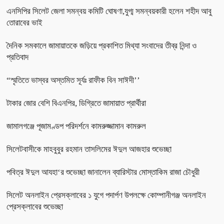
এনসিপির সিলেট জেলা সমন্বয় কমিটি ঘোষণা,যুগ্ম সমন্বয়কারী হলেন শহীদ আবু
তোরাবের ভাই
দৈনিক সমকালে জামায়াতকে জড়িয়ে প্রকাশিত মিথ্যা সংবাদের তীব্র নিন্দা ও
প্রতিবাদ
“স্মৃতিতে ভাস্বর অস্তমিত সূর্যঃ রাফীক বিন সাঈদী’’
টাকার জোর বেশি বিএনপির, ডিগ্রিতে জামায়াত প্রার্থীরা
জামালগঞ্জে পূজামণ্ডপ পরিদর্শনে কামরুজ্জামান কামরুল
সিলেটবাসীকে মাহবুবুর রহমান তাসলিমের ঈদুল আজহার শুভেচ্ছা
পবিত্র ঈদুল আযহা‘র শুভেচ্ছা জানালেন ব্যারিস্টার মোস্তাকিম রাজা চৌধুরী
সিলেট অনলাইন প্রেসক্লাবের ১ যুগে পদার্পণ উপলক্ষে কোম্পানীগঞ্জ অনলাইন
প্রেসক্লাবের শুভেচ্ছা