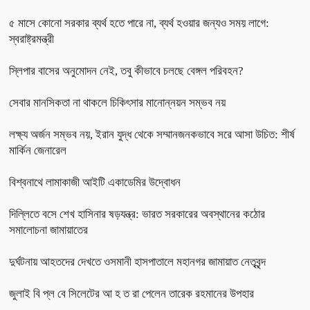
৫ মাসে কোনো সরকার ব্যর্থ হতে পারে না, ব্যর্থ হওয়ার জন্যও সময় লাগে:
স্বরাষ্ট্রমন্ত্রী
স্লিপার বাসের অনুমোদন নেই, তবু কীভাবে চলছে বেঙ্গল পরিবহন?
সেবার মানসিকতা না থাকলে চিকিৎসার মানোন্নয়ন সম্ভব নয়
লক্ষ্য অর্জন সম্ভব নয়, ইরান যুদ্ধ থেকে সম্মানজনকভাবে সরে আসা উচিত: শীর্ষ
মার্কিন জেনারেল
বিশ্বনাথে লামাকাজী আইটি একাডেমির উদ্বোধন
দিল্লিতে বসে শেখ হাসিনার ষড়যন্ত্র: ভারত সরকারের অবস্থানের কঠোর
সমালোচনা জামায়াতের
দুর্ঘটনায় আহতদের দেখতে ওসমানী হাসপাতালে মহানগর জামায়াত নেতৃবৃন্দ
জুলাই বি প্ল বে সিলেটের আ হ ত রা পেলেন তারেক রহমানের উপহার