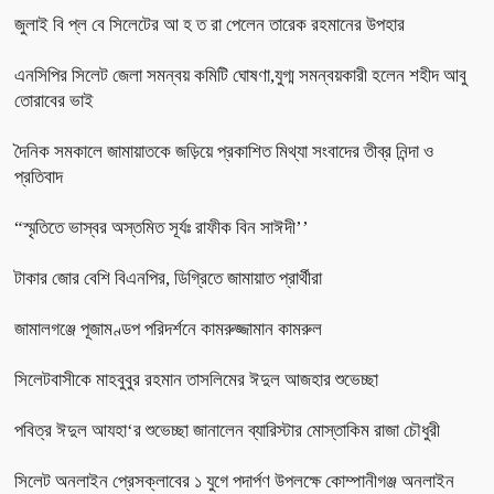
জুলাই বি প্ল বে সিলেটের আ হ ত রা পেলেন তারেক রহমানের উপহার
এনসিপির সিলেট জেলা সমন্বয় কমিটি ঘোষণা,যুগ্ম সমন্বয়কারী হলেন শহীদ আবু
তোরাবের ভাই
দৈনিক সমকালে জামায়াতকে জড়িয়ে প্রকাশিত মিথ্যা সংবাদের তীব্র নিন্দা ও
প্রতিবাদ
“স্মৃতিতে ভাস্বর অস্তমিত সূর্যঃ রাফীক বিন সাঈদী’’
টাকার জোর বেশি বিএনপির, ডিগ্রিতে জামায়াত প্রার্থীরা
জামালগঞ্জে পূজামণ্ডপ পরিদর্শনে কামরুজ্জামান কামরুল
সিলেটবাসীকে মাহবুবুর রহমান তাসলিমের ঈদুল আজহার শুভেচ্ছা
পবিত্র ঈদুল আযহা‘র শুভেচ্ছা জানালেন ব্যারিস্টার মোস্তাকিম রাজা চৌধুরী
সিলেট অনলাইন প্রেসক্লাবের ১ যুগে পদার্পণ উপলক্ষে কোম্পানীগঞ্জ অনলাইন