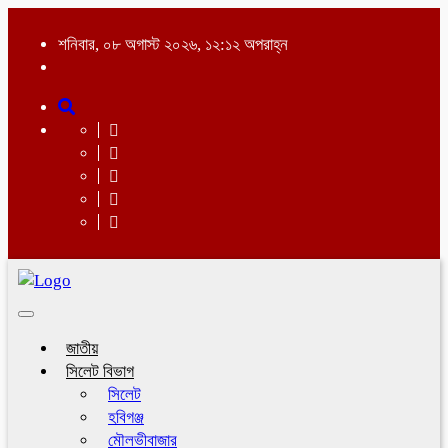
শনিবার, ০৮ অগাস্ট ২০২৬, ১২:১২ অপরাহ্ন
Toggle
navigation
জাতীয়
সিলেট বিভাগ
সিলেট
হবিগঞ্জ
মৌলভীবাজার