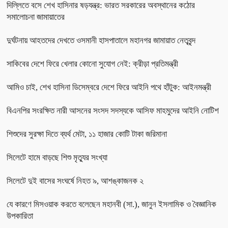
দিল্লিতে বসে শেখ হাসিনার ষড়যন্ত্র: ভারত সরকারের অবস্থানের কঠোর
সমালোচনা জামায়াতের
দুর্ঘটনায় আহতদের দেখতে ওসমানী হাসপাতালে মহানগর জামায়াত নেতৃবৃন্দ
সাকিবের দেশে ফিরে খেলার কোনো সুযোগ নেই: ক্রীড়া প্রতিমন্ত্রী
আমিও চাই, শেখ হাসিনা ডিসেম্বরে দেশে ফিরে আইনি পথে হাঁটুক: আইনমন্ত্রী
বিএনপির সংরক্ষিত নারী আসনের সংসদ সদস্যকে আসিফ মাহমুদের আইনি নোটিশ
শিশুদের সুরক্ষা দিতে ব্যর্থ মেটা, ১১ হাজার কোটি টাকা জরিমানা
সিলেটে হামে বাড়ছে শিশু মৃত্যুর সংখ্যা
সিলেটে দুই বাসের সংঘর্ষে নিহত ৯, আশঙ্কাজনক ২
যে কারণে মিসওয়াক করতে বলেছেন মহানবী (সা.), জানুন ইসলামিক ও বৈজ্ঞানিক
উপকারিতা