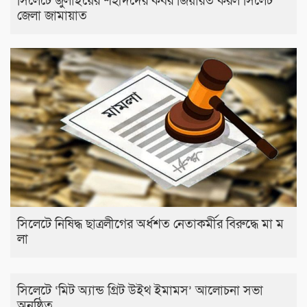
সিলেটে জুলাইয়ের শহীদদের কবর জিয়ারত করল সিলেট
জেলা জামায়াত
সিলেটে নিষিদ্ধ ছাত্রলীগের অর্ধশত নেতাকর্মীর বিরুদ্ধে মা ম
লা
সিলেটে ‘মিট অ্যান্ড গ্রিট উইথ ইমামস’ আলোচনা সভা
অনুষ্ঠিত