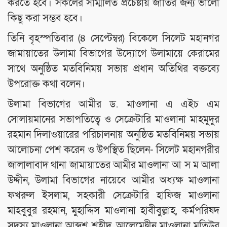
করতে হবে। সকলের সম্মিলিত প্রচেষ্টায় জাতির জন্য ভালো
কিছু করা সম্ভব হবে।
তিনি বৃহস্পতিবার (৪ সেপ্টেম্বর) বিকেলে সিলেট মহানগর
জামায়াতের উলামা বিভাগের উদ্যোগে উলামায়ে কেরামের
সাথে অনুষ্ঠিত মতবিনিময় সভায় প্রধান অতিথির বক্তব্যে
উপরোক্ত কথা বলেন।
উলামা বিভাগের আমীর ড. মাওলানা এ এইচ এম
সোলায়মানের সভাপতিত্বে ও সেক্রেটারি মাওলানা মাহমুদুর
রহমান দিলাওয়ারের পরিচালনায় অনুষ্ঠিত মতবিনিময় সভায়
আলোচনা পেশ করেন ও উপস্থিত ছিলেন- সিলেট মহানগরীর
জালালাবাদ থানা জামায়াতের আমীর মাওলানা আ স ম আলা
উদ্দীন, উলামা বিভাগের নায়েবে আমীর অধ্যক্ষ মাওলানা
ফখরুল ইসলাম, সহকারী সেক্রেটারি হাফিজ মাওলানা
মাহবুবুর রহমান, মুহাদ্দিস মাওলানা হাবীবুল্লাহ, কর্মপরিষদ
সদস্য মাওলানা আব্দুশ শহীদ, আলেমেদ্বীন মাওলানা মতিউর