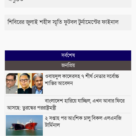
শিবিরের জুলাই শহীদ স্মৃতি ফুটবল টুর্নামেন্টের ফাইনাল
সর্বশেষ
জনপ্রিয়
ওবায়দুল কাদেরসহ ৭ শীর্ষ নেতার সর্বোচ্চ
শাস্তির আবেদন
বাংলাদেশ হারিয়ে যাচ্ছিল, এখন আবার ফিরে
আসছে: তুরস্কের পররাষ্ট্রমন্ত্রী
২ সপ্তাহ পর আংশিক চালু বিকল এলএনজি
টার্মিনাল