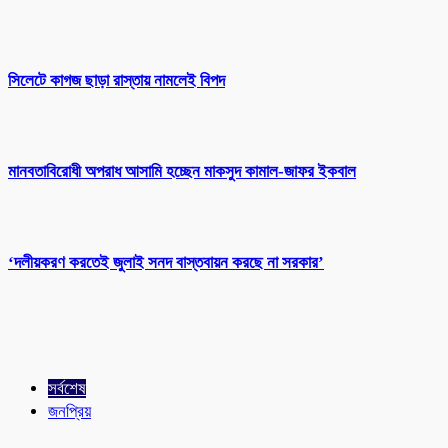
সিলেটে কাগজ ছাড়া রাস্তায় নামলেই বিপদ
মানবতাবিরোধী অপরাধ আসামি হচ্ছেন মাকসুদ কামাল-জাফর ইকবাল
‘দলীয়করণ করতেই জুলাই সনদ বাস্তবায়ন করছে না সরকার’
সর্বশেষ
জনপ্রিয়