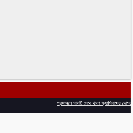
প্রশাসনে ঘাপটি মেরে থাকা ফ্যাসিবাদের দোসররা বিদ্যুৎ 