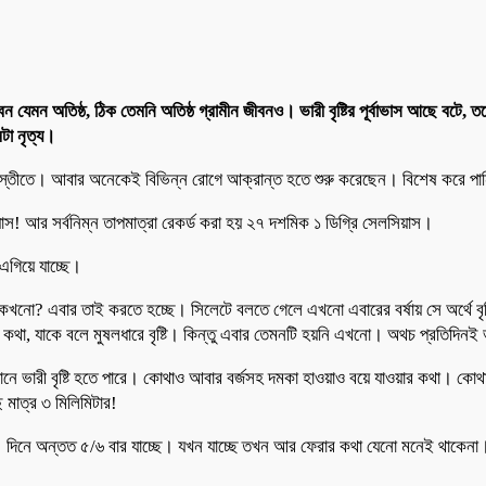
 যেমন অতিষ্ঠ, ঠিক তেমনি অতিষ্ঠ গ্রামীন জীবনও। ভারী বৃষ্টির পূর্বাভাস আছে বটে,
মটা নৃত্য।
অস্বস্তীতে। আবার অনেকেই বিভিন্ন রোগে আক্রান্ত হতে শুরু করেছেন। বিশেষ করে পা
িয়াস! আর সর্বনিম্ন তাপমাত্রা রেকর্ড করা হয় ২৭ দশমিক ১ ডিগ্রি সেলসিয়াস।
 এগিয়ে যাচ্ছে।
কখনো? এবার তাই করতে হচ্ছে। সিলেটে বলতে গেলে এখনো এবারের বর্ষায় সে অর্থে বৃষ
া, যাকে বলে মুষলধারে বৃষ্টি। কিন্তু এবার তেমনটি হয়নি এখনো। অথচ প্রতিদিনই ভার
 স্থানে ভারী বৃষ্টি হতে পারে। কোথাও আবার বর্জসহ দমকা হাওয়াও বয়ে যাওয়ার কথা। কোথা
ছে মাত্র ৩ মিলিমিটার!
য। দিনে অন্তত ৫/৬ বার যাচ্ছে। যখন যাচ্ছে তখন আর ফেরার কথা যেনো মনেই থাকেনা