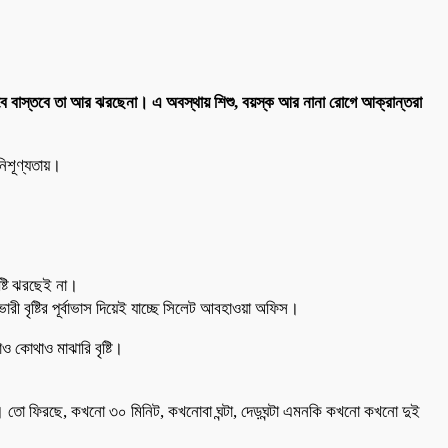
 তবে বাস্তবে তা আর ঝরছেনা। এ অবস্থায় শিশু, বয়স্ক আর নানা রোগে আক্রান্তরা
নিশূণ্যতায়।
্টি ঝরছেই না।
ী বৃষ্টির পূর্বাভাস দিয়েই যাচ্ছে সিলেট আবহাওয়া অফিস।
ও কোথাও মাঝারি বৃষ্টি।
। তো ফিরছে, কখনো ৩০ মিনিট, কখনোবা ঘন্টা, দেড়ঘন্টা এমনকি কখনো কখনো দুই