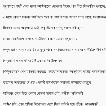
প্রশাসনে ঘাপটি মেরে থাকা ফ্যাসিবাদের দোসররা বিদ্যুৎ খাত নিয়ে বিভ্রান্তি ছড়াচ্ছে: 
৫ মাসে কোনো সরকার ব্যর্থ হতে পারে না, ব্যর্থ হওয়ার জন্যও সময় লাগে: স্বরাষ্ট্রমন্ত্
স্লিপার বাসের অনুমোদন নেই, তবু কীভাবে চলছে বেঙ্গল পরিবহন?
সেবার মানসিকতা না থাকলে চিকিৎসার মানোন্নয়ন সম্ভব নয়
লক্ষ্য অর্জন সম্ভব নয়, ইরান যুদ্ধ থেকে সম্মানজনকভাবে সরে আসা উচিত: শীর্ষ মার
বিশ্বনাথে লামাকাজী আইটি একাডেমির উদ্বোধন
দিল্লিতে বসে শেখ হাসিনার ষড়যন্ত্র: ভারত সরকারের অবস্থানের কঠোর সমালোচনা 
দুর্ঘটনায় আহতদের দেখতে ওসমানী হাসপাতালে মহানগর জামায়াত নেতৃবৃন্দ
সাকিবের দেশে ফিরে খেলার কোনো সুযোগ নেই: ক্রীড়া প্রতিমন্ত্রী
আমিও চাই, শেখ হাসিনা ডিসেম্বরে দেশে ফিরে আইনি পথে হাঁটুক: আইনমন্ত্রী