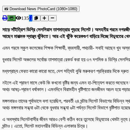
📸 Download News PhotoCard (1080×1080)
135
সাড়ে সাঁইত্রিশ ডিগ্রি সেলসিয়াস তাপমাত্রায় পুড়ছে সিলেট। অসহনীয় গরমে নগরজীবন
আছেন মারাত্মক স্বাস্থ্য ঝুঁকিতে। আর এই ঝুঁকি কয়েকগুণ বাড়িয়ে দিচ্ছে বিদ্যুতের খে
এমন গরমে স্কুল কলেজের শিক্ষক শিক্ষার্থী, ব্যবসায়ী, পথচারী- সবাই আছেন খুব 
বুধবার সিলেট অঞ্চলের সর্বোচ্চ তাপমাত্রা রেকর্ড করা হয় ৩৭ দশমিক ৪ ডিগ্রি সেলস
মধ্যপ্রাচ্য ফেরত কারো কারো মতে, দেশ সত্যিই বুঝি মরুকরণ প্রক্রিয়ার দিকে দ্রুত
নইলে এই শ্রাবণ মাসে কেউ কি কখনো বৃষ্টির জন্য এমন হা-পিত্যেশ করতে শুনেছেন 
অথচ আষঢ়-শ্রাবণ বর্ষাকাল। এমনদিনে বিরামহীন বৃষ্টিপাতে জনজীবন অচল হয়ে পড়ার কথ
মঙ্গলবারও তাদের পূর্বাভাসে বলা হয়েছিল, পরবর্তী ২৪ ঘন্টায় সিলেট বিভাগের বিভিন্ন
অথচ মঙ্গলবার সন্ধ্যা ৬টা থেকে বুধবার সন্ধ্যা ৬টা পর্যন্ত সিলেট বিভাগে বৃষ্টিপাত হয়ে
এ অবস্থায় সিলেটবাসীর জীবন আরও বেশী কঠিন করে তুলেছে বিদ্যুতের খেমটা নৃত্
ঘন্টাও। এতো, সিলেট মহানগরীর বিভিন্ন এলাকার চিত্র।