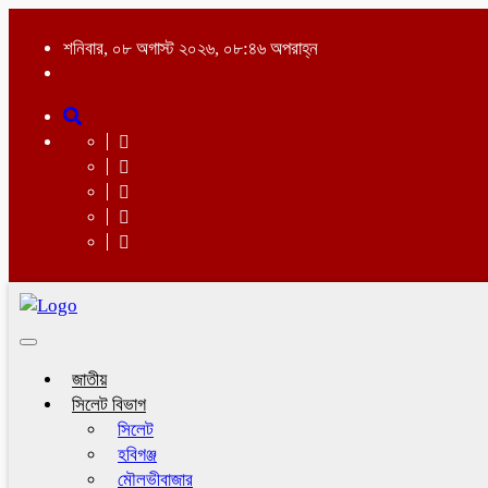
শনিবার, ০৮ অগাস্ট ২০২৬, ০৮:৪৬ অপরাহ্ন
Toggle
navigation
জাতীয়
সিলেট বিভাগ
সিলেট
হবিগঞ্জ
মৌলভীবাজার