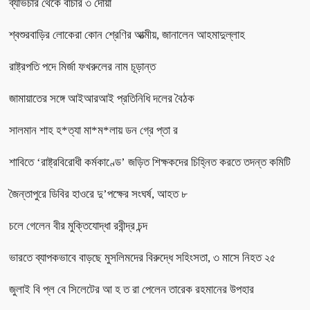
ব্যভিচার থেকে বাঁচার ৩ দোয়া
শ্বশুরবাড়ির লোকেরা কোন শ্রেণির আত্মীয়, জানালেন আহমাদুল্লাহ
রাষ্ট্রপতি পদে মির্জা ফখরুলের নাম চূড়ান্ত
জামায়াতের সঙ্গে আইআরআই প্রতিনিধি দলের বৈঠক
সালমান শাহ হ*ত্যা মা*ম*লায় ডন গ্রে প্তা র
শাবিতে ‘রাষ্ট্রবিরোধী কর্মকাণ্ডে’ জড়িত শিক্ষকদের চিহ্নিত করতে তদন্ত কমিটি
জৈন্তাপুরে ডিবির হাওরে দু’পক্ষের সংঘর্ষ, আহত ৮
চলে গেলেন বীর মুক্তিযোদ্ধা রবীন্দ্র চন্দ
ভারতে ব্যাপকভাবে বাড়ছে মুসলিমদের বিরুদ্ধে সহিংসতা, ৩ মাসে নিহত ২৫
জুলাই বি প্ল বে সিলেটের আ হ ত রা পেলেন তারেক রহমানের উপহার