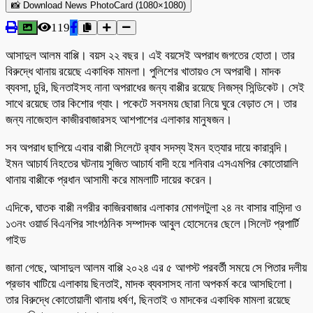
📸 Download News PhotoCard (1080×1080)
119
আসাদুল আলম বাপ্পি। বয়স ২২ বছর। এই বয়সেই অপরাধ জগতের হোতা। তার
বিরুদ্ধে থানায় রয়েছে একাধিক মামলা। পুলিশের খাতায়ও সে অপরাধী। মাদক
ব্যবসা, চুরি, ছিনতাইসহ নানা অপরাধের জন্য বাপ্পীর রয়েছে নিজস্ব সিন্ডিকেট। সেই
সাথে রয়েছে তার কিশোর গ্যাং। পকেটে সবসময় ছোরা নিয়ে ঘুরে বেড়াত সে। তার
জন্য নাজেহাল কাজীরবাজারসহ আশপাশের এলাকার মানুষজন।
সব অপরাধ ছাপিয়ে এবার বাপ্পী সিলেটে র‌্যাব সদস্য ইমন হত্যার দায়ে কারাবন্দি।
ইমন আচার্য নিহতের ঘটনায় সুজিত আচার্য বাদী হয়ে শনিবার এসএমপির কোতোয়ালি
থানায় বাপ্পীকে প্রধান আসামী করে মামলাটি দায়ের করেন।
এদিকে, ঘাতক বাপ্পী নগরীর কাজিরবাজার এলাকার মোগলটুলা ২৪ নং বাসার বাসিন্দা ও
১৩নং ওয়ার্ড বিএনপির সাংগঠনিক সম্পাদক আবুল হোসেনের ছেলে।সিলেট প্রপার্টি
গাইড
জানা গেছে, আসাদুল আলম বাপ্পি ২০২৪ এর ৫ আগস্ট পরবর্তী সময়ে সে পিতার দলীয়
প্রভাব খাটিয়ে এলাকায় ছিনতাই, মাদক ব্যবসাসহ নানা অপকর্ম করে আসছিলো।
তার বিরুদ্ধে কোতোয়ালী থানায় ধর্ষণ, ছিনতাই ও মাদকের একাধিক মামলা রয়েছে