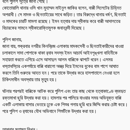
বলে পুলিশ সূত্রে জানা গেছে।
কোতোয়ালি থানার ওসি খান মুহাম্মদ মাইনুল জাকির বলেন, বাপ্পী সিলেটের চিহ্নিত
অপরাধী। সে মাদক ও ছিনতাইয়ের সাথে জড়িত। তার বিরুদ্ধে থানায় ধর্ষণ, ছিনতাই
ও মাদকের চারটি মামলা রয়েছে। ইমন হত্যার দায় স্বীকার করে বাপ্পী আদালতের
বিচারকের সামনে স্বীকারোক্তিমুলক জবানবন্দী দিয়েছে।
পুলিশ জানায়,
জানা যায়, শুক্রবার নগরীর কিনব্রিজ এলাকায় মাদকসেবী ও ছিনতাইকারীদের ধাওয়া
চলাকালে সাদা পোশাকে থাকা র‌্যাব সদস্য ইমন আচার্য আইনশৃঙ্খলা বাহিনীকে
সহায়তা করতে এগিয়ে এসে আসাদুল আলম বাপ্পিকে ঝাপটে ধরেন। এসময়
ধস্তাধস্তির একপর্যায়ে বাপ্পি ধারালো অস্ত্র দিয়ে ইমনের বুকের বাম পাশে আঘাত
করলে তিনি গুরুতর আহত হন। পরে তাকে উদ্ধার করে হাসপাতালে নেওয়া হলে
চিকিৎসাধীন অবস্থায় তার মৃত্যু হয়।
ঘটনার পরপরই বাপ্পিকে আটক করে পুলিশ এবং তার কাছ থেকে হত্যাকাণ্ডে ব্যবহৃত
রক্তমাখা ছুরি উদ্ধার করা হয়। হামলার পর পালিয়ে যাওয়ার সময় অভিযুক্ত বাপ্পি
একটি এলাকায় বাসার ভেতরে ঢুকে এক শিশুর গলায় ছুরি ধরে জিম্মি করার চেষ্টা করে।
পরে পুলিশ ও র‌্যাবের যৌথ অভিযানে শিশুটিকে উদ্ধার করা হয়।
আপনার মতামত লিখুন :