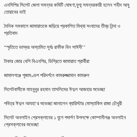
এনসিপির সিলেট জেলা সমন্বয় কমিটি ঘোষণা,যুগ্ম সমন্বয়কারী হলেন শহীদ আবু
তোরাবের ভাই
দৈনিক সমকালে জামায়াতকে জড়িয়ে প্রকাশিত মিথ্যা সংবাদের তীব্র নিন্দা ও
প্রতিবাদ
“স্মৃতিতে ভাস্বর অস্তমিত সূর্যঃ রাফীক বিন সাঈদী’’
টাকার জোর বেশি বিএনপির, ডিগ্রিতে জামায়াত প্রার্থীরা
জামালগঞ্জে পূজামণ্ডপ পরিদর্শনে কামরুজ্জামান কামরুল
সিলেটবাসীকে মাহবুবুর রহমান তাসলিমের ঈদুল আজহার শুভেচ্ছা
পবিত্র ঈদুল আযহা‘র শুভেচ্ছা জানালেন ব্যারিস্টার মোস্তাকিম রাজা চৌধুরী
সিলেট অনলাইন প্রেসক্লাবের ১ যুগে পদার্পণ উপলক্ষে কোম্পানীগঞ্জ অনলাইন
প্রেসক্লাবের শুভেচ্ছা