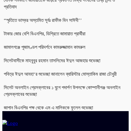
দৈনিক সমকালে জামায়াতকে জড়িয়ে প্রকাশিত মিথ্যা সংবাদের তীব্র নিন্দা ও
প্রতিবাদ
“স্মৃতিতে ভাস্বর অস্তমিত সূর্যঃ রাফীক বিন সাঈদী’’
টাকার জোর বেশি বিএনপির, ডিগ্রিতে জামায়াত প্রার্থীরা
জামালগঞ্জে পূজামণ্ডপ পরিদর্শনে কামরুজ্জামান কামরুল
সিলেটবাসীকে মাহবুবুর রহমান তাসলিমের ঈদুল আজহার শুভেচ্ছা
পবিত্র ঈদুল আযহা‘র শুভেচ্ছা জানালেন ব্যারিস্টার মোস্তাকিম রাজা চৌধুরী
সিলেট অনলাইন প্রেসক্লাবের ১ যুগে পদার্পণ উপলক্ষে কোম্পানীগঞ্জ অনলাইন
প্রেসক্লাবের শুভেচ্ছা
জাপান বিএনপির পক্ষ থেকে এম এ মালিককে ফুলেল শুভেচ্ছা