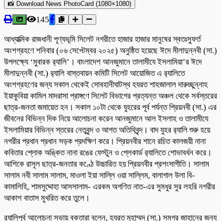
📸 Download News PhotoCard (1080×1080)
145
আধ্যাত্মিক রাজধানী পূণ্যভূমি সিলেট নগরীতে হাজার হাজার মানুষের স্বতঃস্ফুর্ত
অংশগ্রহণে শনিবার (০৬ সেপ্টেম্বর ২০২৫) অনুষ্ঠিত হয়েছে ঈদে মীলাদুন্নবী (সা.)
উপলক্ষ্যে ‘মুবারক র‌্যালি’। বাংলাদেশ আনজুমানে তালামীযে ইসলামিয়া’র ঈদে
মীলাদুন্নবী (সা.) র‌্যালি বাস্তবায়ন কমিটি সিলেট আয়োজিত এ র‌্যালিতে
অংশগ্রহণের জন্য সকাল থেকেই সোবহানীঘাটস্থ হযরত শাহজালাল দারুচ্ছুন্নাহ
ইয়াকুবিয়া কামিল মাদরাসা প্রাঙ্গণে সিলেট বিভাগের প্রত্যন্ত অঞ্চল থেকে সর্বস্তরের
ছাত্র-জনতা জমায়েত হন। সকাল ১০টা থেকে যুহরের পূর্ব পর্যন্ত প্রিয়নবী (সা.) এর
জীবনের বিভিন্ন দিক নিয়ে আলোচনা করেন আনজুমানে আল ইসলাহ ও তালামীযে
ইসলামিয়ার বিভিন্ন স্তরের নেতৃবৃন্দ ও আগত অতিথিবৃন্দ। বাদ যুহর র‌্যালি শুরু হয়ে
নগরীর প্রধান প্রধান সড়ক প্রদক্ষিণ করে। প্রিয়নবীর শানে রচিত কালজয়ী নানা
কবিতার শ্লোক অঙ্কিত নানা রঙের ফেস্টুন ও প্লেকার্ড র‌্যালিতে শোভাবর্ধন করে।
আশিকে রাসূল ছাত্র-জনতার কণ্ঠে উচ্চারিত হয় প্রিয়নবীর প্রশংসাগীতি। সালাম
সালাম নবী সালাম সালাম, মাওলা ইয়া সাল্লি ওয়া সাল্লিম, বালাগাল উলা বি-
কামালিহি, শামসুদ্দোহা আসসালাম- এরকম অগণিত নাত-এর সুমধুর সুর লহরি নগরীর
আকাশ বাতাস মুখরিত করে তুলে।
র‌্যালিপূর্ব আলোচনা সভায় বক্তারা বলেন, হযরত মুহাম্মদ (সা.) সমগ্র জাহানের জন্য