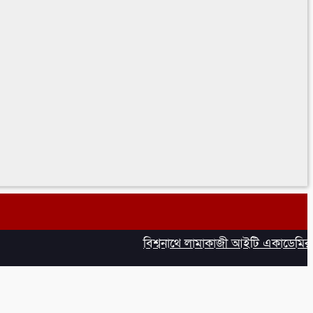
বিশ্বনাথে লামাকাজী আইটি একাডেমির উদ্ব