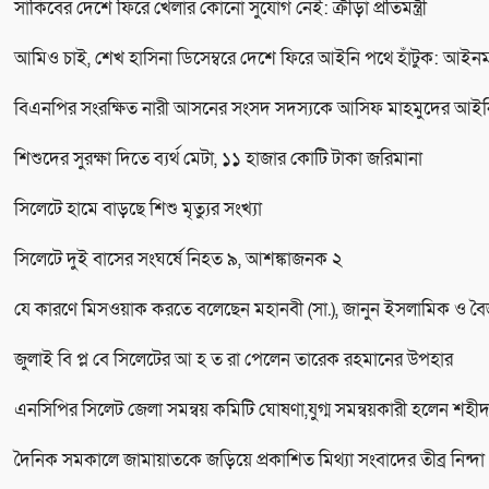
সাকিবের দেশে ফিরে খেলার কোনো সুযোগ নেই: ক্রীড়া প্রতিমন্ত্রী
আমিও চাই, শেখ হাসিনা ডিসেম্বরে দেশে ফিরে আইনি পথে হাঁটুক: আইনমন্ত
বিএনপির সংরক্ষিত নারী আসনের সংসদ সদস্যকে আসিফ মাহমুদের আই
শিশুদের সুরক্ষা দিতে ব্যর্থ মেটা, ১১ হাজার কোটি টাকা জরিমানা
সিলেটে হামে বাড়ছে শিশু মৃত্যুর সংখ্যা
সিলেটে দুই বাসের সংঘর্ষে নিহত ৯, আশঙ্কাজনক ২
যে কারণে মিসওয়াক করতে বলেছেন মহানবী (সা.), জানুন ইসলামিক ও বৈ
জুলাই বি প্ল বে সিলেটের আ হ ত রা পেলেন তারেক রহমানের উপহার
এনসিপির সিলেট জেলা সমন্বয় কমিটি ঘোষণা,যুগ্ম সমন্বয়কারী হলেন শহ
দৈনিক সমকালে জামায়াতকে জড়িয়ে প্রকাশিত মিথ্যা সংবাদের তীব্র নিন্দা