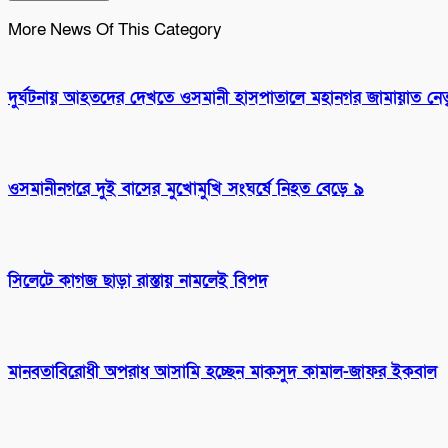
More News Of This Category
দুর্ঘটনায় আহতদের দেখতে ওসমানী হাসপাতালে মহানগর জামায়াত নেতৃব
ওসমানীনগরে দুই বাসের মুখোমুখি সংঘর্ষে নিহত বেড়ে ৯
সিলেটে কাগজ ছাড়া রাস্তায় নামলেই বিপদ
মানবতাবিরোধী অপরাধ আসামি হচ্ছেন মাকসুদ কামাল-জাফর ইকবাল