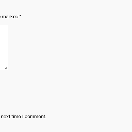
re marked
*
e next time I comment.