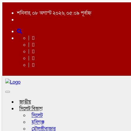
শনিবার, ০৮ অগাস্ট ২০২৬, ০৫:০৯ পূর্বাহ্ন
Toggle
navigation
জাতীয়
সিলেট বিভাগ
সিলেট
হবিগঞ্জ
মৌলভীবাজার