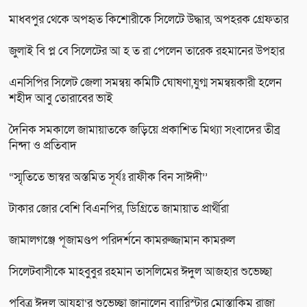
মাধবপুর থেকে অপহৃত কিশোরীকে সিলেটে উদ্ধার, অপহরক গ্রেফতার
জুলাই বি প্ল বে সিলেটের আ হ ত রা পেলেন তারেক রহমানের উপহার
এনসিপির সিলেট জেলা সমন্বয় কমিটি ঘোষণা,যুগ্ম সমন্বয়কারী হলেন
শহীদ আবু তোরাবের ভাই
দৈনিক সমকালে জামায়াতকে জড়িয়ে প্রকাশিত মিথ্যা সংবাদের তীব্র
নিন্দা ও প্রতিবাদ
“স্মৃতিতে ভাস্বর অস্তমিত সূর্যঃ রাফীক বিন সাঈদী’’
টাকার জোর বেশি বিএনপির, ডিগ্রিতে জামায়াত প্রার্থীরা
জামালগঞ্জে পূজামণ্ডপ পরিদর্শনে কামরুজ্জামান কামরুল
সিলেটবাসীকে মাহবুবুর রহমান তাসলিমের ঈদুল আজহার শুভেচ্ছা
পবিত্র ঈদুল আযহা‘র শুভেচ্ছা জানালেন ব্যারিস্টার মোস্তাকিম রাজা