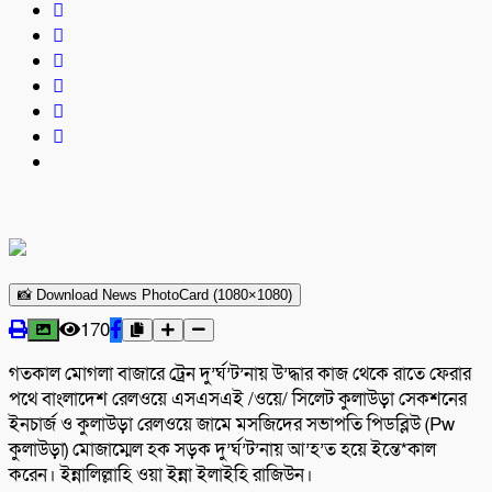
📸 Download News PhotoCard (1080×1080)
170
গতকাল মোগলা বাজারে ট্রেন দু’র্ঘ’ট’নায় উ’দ্ধার কাজ থেকে রাতে ফেরার
পথে বাংলাদেশ রেলওয়ে এসএসএই /ওয়ে/ সিলেট কুলাউড়া সেকশনের
ইনচার্জ ও কুলাউড়া রেলওয়ে জামে মসজিদের সভাপতি পিডব্লিউ (Pw
কুলাউড়া) মোজাম্মেল হক সড়ক দু’র্ঘ’ট’নায় আ’হ’ত হয়ে ইন্তে*কাল
করেন। ইন্নালিল্লাহি ওয়া ইন্না ইলাইহি রাজিউন।