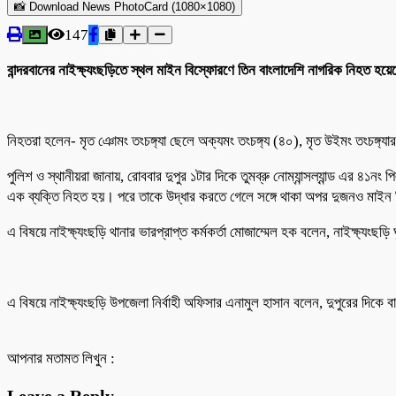
📸 Download News PhotoCard (1080×1080)
147
বান্দরবানের নাইক্ষ্যংছড়িতে স্থল মাইন বিস্ফোরণে তিন বাংলাদেশি নাগরিক নিহত হ
নিহতরা হলেন- মৃত ঞোমং তংচঙ্গ্যা ছেলে অক্যমং তংচঙ্গ্য (৪০), মৃত উইমং তংচঙ্গ্যার 
পুলিশ ও স্থানীয়রা জানায়, রোববার দুপুর ১টার দিকে তুমব্রু নোম্যান্সল্যান্ড এর ৪
এক ব্যক্তি নিহত হয়। পরে তাকে উদ্ধার করতে গেলে সঙ্গে থাকা অপর দুজনও মাইন 
এ বিষয়ে নাইক্ষ্যংছড়ি থানার ভারপ্রাপ্ত কর্মকর্তা মোজাম্মেল হক বলেন, নাইক্ষ্
এ বিষয়ে নাইক্ষ্যংছড়ি উপজেলা নির্বাহী অফিসার এনামুল হাসান বলেন, দুপুরের দিকে 
আপনার মতামত লিখুন :
Leave a Reply