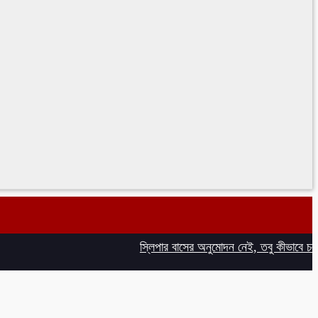
স্লিপার বাসের অনুমোদন নেই, তবু কীভাবে চলছে ব