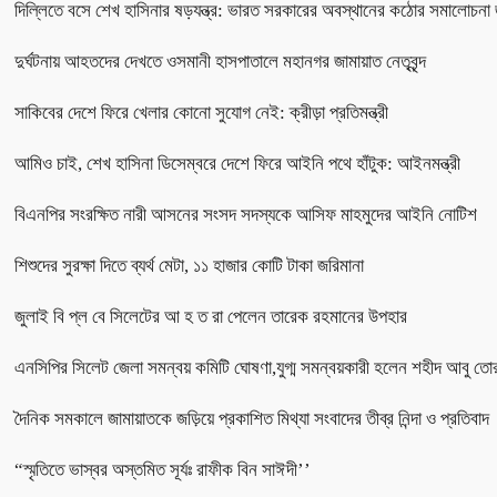
দিল্লিতে বসে শেখ হাসিনার ষড়যন্ত্র: ভারত সরকারের অবস্থানের কঠোর সমালোচনা 
দুর্ঘটনায় আহতদের দেখতে ওসমানী হাসপাতালে মহানগর জামায়াত নেতৃবৃন্দ
সাকিবের দেশে ফিরে খেলার কোনো সুযোগ নেই: ক্রীড়া প্রতিমন্ত্রী
আমিও চাই, শেখ হাসিনা ডিসেম্বরে দেশে ফিরে আইনি পথে হাঁটুক: আইনমন্ত্রী
বিএনপির সংরক্ষিত নারী আসনের সংসদ সদস্যকে আসিফ মাহমুদের আইনি নোটিশ
শিশুদের সুরক্ষা দিতে ব্যর্থ মেটা, ১১ হাজার কোটি টাকা জরিমানা
জুলাই বি প্ল বে সিলেটের আ হ ত রা পেলেন তারেক রহমানের উপহার
এনসিপির সিলেট জেলা সমন্বয় কমিটি ঘোষণা,যুগ্ম সমন্বয়কারী হলেন শহীদ আবু তো
দৈনিক সমকালে জামায়াতকে জড়িয়ে প্রকাশিত মিথ্যা সংবাদের তীব্র নিন্দা ও প্রতিবাদ
“স্মৃতিতে ভাস্বর অস্তমিত সূর্যঃ রাফীক বিন সাঈদী’’