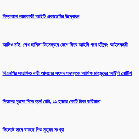
বিশ্বনাথে লামাকাজী আইটি একাডেমির উদ্বোধন
আমিও চাই, শেখ হাসিনা ডিসেম্বরে দেশে ফিরে আইনি পথে হাঁটুক: আইনমন্ত্রী
বিএনপির সংরক্ষিত নারী আসনের সংসদ সদস্যকে আসিফ মাহমুদের আইনি নোটিশ
শিশুদের সুরক্ষা দিতে ব্যর্থ মেটা, ১১ হাজার কোটি টাকা জরিমানা
সিলেটে হামে বাড়ছে শিশু মৃত্যুর সংখ্যা