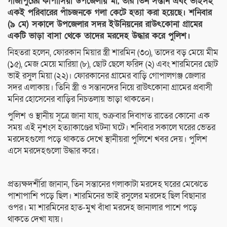
গাজীপুরের কাপাসিয়া উপজেলায় মা, তার তিন সন্তান এবং ভাইসহ
একই পরিবারের পাঁচজনকে গলা কেটে হত্যা করা হয়েছে। শনিবার
(৯ মে) সকালে উপজেলার সদর ইউনিয়নের রাউৎকোনা গ্রামের
একটি ভাড়া বাসা থেকে তাদের মরদেহ উদ্ধার করে পুলিশ।
নিহতরা হলেন, ফোরকান মিয়ার স্ত্রী শারমিন (৩০), তাদের বড় মেয়ে মীম
(১৫), মেজ মেয়ে মারিয়া (৮), ছোট ছেলে ফরিদ (২) এবং শারমিনের ছোট
ভাই রসুল মিয়া (২২)। ফোরকানের গ্রামের বাড়ি গোপালগঞ্জ জেলার
সদর এলাকায়। তিনি স্ত্রী ও সন্তানদের নিয়ে রাউৎকোনা গ্রামের প্রবাসী
মনির হোসেনের বাড়ির নিচতলায় ভাড়া থাকতেন।
পুলিশ ও স্থানীয় সূত্রে জানা যায়, শুক্রবার দিবাগত রাতের কোনো এক
সময় এই নৃশংস হত্যাকাণ্ডের ঘটনা ঘটে। শনিবার সকালে ঘরের ভেতর
মরদেহগুলো পড়ে থাকতে দেখে স্থানীয়রা পুলিশে খবর দেয়। পুলিশ
এসে মরদেহগুলো উদ্ধার করে।
প্রত্যক্ষদর্শীরা জানান, তিন সন্তানের গলাকাটা মরদেহ ঘরের মেঝেতে
পাশাপাশি পড়ে ছিল। শারমিনের ভাই রসুলের মরদেহ ছিল বিছানার
ওপর। মা শারমিনের হাত-মুখ বাঁধা মরদেহ জানালার পাশে পড়ে
থাকতে দেখা যায়।