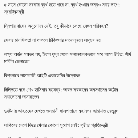
৫ মাসে কোনো সরকার ব্যর্থ হতে পারে না, ব্যর্থ হওয়ার জন্যও সময় লাগে:
স্বরাষ্ট্রমন্ত্রী
স্লিপার বাসের অনুমোদন নেই, তবু কীভাবে চলছে বেঙ্গল পরিবহন?
সেবার মানসিকতা না থাকলে চিকিৎসার মানোন্নয়ন সম্ভব নয়
লক্ষ্য অর্জন সম্ভব নয়, ইরান যুদ্ধ থেকে সম্মানজনকভাবে সরে আসা উচিত: শীর্ষ
মার্কিন জেনারেল
বিশ্বনাথে লামাকাজী আইটি একাডেমির উদ্বোধন
দিল্লিতে বসে শেখ হাসিনার ষড়যন্ত্র: ভারত সরকারের অবস্থানের কঠোর
সমালোচনা জামায়াতের
দুর্ঘটনায় আহতদের দেখতে ওসমানী হাসপাতালে মহানগর জামায়াত নেতৃবৃন্দ
সাকিবের দেশে ফিরে খেলার কোনো সুযোগ নেই: ক্রীড়া প্রতিমন্ত্রী