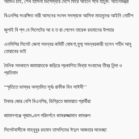
আমিও চাই, শেখ হাসিনা ডিসেম্বরে দেশে ফিরে আইনি পথে হাঁটুক: আইনমন্ত্রী
বিএনপির সংরক্ষিত নারী আসনের সংসদ সদস্যকে আসিফ মাহমুদের আইনি নোটিশ
জুলাই বি প্ল বে সিলেটের আ হ ত রা পেলেন তারেক রহমানের উপহার
এনসিপির সিলেট জেলা সমন্বয় কমিটি ঘোষণা,যুগ্ম সমন্বয়কারী হলেন শহীদ আবু
তোরাবের ভাই
দৈনিক সমকালে জামায়াতকে জড়িয়ে প্রকাশিত মিথ্যা সংবাদের তীব্র নিন্দা ও
প্রতিবাদ
“স্মৃতিতে ভাস্বর অস্তমিত সূর্যঃ রাফীক বিন সাঈদী’’
টাকার জোর বেশি বিএনপির, ডিগ্রিতে জামায়াত প্রার্থীরা
জামালগঞ্জে পূজামণ্ডপ পরিদর্শনে কামরুজ্জামান কামরুল
সিলেটবাসীকে মাহবুবুর রহমান তাসলিমের ঈদুল আজহার শুভেচ্ছা