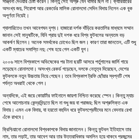
সান্ত্বনা দেওয়ার চেষ্টা করেন। কিন্তু সেই অশ্রু যেন থামার ছিল না। ক্যারিয়ারের
অসংখ্য জয়, শিরোপা আর রেকর্ডের মালিক রোনালদো সেদিন বিদায় নিলেন এক বুক
অপূর্ণতা নিয়েই।
গ্যালারিতেও তখন আবেগঘন দৃশ্য। হাজারো দর্শক দাঁড়িয়ে করতালির মাধ্যমে সম্মান
জানান সেই মানুষটিকে, যিনি প্রায় দুই দশক ধরে বিশ্ব ফুটবলের অন্যতম বড়
আকর্ষণ ছিলেন। অনেক সমর্থকের চোখেও ছিল জল। কারণ তারা জানতেন, এটি শুধু
একটি ম্যাচের সমাপ্তি নয়; শেষ হয়ে গেল একটি যুগ।
২০০৬ সালে বিশ্বকাপে অভিষেকের পর টানা ছয়টি আসরে পর্তুগালের জার্সি গায়ে
লড়েছেন রোনালদো। অসংখ্য রেকর্ড গড়েছেন, দলকে নেতৃত্ব দিয়েছেন, দেশের
ফুটবলকে নতুন উচ্চতায় নিয়ে গেছেন। তবে বিশ্বকাপ ট্রফি ছোঁয়ার স্বপ্নটি শেষ
পর্যন্ত অধরাই থেকে গেল।
অন্যদিকে, এই জয়ে কোয়ার্টার ফাইনালে জায়গা নিশ্চিত করেছে স্পেন। কিন্তু ম্যাচ
শেষে আলোচনার কেন্দ্রবিন্দুতে ছিল না শুধু জয় বা পরাজয়; ছিল অশ্রুসিক্ত এক
বিদায়। এমন এক বিদায়, যা হয়তো বহুদিন ধরে ফুটবলপ্রেমীদের মনে বেদনার রেখা
এঁকে রাখবে।
ক্রিশ্চিয়ানো রোনালদো বিশ্বকাপকে বিদায় জানালেন। কিন্তু ফুটবল ইতিহাসে তার
নাম, তার লড়াই, তার আবেগ আর তার উত্তরাধিকার অমলিন হয়ে থাকবে প্রজন্মের