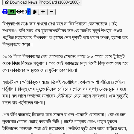
📸 Download News PhotoCard (1080×1080)
80
বিশ্বকাপের মঞ্চে আর কখনো দেখা যাবে না ক্রিশ্চিয়ানো রোনালদোকে। দুই
দশকেরও বেশি সময় ধরে ফুটবলপ্রেমীদের অসংখ্য স্মরণীয় মুহূর্ত উপহার দেওয়া
পর্তুগিজ মহাতারকার বিশ্বকাপ-অধ্যায়ের শেষ দৃশ্যটি হয়ে থাকল অশ্রু, হতাশা আর
নিস্তব্ধতায় মোড়া।
২০২৬ ফিফা বিশ্বকাপের শেষ ষোলোতে স্পেনের কাছে ১-০ গোলে হেরে টুর্নামেন্ট
থেকে বিদায় নিয়েছে পর্তুগাল। আর সেই পরাজয়ের মধ্য দিয়েই বিশ্বকাপে শেষ হয়ে
গেল সর্বকালের অন্যতম সেরা ফুটবলারের পথচলা।
ম্যাচটি যখন অতিরিক্ত সময়ের দিকেই এগোচ্ছিল, তখনও আশা বাঁচিয়ে রেখেছিল
পর্তুগাল। কিন্তু শেষ মুহূর্তে মিকেল মেরিনোর গোলে সব স্বপ্ন ভেঙে চুরমার হয়ে
যায়। বল জালে জড়াতেই ডালাসের স্টেডিয়ামে নেমে আসে স্তব্ধতা। এক মুহূর্তেই
বদলে যায় পর্তুগালের ভাগ্য।
শেষ বাঁশি বাজতেই নিজেকে আর সামলে রাখতে পারেননি রোনালদো। চোখের জল
লুকানোর কোনো চেষ্টাই করেননি তিনি। মাঠেই কান্নায় ভেঙে পড়েন ফুটবল
ইতিহাসের অন্যতম সেরা এই মহাতারকা। সতীর্থরা ছুটে এসে তাকে জড়িয়ে ধরেন,