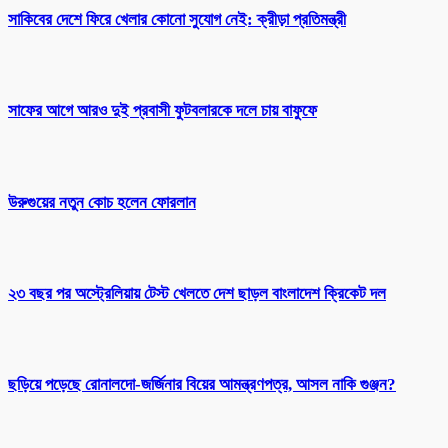
সাকিবের দেশে ফিরে খেলার কোনো সুযোগ নেই: ক্রীড়া প্রতিমন্ত্রী
সাফের আগে আরও দুই প্রবাসী ফুটবলারকে দলে চায় বাফুফে
উরুগুয়ের নতুন কোচ হলেন ফোরলান
২৩ বছর পর অস্ট্রেলিয়ায় টেস্ট খেলতে দেশ ছাড়ল বাংলাদেশ ক্রিকেট দল
ছড়িয়ে পড়েছে রোনালদো-জর্জিনার বিয়ের আমন্ত্রণপত্র, আসল নাকি গুঞ্জন?