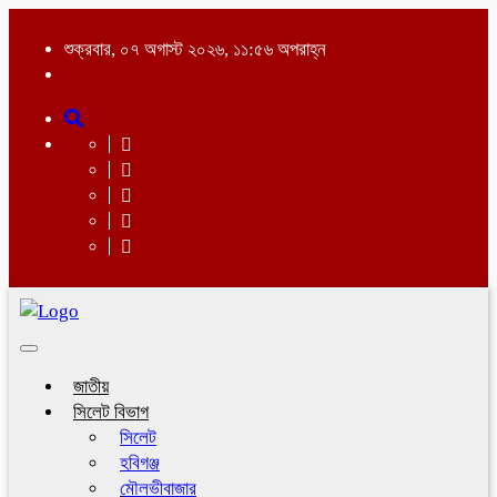
শুক্রবার, ০৭ অগাস্ট ২০২৬, ১১:৫৬ অপরাহ্ন
Toggle
navigation
জাতীয়
সিলেট বিভাগ
সিলেট
হবিগঞ্জ
মৌলভীবাজার