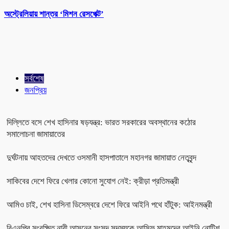
অস্ট্রেলিয়ায় শান্তর ‘মিশন রেসপেক্ট’
সর্বশেষ
জনপ্রিয়
দিল্লিতে বসে শেখ হাসিনার ষড়যন্ত্র: ভারত সরকারের অবস্থানের কঠোর
সমালোচনা জামায়াতের
দুর্ঘটনায় আহতদের দেখতে ওসমানী হাসপাতালে মহানগর জামায়াত নেতৃবৃন্দ
সাকিবের দেশে ফিরে খেলার কোনো সুযোগ নেই: ক্রীড়া প্রতিমন্ত্রী
আমিও চাই, শেখ হাসিনা ডিসেম্বরে দেশে ফিরে আইনি পথে হাঁটুক: আইনমন্ত্রী
বিএনপির সংরক্ষিত নারী আসনের সংসদ সদস্যকে আসিফ মাহমুদের আইনি নোটিশ