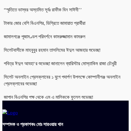
“স্মৃতিতে ভাস্বর অস্তমিত সূর্যঃ রাফীক বিন সাঈদী’’
টাকার জোর বেশি বিএনপির, ডিগ্রিতে জামায়াত প্রার্থীরা
জামালগঞ্জে পূজামণ্ডপ পরিদর্শনে কামরুজ্জামান কামরুল
সিলেটবাসীকে মাহবুবুর রহমান তাসলিমের ঈদুল আজহার শুভেচ্ছা
পবিত্র ঈদুল আযহা‘র শুভেচ্ছা জানালেন ব্যারিস্টার মোস্তাকিম রাজা চৌধুরী
সিলেট অনলাইন প্রেসক্লাবের ১ যুগে পদার্পণ উপলক্ষে কোম্পানীগঞ্জ অনলাইন
প্রেসক্লাবের শুভেচ্ছা
জাপান বিএনপির পক্ষ থেকে এম এ মালিককে ফুলেল শুভেচ্ছা
সম্পাদক ও প্রকাশকঃ মোঃ সারওয়ার খান