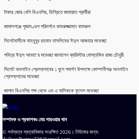
টাকার জোর বেশি বিএনপির, ডিগ্রিতে জামায়াত প্রার্থীরা
জামালগঞ্জে পূজামণ্ডপ পরিদর্শনে কামরুজ্জামান কামরুল
সিলেটবাসীকে মাহবুবুর রহমান তাসলিমের ঈদুল আজহার শুভেচ্ছা
পবিত্র ঈদুল আযহা‘র শুভেচ্ছা জানালেন ব্যারিস্টার মোস্তাকিম রাজা চৌধুরী
সিলেট অনলাইন প্রেসক্লাবের ১ যুগে পদার্পণ উপলক্ষে কোম্পানীগঞ্জ অনলাইন
প্রেসক্লাবের শুভেচ্ছা
জাপান বিএনপির পক্ষ থেকে এম এ মালিককে ফুলেল শুভেচ্ছা
সম্পাদক ও প্রকাশকঃ মোঃ সারওয়ার খান
© সর্বস্বত্ব স্বত্বাধিকার সংরক্ষিত 2026। নিউজের জন্য: