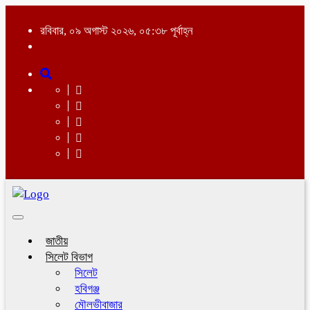
রবিবার, ০৯ অগাস্ট ২০২৬, ০৫:৩৮ পূর্বাহ্ন
Toggle
navigation
জাতীয়
সিলেট বিভাগ
সিলেট
হবিগঞ্জ
মৌলভীবাজার