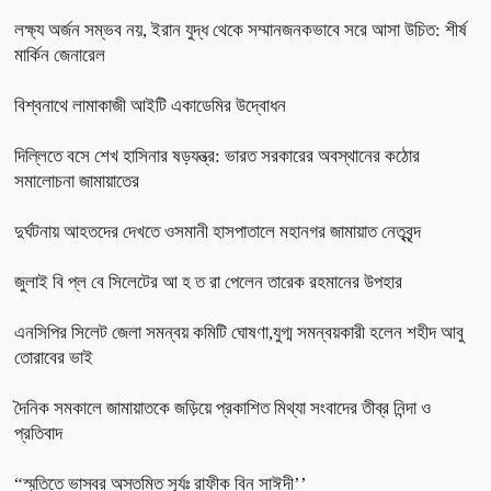
লক্ষ্য অর্জন সম্ভব নয়, ইরান যুদ্ধ থেকে সম্মানজনকভাবে সরে আসা উচিত: শীর্ষ
মার্কিন জেনারেল
বিশ্বনাথে লামাকাজী আইটি একাডেমির উদ্বোধন
দিল্লিতে বসে শেখ হাসিনার ষড়যন্ত্র: ভারত সরকারের অবস্থানের কঠোর
সমালোচনা জামায়াতের
দুর্ঘটনায় আহতদের দেখতে ওসমানী হাসপাতালে মহানগর জামায়াত নেতৃবৃন্দ
জুলাই বি প্ল বে সিলেটের আ হ ত রা পেলেন তারেক রহমানের উপহার
এনসিপির সিলেট জেলা সমন্বয় কমিটি ঘোষণা,যুগ্ম সমন্বয়কারী হলেন শহীদ আবু
তোরাবের ভাই
দৈনিক সমকালে জামায়াতকে জড়িয়ে প্রকাশিত মিথ্যা সংবাদের তীব্র নিন্দা ও
প্রতিবাদ
“স্মৃতিতে ভাস্বর অস্তমিত সূর্যঃ রাফীক বিন সাঈদী’’