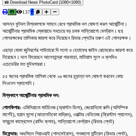
📸 Download News PhotoCard (1080×1080)
137
আসন্ন ফুটবল বিশ্বকাপকে সামনে রেখে প্রাথমিক দল ঘোষণা করল আর্জেন্টিনা।
আর্জেন্টিনার প্রাথমিক স্কোয়াডে সবচেয়ে বড় চমক সান্তিয়াগো বেলট্রান। ছয়
গোলরক্ষকের তালিকায় জায়গা করে নিয়েছেন রিভার প্লেটের তরুণ এই গোলরক্ষক।
এছাড়া বোকা জুনিয়র্সের লাউতারো দি ললো ও হেতাফের জাইদ রোমেরোও জায়গা করে
নিয়েছেন। দলে ফিরেছেন আলেহান্দ্রো গারনাচো, মাতিয়াস সুলে ও ক্লদিও
এচেভেরির মত ফুটবলাররা।
৫৫ জনের প্রাথমিক তালিকা থেকে ২৬ জনের চূড়ান্ত দল ঘোষণা করবেন কোচ
লিওনেল স্কালোনি।
বিশ্বকাপে আর্জেন্টিনার প্রাথমিক দল:
গোলকিপার:
এমিলিয়ানো মার্তিনেজ (অ্যাস্টন ভিলা), জেরোনিমো রুলি (অলিম্পিক
মার্শেই), হুয়ান মুসো (আতলেতিকো মাদ্রিদ), ওয়াল্টার বেনিতেজ (ক্রিস্টাল প্যালেস),
ফাকুন্দো কাম্বেসেস (রাসিং ক্লাব), সান্তিয়াগো বেলট্রান (রিভার প্লেট)
ডিফেন্ডার:
অগুস্তিন গিয়াওয়াই (পালমেইরাস), গনজালো মন্টিয়েল (রিভার প্লেট),