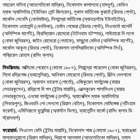
নাহুয়েল মলিনা (আতলেতিকো মাদ্রিদ), নিকোলাস কাপালদো (হামবুর্গ), কেভিন
ম্যাক অ্যালিস্টার (ইউনিয়ন সেন্ট জিলয়েস), লুকাস মার্তিনেজ কুয়ার্তা (রিভার প্লেট),
মার্কোস সেনেসি (বোর্নমাউথ), লিসান্দ্রো মার্তিনেজ (ম্যানচেস্টার ইউনাইটেড),
নিকোলাস ওতামেন্দি (বেনফিকা), হের্মান পেজেয়া (রিভার প্লেট), লিওনার্দো বালের্দি
(অলিম্পিক মার্শেই), ক্রিস্তিয়ান রোমেরো (টটেনহাম হটস্পার), লাউতারো দি ললো
(বোকা জুনিয়রস), জাইদ রোমেরো (গেতাফে), ফাকুন্দো মেদিনা (অলিম্পিক মার্শেই),
মার্কোস আকুনা (রিভার প্লেট), নিকোলাস তাগলিয়াফিকো (অলিম্পিক লিওঁ),
গাব্রিয়েল রোহাস (রাসিং ক্লাব)
মিডফিল্ডার:
মাক্সিমো পেরোনে (কোমো ১৯০৭), লিয়ান্দ্রো পারেদেস (বোকা জুনিয়রস),
গিদো রদ্রিগেজ (ভ্যালেন্সিয়া), আনিবাল মোরেনো (রিভার প্লেট), মিল্টন দেলগাদো
(বোকা জুনিয়রস), অ্যালান ভারেলা (পোর্তো), এজিকুয়েল ফার্নান্দেজ (বায়ার
লেভারকুসেন), রদ্রিগো দি পল (ইন্টার মায়ামি), এক্সেকুয়েল পালাসিওস (বায়ার
লেভারকুসেন), এনজো ফার্নান্দেজ (চেলসি), অ্যালেক্সিস ম্যাক অ্যালিস্টার
(লিভারপুল), জিওভানি লো সেলসো (রিয়াল বেতিস), নিকোলাস দোমিঙ্গেজ (নটিংহাম
ফরেস্ট), এমিলিয়ানো বুয়েন্দিয়া (অ্যাস্টন ভিলা), ভ্যালেন্টিন বার্কো (রাসিং ক্লাব ডি
স্ট্রাসবার্গ)
ফরোয়ার্ড:
লিওনেল মেসি (ইন্টার মায়ামি), নিকোলাস পাজ (কোমো ১৯০৭), ফ্রাঙ্কো
মাস্তানতুয়ানো (রিয়াল মাদ্রিদ), থিয়াগো আলমাদা (আতলেতিকো মাদ্রিদ), তমাস