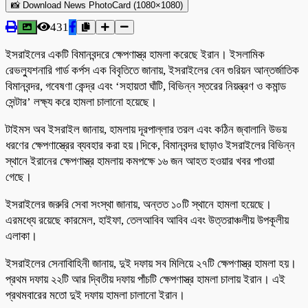
📸 Download News PhotoCard (1080×1080)
431
ইসরাইলের একটি বিমানবন্দরে ক্ষেপণাস্ত্র হামলা করেছে ইরান। ইসলামিক
রেভল্যুশনারি গার্ড কর্পস এক বিবৃতিতে জানায়, ইসরাইলের বেন গুরিয়ন আন্তর্জাতিক
বিমানবন্দর, গবেষণা কেন্দ্র এবং ‘সহায়তা ঘাঁটি, বিভিন্ন স্তরের নিয়ন্ত্রণ ও কমান্ড
সেন্টার’ লক্ষ্য করে হামলা চালানো হয়েছে।
টাইমস অব ইসরাইল জানায়, হামলায় দূরপাল্লার তরল এবং কঠিন জ্বালানি উভয়
ধরণের ক্ষেপণাস্ত্রের ব্যবহার করা হয়।দিকে, বিমানবন্দর ছাড়াও ইসরাইলের বিভিন্ন
স্থানে ইরানের ক্ষেপণাস্ত্র হামলায় কমপক্ষে ১৬ জন আহত হওয়ার খবর পাওয়া
গেছে।
ইসরাইলের জরুরি সেবা সংস্থা জানায়, অন্তত ১০টি স্থানে হামলা হয়েছে।
এরমধ্যে রয়েছে কারমেল, হাইফা, তেলআবিব আবিব এবং উত্তরাঞ্চলীয় উপকূলীয়
এলাকা।
ইসরাইলের সেনাবিাহিনী জানায়, দুই দফায় সব মিলিয়ে ২৭টি ক্ষেপণাস্ত্র হামলা হয়।
প্রথম দফায় ২২টি আর দ্বিতীয় দফায় পাঁচটি ক্ষেপণাস্ত্র হামলা চালায় ইরান। এই
প্রথমবারের মতো দুই দফায় হামলা চালানো ইরান।