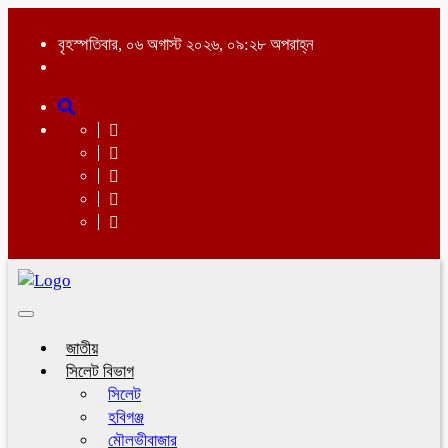
বৃহস্পতিবার, ০৬ অগাস্ট ২০২৬, ০৯:২৮ অপরাহ্ন
Toggle
navigation
জাতীয়
সিলেট বিভাগ
সিলেট
হবিগঞ্জ
মৌলভীবাজার