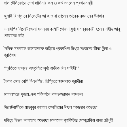
লাল টেলিফোনে শেখ হাসিনার কল রেকর্ড শুনলেন প্রধানমন্ত্রী
জুলাই বি প্ল বে সিলেটের আ হ ত রা পেলেন তারেক রহমানের উপহার
এনসিপির সিলেট জেলা সমন্বয় কমিটি ঘোষণা,যুগ্ম সমন্বয়কারী হলেন শহীদ আবু
তোরাবের ভাই
দৈনিক সমকালে জামায়াতকে জড়িয়ে প্রকাশিত মিথ্যা সংবাদের তীব্র নিন্দা ও
প্রতিবাদ
“স্মৃতিতে ভাস্বর অস্তমিত সূর্যঃ রাফীক বিন সাঈদী’’
টাকার জোর বেশি বিএনপির, ডিগ্রিতে জামায়াত প্রার্থীরা
জামালগঞ্জে পূজামণ্ডপ পরিদর্শনে কামরুজ্জামান কামরুল
সিলেটবাসীকে মাহবুবুর রহমান তাসলিমের ঈদুল আজহার শুভেচ্ছা
পবিত্র ঈদুল আযহা‘র শুভেচ্ছা জানালেন ব্যারিস্টার মোস্তাকিম রাজা চৌধুরী