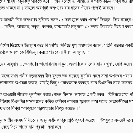
র নিজেদের মধ্যে ঐক্যবদ্ধ থাকতে হবে। তিনি বলেছেন, আমাদের ইস্পাত কঠিন ঐক্য ধরে র
ড়িত থাকবে না। তাহলে অবশ্যই জনগণের রায় ধানের শীষের পক্ষেই আসবে।’
 আগামী দিনে জনগণের মুক্তির সনদ ৩১ দফা তুলে ধরার পরামর্শ দিচ্ছেন, দিয়ে যাচ্ছেন এব
করেছেন… অফিস, আদালত, স্কুল, কলেজ, রাস্তাঘাটে মানুষকে ৩১ দফার লিফলেট বিতরণ ক
ির্দেশ দিয়েছেন উল্লেখ করে বিএনপির সিনিয়র যুগ্ম মহাসচিব বলেন, ‘তিনি বারবার 
ি থেকে জনগণকে বিচ্ছিন্ন করতে পারবে না ইনশাআল্লাহ।’
রেক রহমানের আহ্বান …জনগণের ভালোবাসায় থাকুন, জনগণকে ভালোবাসায় রাখুন’, যোগ করে
 যাচ্ছে তখন গভীর ষড়যন্ত্রের বীজ বুনতে শুরু করেছে কুচক্রি মহল নানা অপতথ্য প্রচার
মা লাগানোর অপচেষ্টা করছে, তারাই কিছু গণমাধ্যমকে ব্যবহার করে বিএনপির নামে অসত
আওয়ামী লীগকে পুনর্বাসন করার গোপন মিশনে নেমেছে একটি চক্র। বিনিময়ে তারা পত
ল মিডিয়ায় বিএনপির মনোনয়নের কথিত তালিকা নামধাম প্রকাশ করে দলের নেতাকর্মীদের ম
ছভাবে মিথ্যা অপপ্রচার প্রপাগান্ডায় লিপ্ত হয়েছে।’
তীয় সংসদ নির্বাচনের জন্য সর্বাত্মক প্রস্তুতি গ্রহণ করেছে। উপযুক্ত সময়েই দলের ন
 বেছে নিয়ে তাদের নাম প্রকাশ করা হবে।’