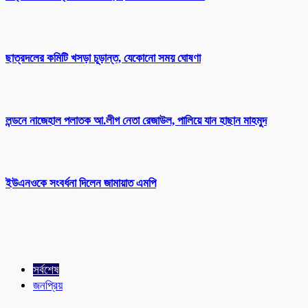
ছাত্রদলের কমিটি খসড়া চূড়ান্ত, যেকোনো সময় ঘোষণা
লন্ডনে নাজেহাল পলাতক আ.লীগ নেতা রেজাউল, পালিয়ে যান হাছান মাহমুদ
ইউএনওকে সংবর্ধনা দিলেন জামায়াত এমপি
সর্বশেষ
জনপ্রিয়