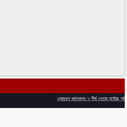
ওবায়দুল কাদেরসহ ৭ শীর্ষ নেতার সর্বোচ্চ শাস্তির 