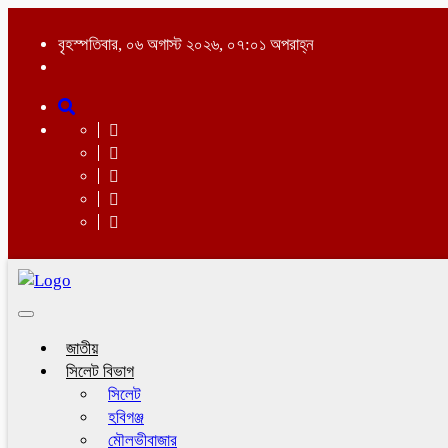
বৃহস্পতিবার, ০৬ অগাস্ট ২০২৬, ০৭:০১ অপরাহ্ন
Toggle
navigation
জাতীয়
সিলেট বিভাগ
সিলেট
হবিগঞ্জ
মৌলভীবাজার