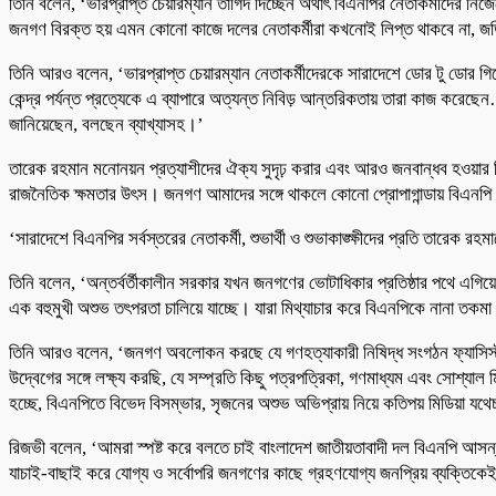
তিনি বলেন, ‘ভারপ্রাপ্ত চেয়ারম্যান তাগিদ দিচ্ছেন অর্থাৎ বিএনপির নেতাকর্মীদে
জনগণ বিরক্ত হয় এমন কোনো কাজে দলের নেতাকর্মীরা কখনোই লিপ্ত থাকবে না, জ
তিনি আরও বলেন, ‘ভারপ্রাপ্ত চেয়ারম্যান নেতাকর্মীদেরকে সারাদেশে ডোর টু ডোর গিয়ে
কেন্দ্র পর্যন্ত প্রত্যেকে এ ব্যাপারে অত্যন্ত নিবিড় আন্তরিকতায় তারা কাজ 
জানিয়েছেন, বলছেন ব্যাখ্যাসহ।’
তারেক রহমান মনোনয়ন প্রত্যাশীদের ঐক্য সুদৃঢ় করার এবং আরও জনবান্ধব হওয়ার ন
রাজনৈতিক ক্ষমতার উৎস। জনগণ আমাদের সঙ্গে থাকলে কোনো প্রোপাগান্ডায় বিএনপ
‘সারাদেশে বিএনপির সর্বস্তরের নেতাকর্মী, শুভার্থী ও শুভাকাঙ্ক্ষীদের প্রতি তা
তিনি বলেন, ‘অন্তর্বর্তীকালীন সরকার যখন জনগণের ভোটাধিকার প্রতিষ্ঠার পথে এগিয়ে
এক বহুমুখী অশুভ তৎপরতা চালিয়ে যাচ্ছে। যারা মিথ্যাচার করে বিএনপিকে নানা তক
তিনি আরও বলেন, ‘জনগণ অবলোকন করছে যে গণহত্যাকারী নিষিদ্ধ সংগঠন ফ্যাসিস্ট 
উদ্বেগের সঙ্গে লক্ষ্য করছি, যে সম্প্রতি কিছু পত্রপত্রিকা, গণমাধ্যম এবং সোশ্যা
হচ্ছে, বিএনপিতে বিভেদ বিসম্ভার, সৃজনের অশুভ অভিপ্রায় নিয়ে কতিপয় মিডিয়া যথেচ্
রিজভী বলেন, ‘আমরা স্পষ্ট করে বলতে চাই বাংলাদেশ জাতীয়তাবাদী দল বিএনপি আসন্ন জা
যাচাই-বাছাই করে যোগ্য ও সর্বোপরি জনগণের কাছে গ্রহণযোগ্য জনপ্রিয় ব্যক্তিকেই