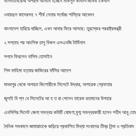
মানবতাবিরোধী অপরাধ আসামি হচ্ছেন মাকসুদ কামাল-জাফর ইকবাল
ওবায়দুল কাদেরসহ ৭ শীর্ষ নেতার সর্বোচ্চ শাস্তির আবেদন
বাংলাদেশ হারিয়ে যাচ্ছিল, এখন আবার ফিরে আসছে: তুরস্কের পররাষ্ট্রমন্ত্রী
২ সপ্তাহ পর আংশিক চালু বিকল এলএনজি টার্মিনাল
সপদে ফিরলেন নাসিম হোসাইন
শিশু ফাহিমা হত্যায় জাকিরের ফাঁসির আদেশ
মাধবপুর থেকে অপহৃত কিশোরীকে সিলেটে উদ্ধার, অপহরক গ্রেফতার
জুলাই বি প্ল বে সিলেটের আ হ ত রা পেলেন তারেক রহমানের উপহার
এনসিপির সিলেট জেলা সমন্বয় কমিটি ঘোষণা,যুগ্ম সমন্বয়কারী হলেন শহীদ আবু তো
দৈনিক সমকালে জামায়াতকে জড়িয়ে প্রকাশিত মিথ্যা সংবাদের তীব্র নিন্দা ও প্রতিবাদ