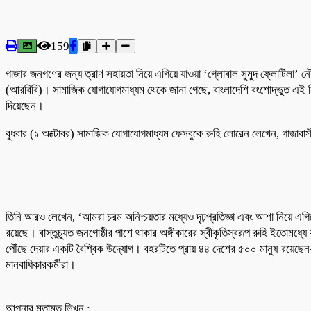
159
গাজার জনগণের জন্য ত্রাণ সহায়তা নিয়ে এগিয়ে যাওয়া ‘গ্লোবাল সুমুদ ফ্লোটিলা’ নৌব
(আরবিবি)। সামাজিক যোগাযোগমাধ্যম থেকে জানা গেছে, বাংলাদেশি বংশোদ্ভূত এই ব্রিট
দিয়েছেন।
বুধবার (১ অক্টোবর) সামাজিক যোগাযোগমাধ্যম ফেসবুকে রুহি লোরেন লেখেন, গাজাবাস
তিনি আরও লেখেন, ‘আমরা চরম অনিশ্চয়তার মধ্যেও দৃঢ়প্রতিজ্ঞা এবং আশা নিয়ে এগিয়
রয়েছে। বাস্তুচ্যুত জনগোষ্ঠীর পাশে থাকার অঙ্গীকারের স্বীকৃতিস্বরূপ রুহি ইতোমধ্যে
পৌঁছে দেয়ার একটি বৈশ্বিক উদ্যোগ। বহরটিতে প্রায় ৪৪ দেশের ৫০০ মানুষ রয়েছেন— যাদ
মানবাধিকারকর্মীরা।
আপনার মতামত লিখুন :