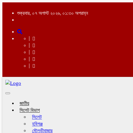
শুক্রবার, ০৭ অগাস্ট ২০২৬, ০১:৩০ অপরাহ্ন
Toggle
navigation
জাতীয়
সিলেট বিভাগ
সিলেট
হবিগঞ্জ
মৌলভীবাজার