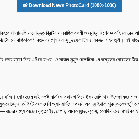
📸 Download News PhotoCard (1080×1080)
হরে বাংলাদেশি বংশোদ্ভূত ব্রিটিশ মানবাধিকারকর্মী ও স্বাস্থ্য বিশেষজ্ঞ রুহি লোরেন আখ
িশ মানবাধিকারকর্মী বর্তমানে গ্লোবাল সুমুদ ফ্লোটিলার একজন সহযাত্রী। এই যাত্রা ন
ীর জন্য ত্রাণ নিয়ে এগিয়ে যাওয়া ‘গ্লোবাল সুমুদ ফ্লোটিলা’-র অন্যান্য নৌযানের
ে যাচ্ছি। নৌবহরের এই দলটি মানবিক সহায়তা নিয়ে ইসরায়েলি বাধা উপেক্ষা করে গাজায়
 যুক্তরাজ্যের নর্থ ইস্ট বাংলাদেশি অ্যাওয়ার্ডসে ‘পার্সন অব দ্য ইয়ার’ পুরস্কারেও ভূ
ের মধ্যে আছেন যুক্তরাষ্ট্র, স্পেন, আয়ারল্যান্ড, ফ্রান্স, বেলজিয়ামের নাগরিকসহ ই