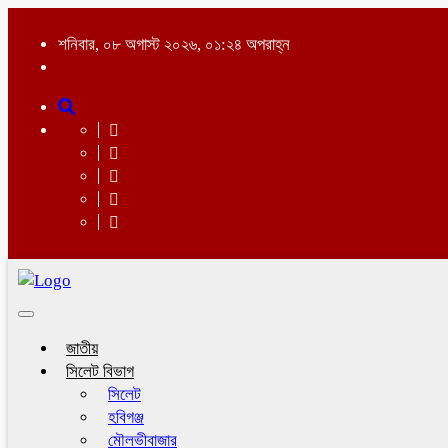
শনিবার, ০৮ অগাস্ট ২০২৬, ০১:২৪ অপরাহ্ন
Toggle
navigation
জাতীয়
সিলেট বিভাগ
সিলেট
হবিগঞ্জ
মৌলভীবাজার