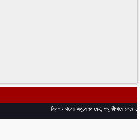
স্লিপার বাসের অনুমোদন নেই, তবু কীভাবে চলছে বেঙ্গল প