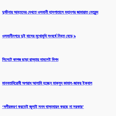
দুর্ঘটনায় আহতদের দেখতে ওসমানী হাসপাতালে মহানগর জামায়াত নেতৃবৃন্দ
ওসমানীনগরে দুই বাসের মুখোমুখি সংঘর্ষে নিহত বেড়ে ৯
সিলেটে কাগজ ছাড়া রাস্তায় নামলেই বিপদ
মানবতাবিরোধী অপরাধ আসামি হচ্ছেন মাকসুদ কামাল-জাফর ইকবাল
‘দলীয়করণ করতেই জুলাই সনদ বাস্তবায়ন করছে না সরকার’