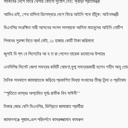
সাকিবের দেশে ফিরে খেলার কোনো সুযোগ নেই: ক্রীড়া প্রতিমন্ত্রী
আমিও চাই, শেখ হাসিনা ডিসেম্বরে দেশে ফিরে আইনি পথে হাঁটুক: আইনমন্ত্রী
বিএনপির সংরক্ষিত নারী আসনের সংসদ সদস্যকে আসিফ মাহমুদের আইনি নোটিশ
শিশুদের সুরক্ষা দিতে ব্যর্থ মেটা, ১১ হাজার কোটি টাকা জরিমানা
জুলাই বি প্ল বে সিলেটের আ হ ত রা পেলেন তারেক রহমানের উপহার
এনসিপির সিলেট জেলা সমন্বয় কমিটি ঘোষণা,যুগ্ম সমন্বয়কারী হলেন শহীদ আবু তো
দৈনিক সমকালে জামায়াতকে জড়িয়ে প্রকাশিত মিথ্যা সংবাদের তীব্র নিন্দা ও প্রতিবাদ
“স্মৃতিতে ভাস্বর অস্তমিত সূর্যঃ রাফীক বিন সাঈদী’’
টাকার জোর বেশি বিএনপির, ডিগ্রিতে জামায়াত প্রার্থীরা
জামালগঞ্জে পূজামণ্ডপ পরিদর্শনে কামরুজ্জামান কামরুল