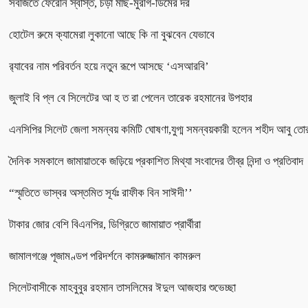
সবজিতে ফেরেনি স্বস্তি, চড়া মাছ-মুরগি-ডিমের দর
হোটেল রুমে ক্যামেরা লুকানো আছে কি না বুঝবেন যেভাবে
র‌্যাবের নাম পরিবর্তন হয়ে নতুন রূপে আসছে ‘এসআরবি’
জুলাই বি প্ল বে সিলেটের আ হ ত রা পেলেন তারেক রহমানের উপহার
এনসিপির সিলেট জেলা সমন্বয় কমিটি ঘোষণা,যুগ্ম সমন্বয়কারী হলেন শহীদ আবু তো
দৈনিক সমকালে জামায়াতকে জড়িয়ে প্রকাশিত মিথ্যা সংবাদের তীব্র নিন্দা ও প্রতিবাদ
“স্মৃতিতে ভাস্বর অস্তমিত সূর্যঃ রাফীক বিন সাঈদী’’
টাকার জোর বেশি বিএনপির, ডিগ্রিতে জামায়াত প্রার্থীরা
জামালগঞ্জে পূজামণ্ডপ পরিদর্শনে কামরুজ্জামান কামরুল
সিলেটবাসীকে মাহবুবুর রহমান তাসলিমের ঈদুল আজহার শুভেচ্ছা