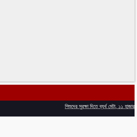
শিশুদের সুরক্ষা দিতে ব্যর্থ মেটা, ১১ হাজার কোটি