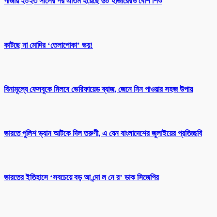
গাজায় ২০২৩ সালের পর এতিম হয়েছে ৬০ হাজারেরও বেশি শিশু
কাটছে না মোদির ‘তেলাপোকা’ ভয়!
বিনামূল্যে ফেসবুকে মিলবে ভেরিফায়েড ব্যাজ, জেনে নিন পাওয়ার সহজ উপায়
ভারতে পুলিশ ভ্যান আটকে দিল তরুণী, এ যেন বাংলাদেশের জুলাইয়ের প্রতিচ্ছবি
ভারতের ইতিহাসে ‘সবচেয়ে বড় আ ন্দো ল নে র’ ডাক সিজেপির