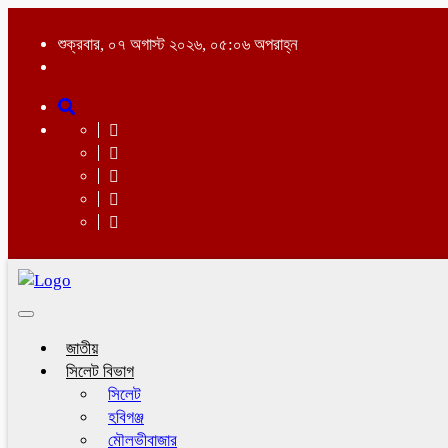
শুক্রবার, ০৭ অগাস্ট ২০২৬, ০৫:০৬ অপরাহ্ন
Toggle
navigation
জাতীয়
সিলেট বিভাগ
সিলেট
হবিগঞ্জ
মৌলভীবাজার