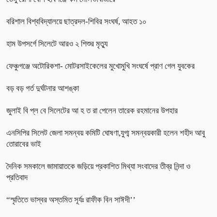
বরিশাল বিশ্ববিদ্যালয়ে ছাত্রদল-শিবির সংঘর্ষ, আহত ১০
হাম উপসর্গে সিলেটে আরও ২ শিশুর মৃত্যু
ফেঞ্চুগঞ্জে অটোরিকশা- মোটরসাইকেলের মুখোমুখি সংঘর্ষে প্রাণ গেল যুবকের
বড় বড় গর্ত দুর্ঘটনার আশঙ্কা
জুলাই বি প্ল বে সিলেটের আ হ ত রা পেলেন তারেক রহমানের উপহার
এনসিপির সিলেট জেলা সমন্বয় কমিটি ঘোষণা,যুগ্ম সমন্বয়কারী হলেন শহীদ আবু
তোরাবের ভাই
দৈনিক সমকালে জামায়াতকে জড়িয়ে প্রকাশিত মিথ্যা সংবাদের তীব্র নিন্দা ও
প্রতিবাদ
“স্মৃতিতে ভাস্বর অস্তমিত সূর্যঃ রাফীক বিন সাঈদী’’