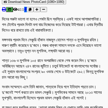
📸 Download News PhotoCard (1080×1080)
411
দিনের শুরুটা ভালো না হলেও শেষটা ছিল স্বস্তির। একই সাথে আশাজাগানিয়া।
গল টেস্টের প্রথম দিনটা বলা যায় নিজেদের করে নিয়েছে টাইগাররা। এবার দ্বিতীয়
দিনেও ধরে রাখতে চায় এই ধারাবাহিকতা।
মঙ্গলবার প্রথম দিনে সেঞ্চুরি হাঁকান নাজমুল হোসেন শান্ত ও মুশফিকুর রহিম।
দারুণ ব্যাটিং করেছেন দু’জনে। শুরুর ধাক্কা সামলে দলকে এনে দিয়েছেন ভালো
অবস্থানে। তবুও তৃপ্ত নন মুশফিক, লক্ষ্যটা আরো বড়।
শান্ত ১৩৬ ও মুশফিক ১০৫ রানে অপরাজিত থেকে শেষ করেন দিন। দু’জনে
অবিচ্ছিন্ন আছেন ২৪৭ রানের জুটিতে। চতুর্থ উইকেটে যা বাংলাদেশের সর্বোচ্চ।
এই সুবাদে বাংলাদেশের সংগ্রহ ৯০ ওভার শেষে ৩ উইকেটে ২৯২। কিন্তু মুশফিক
চান আরো বড় কিছু।
সংবাদ সম্মেলনে এসে তিনি জানান, শান্তকে নিয়ে গলে ইতিহাস গড়তে চান।
দু’জনেই স্পর্শ করতে চান ডাবল সেঞ্চুরি। মুশফিকের সামনে আছে ২০১৩ সালের
সুখস্মৃতি, বাংলাদেশী হিসেবে প্রথম ডাবল সেঞ্চুরি হাঁকান এই গলেই।
যা স্মরণ করে মুশফিক বলেন, ‘ভালো লাগার বিষয় যে যেখানে আমি শেষ করেছিলাম,