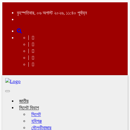
বৃহস্পতিবার, ০৬ অগাস্ট ২০২৬, ১১:৪০ পূর্বাহ্ন
Toggle
navigation
জাতীয়
সিলেট বিভাগ
সিলেট
হবিগঞ্জ
মৌলভীবাজার