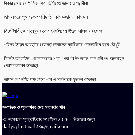
টাকার জোর বেশি বিএনপির, ডিগ্রিতে জামায়াত প্রার্থীরা
জামালগঞ্জে পূজামণ্ডপ পরিদর্শনে কামরুজ্জামান কামরুল
সিলেটবাসীকে মাহবুবুর রহমান তাসলিমের ঈদুল আজহার শুভেচ্ছা
পবিত্র ঈদুল আযহা‘র শুভেচ্ছা জানালেন ব্যারিস্টার মোস্তাকিম রাজা চৌধুরী
সিলেট অনলাইন প্রেসক্লাবের ১ যুগে পদার্পণ উপলক্ষে কোম্পানীগঞ্জ অনলাইন
প্রেসক্লাবের শুভেচ্ছা
জাপান বিএনপির পক্ষ থেকে এম এ মালিককে ফুলেল শুভেচ্ছা
সম্পাদক ও প্রকাশকঃ মোঃ সারওয়ার খান
© সর্বস্বত্ব স্বত্বাধিকার সংরক্ষিত 2026। নিউজের জন্য:
dailysylhetmail28@gmail.com