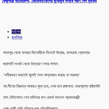
ফেঞ্চুগঞ্জে অটোরিকশা- মোটরসাইকেলের মুখোমুখি সংঘর্ষে প্রাণ গেল যুবকের
সর্বশেষ
জনপ্রিয়
মাধবপুর থেকে অপহৃত কিশোরীকে সিলেটে উদ্ধার, অপহরক গ্রেফতার
জ্বালানি সংকট থেকে উত্তরণে সময় লাগবে
‘দলীয়করণ করতেই জুলাই সনদ বাস্তবায়ন করছে না সরকার’
আ.লীগের বিরুদ্ধে আবারও যুদ্ধ হবে, দেখা হবে রাজপথে: ভারপ্রাপ্ত রাষ্ট্রপতি
লাল টেলিফোনে শেখ হাসিনার কল রেকর্ড শুনলেন প্রধানমন্ত্রী
ডেঙ্গু রোগী বেশি হবিগঞ্জে কম মৌলভীবাজারে