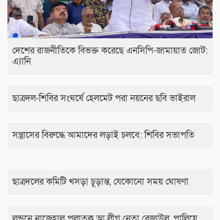
দেশের রাজনীতিকে বিভক্ত করেছে এনসিপি-জামায়াত জোট:
এ্যানি
ছাত্রদল-শিবির সংঘর্ষে হেলমেট পরা নয়নের ছবি ভাইরাল
সন্ত্রাসের বিরুদ্ধে আমাদের লড়াই চলবে: শিবির সভাপতি
ছাত্রদলের কমিটি খসড়া চূড়ান্ত, যেকোনো সময় ঘোষণা
লন্ডনে নাজেহাল পলাতক আ.লীগ নেতা রেজাউল, পালিয়ে