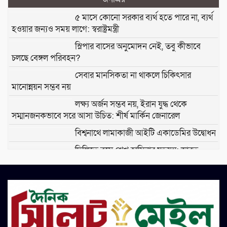
৫ মাসে কোনো সরকার ব্যর্থ হতে পারে না, ব্যর্থ
হওয়ার জন্যও সময় লাগে: স্বরাষ্ট্রমন্ত্রী
স্লিপার বাসের অনুমোদন নেই, তবু কীভাবে
চলছে বেঙ্গল পরিবহন?
সেবার মানসিকতা না থাকলে চিকিৎসার
মানোন্নয়ন সম্ভব নয়
লক্ষ্য অর্জন সম্ভব নয়, ইরান যুদ্ধ থেকে
সম্মানজনকভাবে সরে আসা উচিত: শীর্ষ মার্কিন জেনারেল
বিশ্বনাথে লামাকাজী আইটি একাডেমির উদ্বোধন
দিল্লিতে বসে শেখ হাসিনার ষড়যন্ত্র: ভারত
সরকারের অবস্থানের কঠোর সমালোচনা জামায়াতের
দুর্ঘটনায় আহতদের দেখতে ওসমানী
হাসপাতালে মহানগর জামায়াত নেতৃবৃন্দ
সাকিবের দেশে ফিরে খেলার কোনো সুযোগ