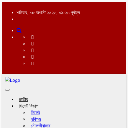
শনিবার, ০৮ অগাস্ট ২০২৬, ০৯:২৬ পূর্বাহ্ন
Toggle
navigation
জাতীয়
সিলেট বিভাগ
সিলেট
হবিগঞ্জ
মৌলভীবাজার