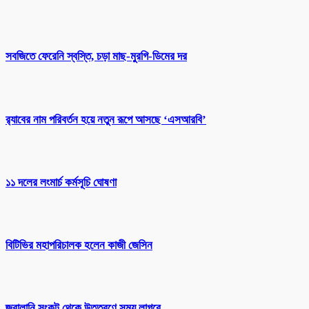
সবজিতে ফেরেনি স্বস্তি, চড়া মাছ-মুরগি-ডিমের দর
র‌্যাবের নাম পরিবর্তন হয়ে নতুন রূপে আসছে ‘এসআরবি’
১১ দলের লংমার্চ কর্মসূচি ঘোষণা
বিটিভির মহাপরিচালক হলেন কাজী জেসিন
জ্বালানি সংকট থেকে উত্তরণে সময় লাগবে