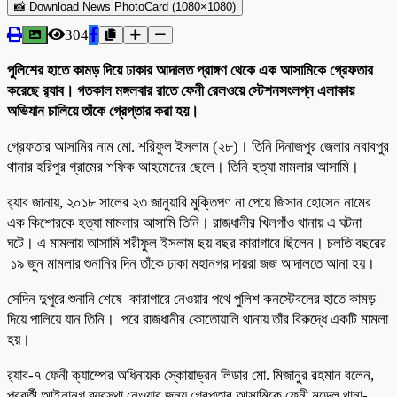
📸 Download News PhotoCard (1080×1080)
304
পুলিশের হাতে কামড় দিয়ে ঢাকার আদালত প্রাঙ্গণ থেকে এক আসামিকে গ্রেফতার
করেছে র‌্যাব। গতকাল মঙ্গলবার রাতে ফেনী রেলওয়ে স্টেশনসংলগ্ন এলাকায়
অভিযান চালিয়ে তাঁকে গ্রেপ্তার করা হয়।
গ্রেফতার আসামির নাম মো. শরিফুল ইসলাম (২৮)। তিনি দিনাজপুর জেলার নবাবপুর
থানার হরিপুর গ্রামের শফিক আহমেদের ছেলে। তিনি হত্যা মামলার আসামি।
র‍্যাব জানায়, ২০১৮ সালের ২৩ জানুয়ারি মুক্তিপণ না পেয়ে জিসান হোসেন নামের
এক কিশোরকে হত্যা মামলার আসামি তিনি। রাজধানীর খিলগাঁও থানায় এ ঘটনা
ঘটে। এ মামলায় আসামি শরীফুল ইসলাম ছয় বছর কারাগারে ছিলেন। চলতি বছরের
১৯ জুন মামলার শুনানির দিন তাঁকে ঢাকা মহানগর দায়রা জজ আদালতে আনা হয়।
সেদিন দুপুরে শুনানি শেষে কারাগারে নেওয়ার পথে পুলিশ কনস্টেবলের হাতে কামড়
দিয়ে পালিয়ে যান তিনি। পরে রাজধানীর কোতোয়ালি থানায় তাঁর বিরুদ্ধে একটি মামলা
হয়।
র‍্যাব-৭ ফেনী ক্যাম্পের অধিনায়ক স্কোয়াড্রন লিডার মো. মিজানুর রহমান বলেন,
পরবর্তী আইনানুগ ব্যবস্থা নেওয়ার জন্য গ্রেপ্তার আসামিকে ফেনী মডেল থানা-