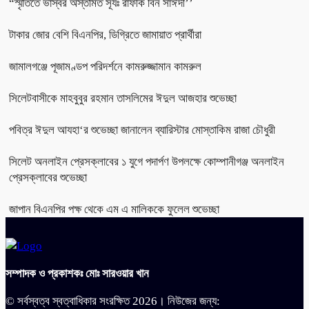
“স্মৃতিতে ভাস্বর অস্তমিত সূর্যঃ রাফীক বিন সাঈদী’’
টাকার জোর বেশি বিএনপির, ডিগ্রিতে জামায়াত প্রার্থীরা
জামালগঞ্জে পূজামণ্ডপ পরিদর্শনে কামরুজ্জামান কামরুল
সিলেটবাসীকে মাহবুবুর রহমান তাসলিমের ঈদুল আজহার শুভেচ্ছা
পবিত্র ঈদুল আযহা‘র শুভেচ্ছা জানালেন ব্যারিস্টার মোস্তাকিম রাজা চৌধুরী
সিলেট অনলাইন প্রেসক্লাবের ১ যুগে পদার্পণ উপলক্ষে কোম্পানীগঞ্জ অনলাইন
প্রেসক্লাবের শুভেচ্ছা
জাপান বিএনপির পক্ষ থেকে এম এ মালিককে ফুলেল শুভেচ্ছা
সম্পাদক ও প্রকাশকঃ মোঃ সারওয়ার খান
© সর্বস্বত্ব স্বত্বাধিকার সংরক্ষিত 2026। নিউজের জন্য: