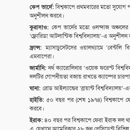
কেপ ভার্দে:
বিশ্বকাপে প্রথমবারের মতো সুযোগ পাওয়
অনুশীলন করবে।
কুরাসাও:
কেপ ভার্দের মতো ওলন্দাজ অঞ্চলের 
‘ফ্লোরিডা আটলান্টিক বিশ্ববিদ্যালয়’-এ অনুশীল
ফ্রান্স:
ম্যাসাচুসেটসের ওয়ালথ্যামে ‘বেন্টলি 
এমবাপেরা।
জার্মানি:
নর্থ ক্যারোলিনার ‘ওয়েক ফরেস্ট বিশ্বব
দলটির গোপনীয়তা বজায় রাখতে ক্যাম্পের চারপা
ঘানা:
রোড আইল্যান্ডের ‘ব্রায়ান্ট বিশ্ববিদ্যালয়
হাইতি:
৫০ বছর পর (শেষ ১৯৭৪) বিশ্বকাপে ফেরা
করবে।
ইরাক:
৪০ বছর পর বিশ্বকাপে ফেরা ইরাক দল থাকবে ও
এ, যেখানে আমেরিকার ২৮ জন প্রেসিডেন্ট বিভিন