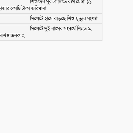
শিশুদের সুরক্ষা দিতে ব্যর্থ মেটা, ১১
হাজার কোটি টাকা জরিমানা
সিলেটে হামে বাড়ছে শিশু মৃত্যুর সংখ্যা
সিলেটে দুই বাসের সংঘর্ষে নিহত ৯,
আশঙ্কাজনক ২
যে কারণে মিসওয়াক করতে বলেছেন
মহানবী (সা.), জানুন ইসলামিক ও
বৈজ্ঞানিক উপকারিতা
২৪ ঘণ্টা ওয়াই-ফাই চালু রাখলে মাসে
বিদ্যুৎ বিল কত আসে? জেনে নিন হিসাব
সাফের আগে আরও দুই প্রবাসী
ফুটবলারকে দলে চায় বাফুফে
উরুগুয়ের নতুন কোচ হলেন ফোরলান
সবজিতে ফেরেনি স্বস্তি, চড়া মাছ-মুরগি-