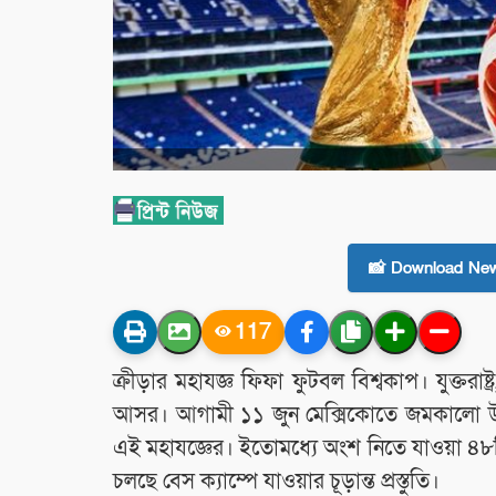
📸 Download New
117
ক্রীড়ার মহাযজ্ঞ ফিফা ফুটবল বিশ্বকাপ। যুক্তরা
আসর। আগামী ১১ জুন মেক্সিকোতে জমকালো উদ্ব
এই মহাযজ্ঞের। ইতোমধ্যে অংশ নিতে যাওয়া ৪৮টি 
চলছে বেস ক্যাম্পে যাওয়ার চূড়ান্ত প্রস্তুতি।