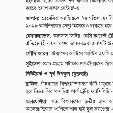
ইংল্যান্ড:
হ্যারি কেনের দল থাকবে মিসৌরির কা
করবে ‘সোপ সকার সেন্টার’-এ।
জাপান:
তেনেসির অ্যান্টিয়কে ‘ন্যাশভিল এসসি
২০২৮ অলিম্পিকের ভেন্যু হিসেবেও ব্যবহার হবে
নেদারল্যান্ডস:
কানসাস সিটির ‘কেসি কারেন্ট ট্
ঐতিহ্যবাহী কমলা রঙের ডাবল-ডেকার বাসটি টেক্
সৌদি আরব:
টেক্সাসের অস্টিনে ‘অস্টিন এফসি 
সুইডেন:
কোচ গ্রাহাম পটারের দল টেক্সাসের ফ্
নিউইয়র্ক ও পূর্ব উপকূল (যুক্তরাষ্ট্র)
ব্রাজিল:
পাঁচবারের বিশ্বচ্যাম্পিয়নরা ঘাঁটি গা
হবে নিউজার্সির ‘কলম্বিয়া পার্ক ট্রেনিং ফ্যাসিলিটি’
ক্রোয়েশিয়া:
গত বিশ্বকাপের তৃতীয় স্থান অধ
আলেক্সান্দ্রিয়ার ‘এপিস্কোপাল হাই স্কুল কমপ্লেক্স