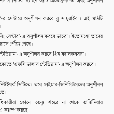
নসাস সিটির ‘দ্য ইন অ্যাট মেডোব্রুক’-এ এবং অনুশীলন
’-র সেন্টারে অনুশীলন করবে ব্লু সামুরাইরা। এই মাঠটি
।
রেনিং সেন্টার’-এ অনুশীলন করবে ডাচরা। ইতোমধ্যে তাদের
সাসে পৌঁছে গেছে।
স্টেডিয়াম’-এ অনুশীলন করবে গ্রিন ফ্যালকনসরা।
রিসকোতে ‘এফসি ডালাস স্টেডিয়াম’-এ অনুশীলন করবে।
ড়ছে নিউইয়র্ক সিটিতে। তবে নেইমার-ভিনিসিউসদের অনুশীলন
-তে।
িকারীরা কোনো ভেন্যু শহরে না থেকে ভার্জিনিয়ার
’-এ ক্যাম্প করছে।