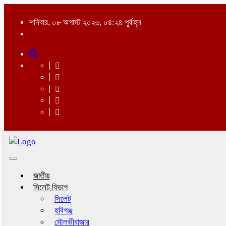
শনিবার, ০৮ অগাস্ট ২০২৬, ০৪:২৪ পূর্বাহ্ন
Toggle
navigation
জাতীয়
সিলেট বিভাগ
সিলেট
হবিগঞ্জ
মৌলভীবাজার