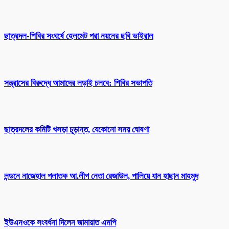
ছাত্রদল-শিবির সংঘর্ষে হেলমেট পরা নয়নের ছবি ভাইরাল
সন্ত্রাসের বিরুদ্ধে আমাদের লড়াই চলবে: শিবির সভাপতি
ছাত্রদলের কমিটি খসড়া চূড়ান্ত, যেকোনো সময় ঘোষণা
লন্ডনে নাজেহাল পলাতক আ.লীগ নেতা রেজাউল, পালিয়ে যান হাছান মাহমুদ
ইউএনওকে সংবর্ধনা দিলেন জামায়াত এমপি