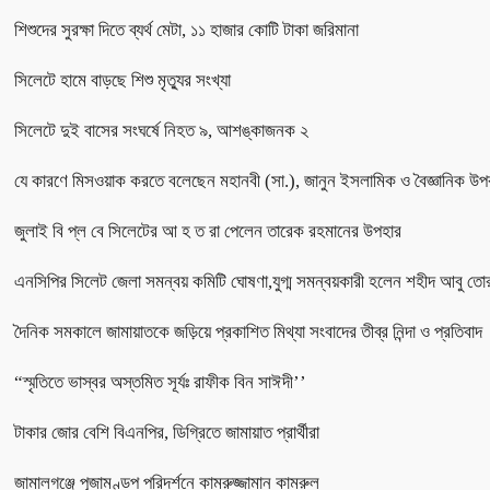
শিশুদের সুরক্ষা দিতে ব্যর্থ মেটা, ১১ হাজার কোটি টাকা জরিমানা
সিলেটে হামে বাড়ছে শিশু মৃত্যুর সংখ্যা
সিলেটে দুই বাসের সংঘর্ষে নিহত ৯, আশঙ্কাজনক ২
যে কারণে মিসওয়াক করতে বলেছেন মহানবী (সা.), জানুন ইসলামিক ও বৈজ্ঞানিক উপ
জুলাই বি প্ল বে সিলেটের আ হ ত রা পেলেন তারেক রহমানের উপহার
এনসিপির সিলেট জেলা সমন্বয় কমিটি ঘোষণা,যুগ্ম সমন্বয়কারী হলেন শহীদ আবু তো
দৈনিক সমকালে জামায়াতকে জড়িয়ে প্রকাশিত মিথ্যা সংবাদের তীব্র নিন্দা ও প্রতিবাদ
“স্মৃতিতে ভাস্বর অস্তমিত সূর্যঃ রাফীক বিন সাঈদী’’
টাকার জোর বেশি বিএনপির, ডিগ্রিতে জামায়াত প্রার্থীরা
জামালগঞ্জে পূজামণ্ডপ পরিদর্শনে কামরুজ্জামান কামরুল