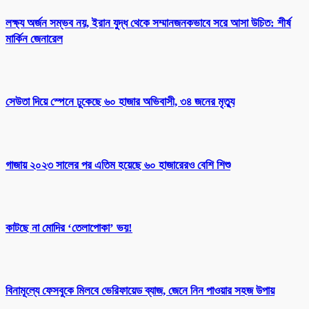
লক্ষ্য অর্জন সম্ভব নয়, ইরান যুদ্ধ থেকে সম্মানজনকভাবে সরে আসা উচিত: শীর্ষ
মার্কিন জেনারেল
সেউতা দিয়ে স্পেনে ঢুকেছে ৬০ হাজার অভিবাসী, ৩৪ জনের মৃত্যু
গাজায় ২০২৩ সালের পর এতিম হয়েছে ৬০ হাজারেরও বেশি শিশু
কাটছে না মোদির ‘তেলাপোকা’ ভয়!
বিনামূল্যে ফেসবুকে মিলবে ভেরিফায়েড ব্যাজ, জেনে নিন পাওয়ার সহজ উপায়