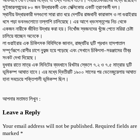
অভিযানে যোগ দেয়ার মধ্যেই এ তথ্য সামনে এলো। সহায়তাকারীদের মধ্যে রয়েছেন
সুইজারল্যান্ডের ৮০ জন উদ্ধারকর্মী এবং মেক্সিকোর একটি ত্রাণকর্মী দল।
স্থানীয় উদ্ধারকারী দলগুলো সারা রাত ধরে দেশটির রাজধানী কারাকাস ও লা গুয়াইরায়
ধসে পড়া ভবনগুলোতে তল্লাশি চালিয়েছে। এর আগে ধ্বংসস্তূপের নিচ থেকে
একজন নারীকে জীবিত উদ্ধার করা হয়। নিখোঁজ স্বজনদের খুঁজে পেতে মরিয়া চেষ্টা
চালিয়ে যাচ্ছেন অনেকে।
লা গুয়াইরার এক চিকিৎসক বিবিসিকে জানান, রাজ্যটির দুটি প্রধান হাসপাতাল
সম্পূর্ণরূপে রোগীর চাপে ন্যুব্জ হয়ে পড়েছে এবং সেখানে চিকিৎসা–সরঞ্জামের তীব্র
সংকট দেখা দিয়েছে।
বুধবার রাতে মাত্র এক মিনিটের ব্যবধানে রিখটার স্কেলে ৭.২ ও ৭.৫ মাত্রার দুটি
ভূমিকম্প আঘাত হানে। এর মধ্যে দ্বিতীয়টি ১৯০০ সালের পর ভেনেজুয়েলায় আঘাত
হানা সবচেয়ে শক্তিশালী ভূমিকম্প ছিল।
আপনার মতামত লিখুন :
Leave a Reply
Your email address will not be published.
Required fields are
marked
*