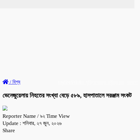
/
বিশ্ব
চলে গেলেন বীর মুক্তিযোদ্ধা রবীন্দ্র চন্দ
ব্রেকিং নিউজ
ভারতে ব্
ভেনেজুয়েলায় নিহতের সংখ্যা বেড়ে ৫৮৯, হাসপাতালে সরঞ্জাম সংকট
Reporter Name
/ ৯২ Time View
Update : শনিবার, ২৭ জুন, ২০২৬
Share