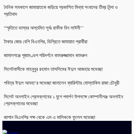
দৈনিক সমকালে জামায়াতকে জড়িয়ে প্রকাশিত মিথ্যা সংবাদের তীব্র নিন্দা ও
প্রতিবাদ
“স্মৃতিতে ভাস্বর অস্তমিত সূর্যঃ রাফীক বিন সাঈদী’’
টাকার জোর বেশি বিএনপির, ডিগ্রিতে জামায়াত প্রার্থীরা
জামালগঞ্জে পূজামণ্ডপ পরিদর্শনে কামরুজ্জামান কামরুল
সিলেটবাসীকে মাহবুবুর রহমান তাসলিমের ঈদুল আজহার শুভেচ্ছা
পবিত্র ঈদুল আযহা‘র শুভেচ্ছা জানালেন ব্যারিস্টার মোস্তাকিম রাজা চৌধুরী
সিলেট অনলাইন প্রেসক্লাবের ১ যুগে পদার্পণ উপলক্ষে কোম্পানীগঞ্জ অনলাইন
প্রেসক্লাবের শুভেচ্ছা
জাপান বিএনপির পক্ষ থেকে এম এ মালিককে ফুলেল শুভেচ্ছা