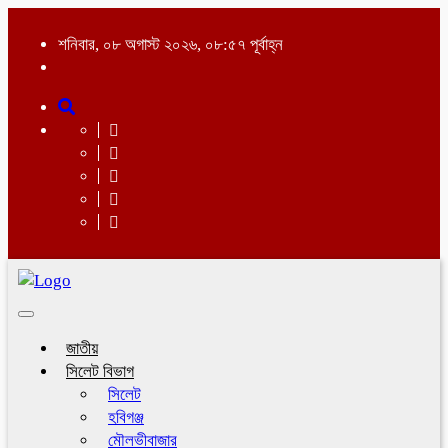
শনিবার, ০৮ অগাস্ট ২০২৬, ০৮:৫৭ পূর্বাহ্ন
Toggle
navigation
জাতীয়
সিলেট বিভাগ
সিলেট
হবিগঞ্জ
মৌলভীবাজার