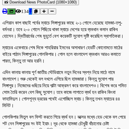
📸 Download News PhotoCard (1080×1080)
134
এশিয়ান কাপ বাছাই পর্বের ম্যাচে সিঙ্গাপুরের কাছে ২-১ গোলে হেরেছে হামজা-তপু-
বর্মনরা। তবে ২-০ গোলে পিছিয়ে থাকা ম্যাচে দেশের হয়ে ব্যবধান কমান রাকিব
হোসেন। দ্বিতীয়ার্ধের শেষ মুহূর্তে বেশ কয়েকটি সুযোগ সৃষ্টি করেছিল স্বাগতিকরা।
ম্যাচের একেবারে শেষ দিকে শাহরিয়ার ইমনের অসাধারণ হেডটি কোনোমতে মাঠের
বাইরে পাঠান সিঙ্গাপুরের গোলকিপার। গোল হলে বাংলাদেশ ব্যবধান আরও কমাতে
পারত, কিন্তু তা আর হয়নি।
এদিন কানায় কানায় পূর্ণ জাতীয় স্টেডিয়ামে নতুন দিনের স্বপ্ন নিয়ে মাঠে নামে
বাংলাদেশ। শুরু থেকেই বল দখলে এগিয়ে ছিল হামজারা। কিন্তু সুযোগ পায়
সিঙ্গাপুর। নিজেদের গুছিয়ে নিয়ে পাল্টা আক্রমণ করে বাংলাদেশও। বিশেষ করে শমিত
সোম তৈরি করেন বেশ কিছু সুযোগ। তবে কাজে লাগাতে ব্যর্থ হন রাকিব কিংবা
ফাহামিদুল। গোলশূন্য ড্রয়ের পথেই এগোচ্ছিল ম্যাচ। কিন্তু তখন ম্যাচের ৪৪
মিনিট।
গোলকিপার মিতুল বল ফিস্ট করতে গিয়ে ব্যর্থ হন। বক্সের মধ্যে হেড থেকে বল পেয়ে
শট নেন সিঙ্গাপুরের সং উই ইয়াং। দূর থেকে হামজা চৌধুরী বাঁচানোর চেষ্টা