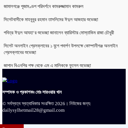
জামালগঞ্জে পূজামণ্ডপ পরিদর্শনে কামরুজ্জামান কামরুল
সিলেটবাসীকে মাহবুবুর রহমান তাসলিমের ঈদুল আজহার শুভেচ্ছা
পবিত্র ঈদুল আযহা‘র শুভেচ্ছা জানালেন ব্যারিস্টার মোস্তাকিম রাজা চৌধুরী
সিলেট অনলাইন প্রেসক্লাবের ১ যুগে পদার্পণ উপলক্ষে কোম্পানীগঞ্জ অনলাইন
প্রেসক্লাবের শুভেচ্ছা
জাপান বিএনপির পক্ষ থেকে এম এ মালিককে ফুলেল শুভেচ্ছা
সম্পাদক ও প্রকাশকঃ মোঃ সারওয়ার খান
© সর্বস্বত্ব স্বত্বাধিকার সংরক্ষিত 2026। নিউজের জন্য:
dailysylhetmail28@gmail.com