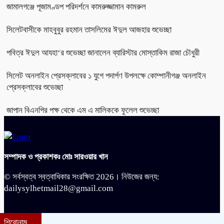
জামালগঞ্জে পূজামণ্ডপ পরিদর্শনে কামরুজ্জামান কামরুল
সিলেটবাসীকে মাহবুবুর রহমান তাসলিমের ঈদুল আজহার শুভেচ্ছা
পবিত্র ঈদুল আযহা‘র শুভেচ্ছা জানালেন ব্যারিস্টার মোস্তাকিম রাজা চৌধুরী
সিলেট অনলাইন প্রেসক্লাবের ১ যুগে পদার্পণ উপলক্ষে কোম্পানীগঞ্জ অনলাইন
প্রেসক্লাবের শুভেচ্ছা
জাপান বিএনপির পক্ষ থেকে এম এ মালিককে ফুলেল শুভেচ্ছা
সম্পাদক ও প্রকাশকঃ মোঃ সারওয়ার খান
© সর্বস্বত্ব স্বত্বাধিকার সংরক্ষিত 2026। নিউজের জন্য:
dailysylhetmail28@gmail.com
শিরোনাম
bdit.com.bd