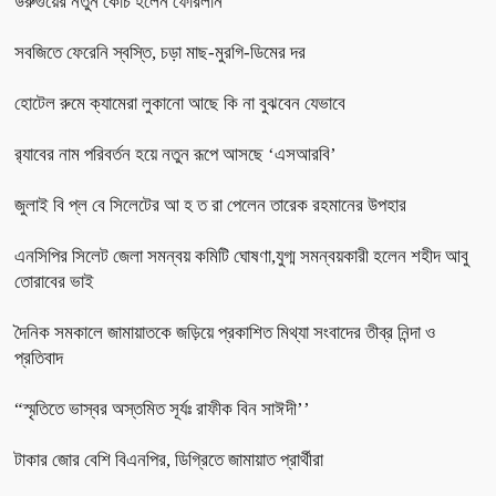
উরুগুয়ের নতুন কোচ হলেন ফোরলান
সবজিতে ফেরেনি স্বস্তি, চড়া মাছ-মুরগি-ডিমের দর
হোটেল রুমে ক্যামেরা লুকানো আছে কি না বুঝবেন যেভাবে
র‌্যাবের নাম পরিবর্তন হয়ে নতুন রূপে আসছে ‘এসআরবি’
জুলাই বি প্ল বে সিলেটের আ হ ত রা পেলেন তারেক রহমানের উপহার
এনসিপির সিলেট জেলা সমন্বয় কমিটি ঘোষণা,যুগ্ম সমন্বয়কারী হলেন শহীদ আবু
তোরাবের ভাই
দৈনিক সমকালে জামায়াতকে জড়িয়ে প্রকাশিত মিথ্যা সংবাদের তীব্র নিন্দা ও
প্রতিবাদ
“স্মৃতিতে ভাস্বর অস্তমিত সূর্যঃ রাফীক বিন সাঈদী’’
টাকার জোর বেশি বিএনপির, ডিগ্রিতে জামায়াত প্রার্থীরা