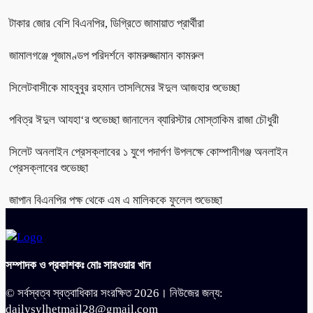
টাকার জোর বেশি বিএনপির, ডিগ্রিতে জামায়াত প্রার্থীরা
জামালগঞ্জে পূজামণ্ডপ পরিদর্শনে কামরুজ্জামান কামরুল
সিলেটবাসীকে মাহবুবুর রহমান তাসলিমের ঈদুল আজহার শুভেচ্ছা
পবিত্র ঈদুল আযহা‘র শুভেচ্ছা জানালেন ব্যারিস্টার মোস্তাকিম রাজা চৌধুরী
সিলেট অনলাইন প্রেসক্লাবের ১ যুগে পদার্পণ উপলক্ষে কোম্পানীগঞ্জ অনলাইন
প্রেসক্লাবের শুভেচ্ছা
জাপান বিএনপির পক্ষ থেকে এম এ মালিককে ফুলেল শুভেচ্ছা
সম্পাদক ও প্রকাশকঃ মোঃ সারওয়ার খান
© সর্বস্বত্ব স্বত্বাধিকার সংরক্ষিত 2026। নিউজের জন্য:
dailysylhetmail28@gmail.com