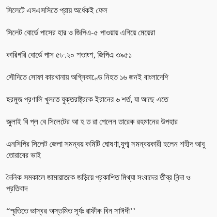
সিলেটে এসএসসিতে প্রায় অর্ধেকই ফেল
সিলেট বোর্ডে পাসের হার ও জিপিএ-৫ পাওয়ায় এগিয়ে মেয়েরা
কারিগরি বোর্ডে পাস ৫৮.২০ শতাংশ, জিপিএ ৩৯৫১
সৌদিতে সোফা কারখানায় অগ্নিকাণ্ডে নিহত ১৬ জনই বাংলাদেশি
হরমুজ প্রণালি খুলতে যুক্তরাষ্ট্রকে ইরানের ৬ শর্ত, যা আছে এতে
জুলাই বি প্ল বে সিলেটের আ হ ত রা পেলেন তারেক রহমানের উপহার
এনসিপির সিলেট জেলা সমন্বয় কমিটি ঘোষণা,যুগ্ম সমন্বয়কারী হলেন শহীদ আবু
তোরাবের ভাই
দৈনিক সমকালে জামায়াতকে জড়িয়ে প্রকাশিত মিথ্যা সংবাদের তীব্র নিন্দা ও
প্রতিবাদ
“স্মৃতিতে ভাস্বর অস্তমিত সূর্যঃ রাফীক বিন সাঈদী’’