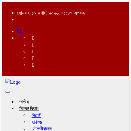
সোমবার, ১০ অগাস্ট ২০২৬, ০৫:৪৭ অপরাহ্ন
Toggle
navigation
জাতীয়
সিলেট বিভাগ
সিলেট
হবিগঞ্জ
মৌলভীবাজার