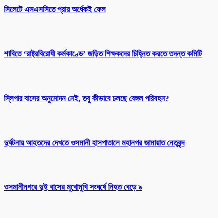
সিলেটে এসএসসিতে প্রায় অর্ধেকই ফেল
শাবিতে ‘রাষ্ট্রবিরোধী কর্মকাণ্ডে’ জড়িত শিক্ষকদের চিহ্নিত করতে তদন্ত কমিটি
স্লিপার বাসের অনুমোদন নেই, তবু কীভাবে চলছে বেঙ্গল পরিবহন?
দুর্ঘটনায় আহতদের দেখতে ওসমানী হাসপাতালে মহানগর জামায়াত নেতৃবৃন্দ
ওসমানীনগরে দুই বাসের মুখোমুখি সংঘর্ষে নিহত বেড়ে ৯