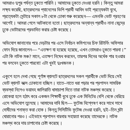
আমরাও দুপুর পর্যন্ত ঢুকতে পারিনি। আমাদের ঢুকতে দেওয়া হয়নি। কিন্তু আমরা
লক্ষ্য করেছি, ছাত্রদলের প্যানেলের ভিপি প্রার্থী আবিদ ভাই প্রত্যেকটা বুথে,
প্রত্যেকটা সেন্টারে সকাল ৮টা থেকে ঢোকা শুরু করেছেন— এমনকি ভোট গ্রহণের
আগেই। আমরা গেলে আটকানো হতো। ছাত্রদলের অন্যান্য প্রার্থীও নানা কেন্দ্রে
ঢুকে ভোটারদের প্রভাবিত করার চেষ্টা করেছে।
অভিযোগ জানানোর পরে দেড়টার পর এসে নির্বাচন কমিশনের চিফ রিটার্নিং অফিসার
ফোন দিয়ে জানালেন— “এতক্ষণ যা হয়েছে হয়েছে, এখন তোমরাও ঢুকতে পারবা।”
এটা কি নাটক মঞ্চ? মানে, এতক্ষণ নিষেধ করবেন, তারপর দিনের অর্ধেক পার হওয়ার
পর বলবেন ঢুকতে পারবো! এটা খুবই দুঃখজনক।
একুশে হলে দেখা গেছে পূর্ণাঙ্গ ব্যালটে ছাত্রদলের সকল প্রার্থীকে ভোট দিয়ে সেই
ভোট ব্যালট বক্সে ঢোকানো হচ্ছিল। হাতে–নাতে ধরা পড়ার পর প্রশাসন সাময়িক
ব্যবস্থা নিলেও ভয়াবহ জালিয়াতি ধামাচাপা দিতে তারা নাটক মঞ্চস্থ করেছে।
রোকেয়া হলে হঠাৎ করে একজন শিক্ষার্থী বুথে ঢুকে এক মিনিটের বেশি থেকে বেরিয়ে
এসে অভিযোগ তুলেছে। আমাদের দাবি ছিল— ফুটেজ বিশ্লেষণ করে সাথে সাথে
দোষীদের শনাক্ত করা হোক। কিন্তু সিসিটিভি ফুটেজ দেওয়া হয়নি, দুই–তিন ঘন্টা
ঘোরানোর পরও। এইভাবে প্রশাসন বারবার সহায়তা করেছে তাদেরকে। নাটক
মঞ্চস্থ করে দায় চাপানোর চেষ্টা করেছে।