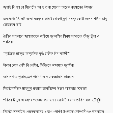
জুলাই বি প্ল বে সিলেটের আ হ ত রা পেলেন তারেক রহমানের উপহার
এনসিপির সিলেট জেলা সমন্বয় কমিটি ঘোষণা,যুগ্ম সমন্বয়কারী হলেন শহীদ আবু
তোরাবের ভাই
দৈনিক সমকালে জামায়াতকে জড়িয়ে প্রকাশিত মিথ্যা সংবাদের তীব্র নিন্দা ও
প্রতিবাদ
“স্মৃতিতে ভাস্বর অস্তমিত সূর্যঃ রাফীক বিন সাঈদী’’
টাকার জোর বেশি বিএনপির, ডিগ্রিতে জামায়াত প্রার্থীরা
জামালগঞ্জে পূজামণ্ডপ পরিদর্শনে কামরুজ্জামান কামরুল
সিলেটবাসীকে মাহবুবুর রহমান তাসলিমের ঈদুল আজহার শুভেচ্ছা
পবিত্র ঈদুল আযহা‘র শুভেচ্ছা জানালেন ব্যারিস্টার মোস্তাকিম রাজা চৌধুরী
সিলেট অনলাইন প্রেসক্লাবের ১ যুগে পদার্পণ উপলক্ষে কোম্পানীগঞ্জ অনলাইন