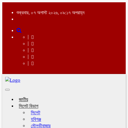
শুক্রবার, ০৭ অগাস্ট ২০২৬, ০৯:১৭ অপরাহ্ন
Toggle
navigation
জাতীয়
সিলেট বিভাগ
সিলেট
হবিগঞ্জ
মৌলভীবাজার