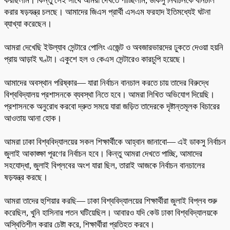
করছিলাম। কিন্তু সেই সাথে আমরা দেখতে পাচ্ছিলাম, ডাকসু নির্বাচনকে বানচাল
করার ষড়যন্ত্র চলছে। আমাদের জিএস প্রার্থী এসএম ফরহাদ ইতিমধ্যেই ঘটনা
ব্যাখ্যা করেছেন।
আমরা দেখেছি ইউল্যাব সেন্টারে পোলিং এজেন্ট ও অবজারভারদের ঢুকতে দেওয়া হয়নি
প্রায় আড়াই ঘণ্টা। একুশে হল ও কেএস সেন্টারেও কারচুপি হয়েছে।
আমাদের অবস্থান পরিষ্কার— যারা নির্বাচন বানচাল করতে চায় তাদের বিরুদ্ধে
বিশ্ববিদ্যালয় প্রশাসনকে ব্যবস্থা নিতে হবে। আমরা লিখিত অভিযোগ দিয়েছি।
প্রশাসনকে অনুরোধ করবো দ্রুত সময়ে যারা জড়িত তাদেরকে দৃষ্টান্তমূলক বিচারের
আওতায় আনা হোক।
আমরা ঢাকা বিশ্ববিদ্যালয়ের সকল শিক্ষার্থীকে আহ্বান জানাবো— এই ডাকসু নির্বাচন
জুলাই আকাঙ্ক্ষা পূরণের নির্বাচন হবে। কিন্তু আমরা দেখতে পাচ্ছি, আমাদের
সহযোদ্ধা, জুলাই বিপ্লবের অংশ যারা ছিল, তারাই আজকে নির্বাচন বানচালের
ষড়যন্ত্র করছে।
আমরা তাদের হুশিয়ার করছি— ঢাকা বিশ্ববিদ্যালয়ের শিক্ষার্থীরা জুলাই বিপ্লব শুরু
করেছিল, খুনি হাসিনার পতন ঘটিয়েছিল। আবারও যদি কেউ ঢাকা বিশ্ববিদ্যালয়কে
অস্থিতিশীল করার চেষ্টা করে, শিক্ষার্থীরা প্রতিহত করবে।