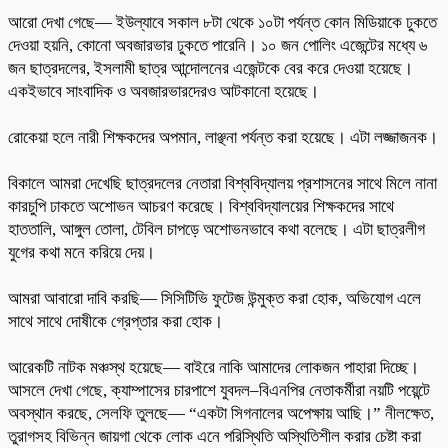
আরো দেখা গেছে— ইউল্যাবে সকাল ৮টা থেকে ১০টা পর্যন্ত কোন মিডিয়াকে ঢুকতে
দেওয়া হয়নি, কোনো অবজারভার ঢুকতে পারেনি। ১০ জন পোলিং এজেন্টের মধ্যে ৬
জন ছাত্রদলের, ইসলামী ছাত্র আন্দোলনের এজেন্টকে বের করে দেওয়া হয়েছে।
একইভাবে সাংবাদিক ও অবজারভারদেরও আটকানো হয়েছে।
রোকেয়া হলে নারী শিক্ষকদের অপমান, লাঞ্ছনা পর্যন্ত করা হয়েছে। এটা লজ্জাজনক।
বিকালে আমরা দেখেছি ছাত্রদলের নেতারা বিশ্ববিদ্যালয় প্রশাসনের সাথে মিলে নানা
কারচুপি ঢাকতে অশোভন আচরণ করেছে। বিশ্ববিদ্যালয়ের শিক্ষকদের সাথে
হাততালি, আঙ্গুল তোলা, টেবিল চাপড়ে অশোভনভাবে কথা বলেছে। এটা ছাত্রলীগ
যুগের কথা মনে করিয়ে দেয়।
আমরা আবারো দাবি করছি— সিসিটিভি ফুটেজ উন্মুক্ত করা হোক, অভিযোগ এলে
সাথে সাথে দোষীকে গ্রেপ্তার করা হোক।
আরেকটি নাটক মঞ্চস্থ হয়েছে— বাইরে নাকি আমাদের লোকজন পাহারা দিচ্ছে।
আসলে দেখা গেছে, ক্যাম্পাসের চারপাশে যুবদল–বিএনপির নেতাকর্মীরা নয়টি পয়েন্টে
অবস্থান করছে, সেলফি তুলছে— “একটা সিগনালের অপেক্ষায় আছি।” নীলক্ষেত,
তুরাগসহ বিভিন্ন জায়গা থেকে লোক এনে পরিস্থিতি অস্থিতিশীল করার চেষ্টা করা