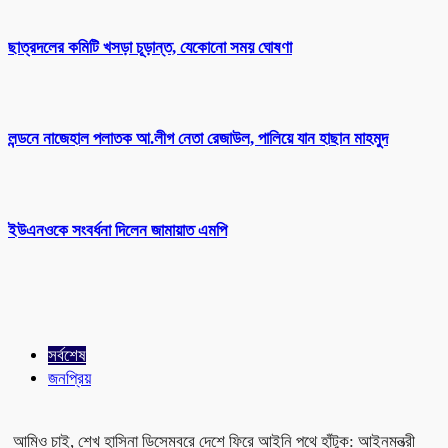
ছাত্রদলের কমিটি খসড়া চূড়ান্ত, যেকোনো সময় ঘোষণা
লন্ডনে নাজেহাল পলাতক আ.লীগ নেতা রেজাউল, পালিয়ে যান হাছান মাহমুদ
ইউএনওকে সংবর্ধনা দিলেন জামায়াত এমপি
সর্বশেষ
জনপ্রিয়
আমিও চাই, শেখ হাসিনা ডিসেম্বরে দেশে ফিরে আইনি পথে হাঁটুক: আইনমন্ত্রী