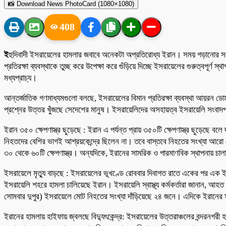
📸 Download News PhotoCard (1080×1080)
408
ই
হুদিবাদী ইসরায়েলের হামলার জবাবে অনেকটা অপ্রতিরোধ্য ইরান। সময় গড়ানোর সঙ্গে সঙ
প্রতিরক্ষা ব্যবস্থাকে তুচ্ছ করে উপেক্ষা করে গুঁড়িয়ে দিচ্ছে ইসরায়েলের গুরুত্বপূ
মধ্যপ্রাচ্য।
আন্তর্জাতিক গণমাধ্যমগুলো বলছে, ইসরায়েলের বিমান প্রতিরক্ষা ব্যবস্থা আয়রন ডো
প্রশ্নের উত্তর খুঁজছে সেদেশের মানুষ। ইসরায়েলিদের অসহায়ত্ব ইসরায়েলি সংবাদ
ইরান ৩৫০ ক্ষেপণাস্ত্র ছুড়েছে : ইরান এ পর্যন্ত প্রায় ৩৫০টি ক্ষেপণাস্ত্র ছুড়েছে
নিহতদের বেশির ভাগই আশ্রয়কেন্দ্রে ছিলেন না। তবে বাস্তবে নিহতের সংখ্যা আরো
৩০ থেকে ৬০টি ক্ষেপণাস্ত্র। অন্যদিকে, ইরানের সামরিক ও পারমাণবিক স্থাপনায় 
ইসরায়েলে মৃত্যু বাড়ছে : ইসরায়েলের ভূখণ্ডে রোববার দিবাগত রাতে একের পর এক ইর
ইসরায়েলি শহরে হামলা চালিয়েছে ইরান। ইসরায়েলি স্বাস্থ্য কর্মকর্তারা জানান, আহত
সোমবার দুপুর) ইসরায়েলে মোট নিহতের সংখ্যা দাঁড়িয়েছে ২৪ জনে। এদিকে ইরানের স
ইরানের হামলায় হাইফায় জ্বলছে বিদ্যুৎকেন্দ্র: ইসরায়েলের উত্তরাঞ্চলের বন্দরন