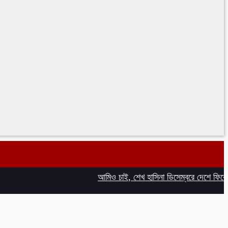
আমিও চাই, শেখ হাসিনা ডিসেম্বরে দেশে ফিরে আইনি প