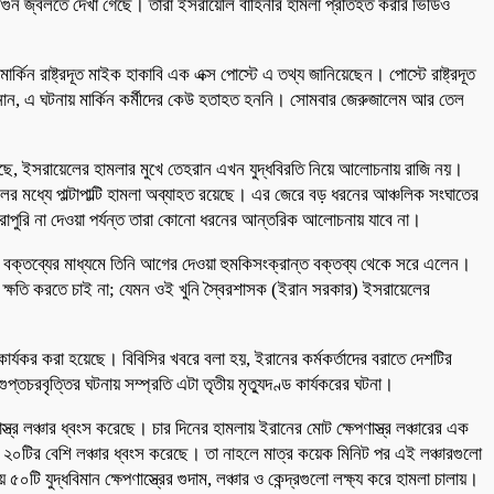
তে আগুন জ্বলতে দেখা গেছে। তারা ইসরায়েলি বাহিনীর হামলা প্রতিহত করার ভিডিও
মার্কিন রাষ্ট্রদূত মাইক হাকাবি এক এক্স পোস্টে এ তথ্য জানিয়েছেন। পোস্টে রাষ্ট্রদূত
 জানান, এ ঘটনায় মার্কিন কর্মীদের কেউ হতাহত হননি। সোমবার জেরুজালেম আর তেল
েছে, ইসরায়েলের হামলার মুখে তেহরান এখন যুদ্ধবিরতি নিয়ে আলোচনায় রাজি নয়।
লের মধ্যে পাল্টাপাল্টি হামলা অব্যাহত রয়েছে। এর জেরে বড় ধরনের আঞ্চলিক সংঘাতের
পুরোপুরি না দেওয়া পর্যন্ত তারা কোনো ধরনের আন্তরিক আলোচনায় যাবে না।
 এই বক্তব্যের মাধ্যমে তিনি আগের দেওয়া হুমকিসংক্রান্ত বক্তব্য থেকে সরে এলেন।
ে ক্ষতি করতে চাই না; যেমন ওই খুনি স্বৈরশাসক (ইরান সরকার) ইসরায়েলের
 কার্যকর করা হয়েছে। বিবিসির খবরে বলা হয়, ইরানের কর্মকর্তাদের বরাতে দেশটির
্তচরবৃত্তির ঘটনায় সম্প্রতি এটা তৃতীয় মৃত্যুদণ্ড কার্যকরের ঘটনা।
ত্র লঞ্চার ধ্বংস করেছে। চার দিনের হামলায় ইরানের মোট ক্ষেপণাস্ত্র লঞ্চারের এক
 ২০টির বেশি লঞ্চার ধ্বংস করেছে। তা নাহলে মাত্র কয়েক মিনিট পর এই লঞ্চারগুলো
 যুদ্ধবিমান ক্ষেপণাস্ত্রের গুদাম, লঞ্চার ও কেন্দ্রগুলো লক্ষ্য করে হামলা চালায়।