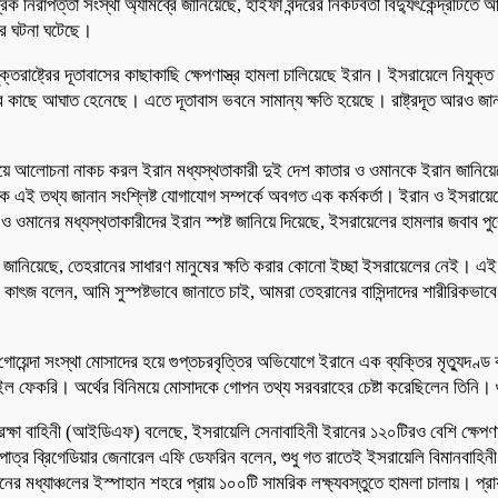
 নিরাপত্তা সংস্থা অ্যামব্রে জানিয়েছে, হাইফা বন্দরের নিকটবর্তী বিদ্যুৎকেন্দ্রটি
নার ঘটনা ঘটেছে।
ক্তরাষ্ট্রের দূতাবাসের কাছাকাছি ক্ষেপণাস্ত্র হামলা চালিয়েছে ইরান। ইসরায়েলে নিযুক্ত 
 ভবনের কাছে আঘাত হেনেছে। এতে দূতাবাস ভবনে সামান্য ক্ষতি হয়েছে। রাষ্ট্রদূত আরও
নিয়ে আলোচনা নাকচ করল ইরান মধ্যস্থতাকারী দুই দেশ কাতার ও ওমানকে ইরান জানিয়
র্সকে এই তথ্য জানান সংশ্লিষ্ট যোগাযোগ সম্পর্কে অবগত এক কর্মকর্তা। ইরান ও ইসরায়ে
 ও ওমানের মধ্যস্থতাকারীদের ইরান স্পষ্ট জানিয়ে দিয়েছে, ইসরায়েলের হামলার জবাব 
েল কাৎজ জানিয়েছে, তেহরানের সাধারণ মানুষের ক্ষতি করার কোনো ইচ্ছা ইসরায়েলের নেই।
াৎজ বলেন, আমি সুস্পষ্টভাবে জানাতে চাই, আমরা তেহরানের বাসিন্দাদের শারীরিকভাব
 গোয়েন্দা সংস্থা মোসাদের হয়ে গুপ্তচরবৃত্তির অভিযোগে ইরানে এক ব্যক্তির মৃত্যুদণ্ড
াইল ফেকরি। অর্থের বিনিময়ে মোসাদকে গোপন তথ্য সরবরাহের চেষ্টা করেছিলেন তিনি। গুপ
িরক্ষা বাহিনী (আইডিএফ) বলেছে, ইসরায়েলি সেনাবাহিনী ইরানের ১২০টিরও বেশি ক্ষেপণাস্
ত্র ব্রিগেডিয়ার জেনারেল এফি ডেফরিন বলেন, শুধু গত রাতেই ইসরায়েলি বিমানবাহিনী
ধ্যাঞ্চলের ইস্পাহান শহরে প্রায় ১০০টি সামরিক লক্ষ্যবস্তুতে হামলা চালায়। প্রায় ৫০টি