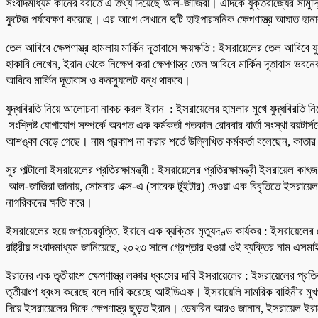
সংবাদমাধ্যম কানের বরাতে এ তথ্য দিয়েছে আল-জাজিরা। এদিকে যুক্তরাজ্যের সামুদ্রিক
ফুটেজ পর্যবেক্ষণ করেছে। এর আগে সেখানে দুটি হাইপারসনিক ক্ষেপণাস্ত্র আঘাত হা
তেল আবিবে ক্ষেপণাস্ত্র হামলায় মার্কিন দূতাবাসে ক্ষয়ক্ষতি : ইসরায়েলের তেল আবিবে যু
হাকাবি লেখেন, ইরান থেকে নিক্ষেপ করা ক্ষেপণাস্ত্র তেল আবিবে মার্কিন দূতাবাস
আবিবে মার্কিন দূতাবাস ও কনস্যুলেট বন্ধ থাকবে।
যুদ্ধবিরতি নিয়ে আলোচনা নাকচ করল ইরান : ইসরায়েলের হামলার মুখে যুদ্ধবিরতি 
সংশ্লিষ্ট যোগাযোগ সম্পর্কে অবগত এক কর্মকর্তা গতকাল রোববার বার্তা সংস্থা রয়টা
আশঙ্কা বেড়ে গেছে। নাম প্রকাশ না করার শর্তে উল্লিখিত কর্মকর্তা বলেছেন, কাতার
সুর পাল্টালো ইসরায়েলের প্রতিরক্ষামন্ত্রী : ইসরায়েলের প্রতিরক্ষামন্ত্রী ইসরায়
আল-জাজিরা জানায়, সোমবার এক্স-এ (সাবেক টুইটার) দেওয়া এক বিবৃতিতে ইসরায়েল ক
নাগরিকদের ক্ষতি করে।
ইসরায়েলের হয়ে গুপ্তচরবৃত্তি, ইরানে এক ব্যক্তির মৃত্যুদণ্ড কার্যকর : ইসরায়েলের
রাষ্ট্রীয় সংবাদমাধ্যম জানিয়েছে, ২০২৩ সালে গ্রেপ্তার হওয়া ওই ব্যক্তির নাম এসম
ইরানের এক তৃতীয়াংশ ক্ষেপণাস্ত্র লঞ্চার ধ্বংসের দাবি ইসরায়েলের : ইসরায়েলের প্রত
তৃতীয়াংশ ধ্বংস করেছে বলে দাবি করেছে আইডিএফ। ইসরায়েলি সামরিক বাহিনীর মুখপা
দিয়ে ইসরায়েলের দিকে ক্ষেপণাস্ত্র ছুড়ত ইরান। ডেফরিন আরও জানান, ইসরায়েল ইরানের ম