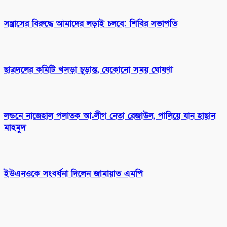
সন্ত্রাসের বিরুদ্ধে আমাদের লড়াই চলবে: শিবির সভাপতি
ছাত্রদলের কমিটি খসড়া চূড়ান্ত, যেকোনো সময় ঘোষণা
লন্ডনে নাজেহাল পলাতক আ.লীগ নেতা রেজাউল, পালিয়ে যান হাছান
মাহমুদ
ইউএনওকে সংবর্ধনা দিলেন জামায়াত এমপি