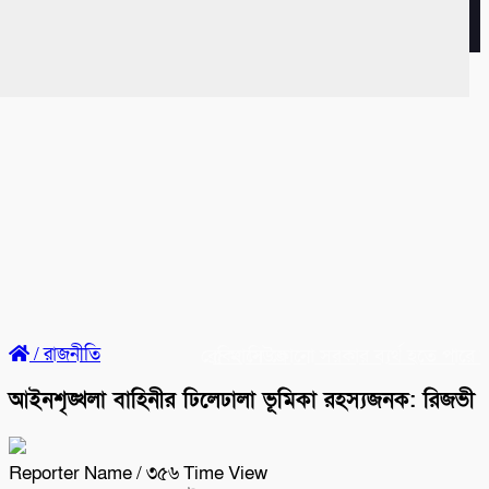
/
রাজনীতি
৫ মাসে কোনো সরকার ব্যর্থ হতে পারে না, ব্যর্
ব্রেকিং নিউজ
আইনশৃঙ্খলা বাহিনীর ঢিলেঢালা ভূমিকা রহস্যজনক: রিজভী
Reporter Name
/ ৩৫৬ Time View