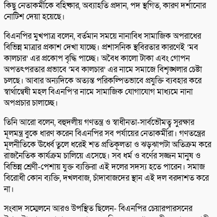
কিছু নেতাকর্মীকে বহিষ্কার, অব্যাহতি প্রদান, পদ স্থগিত, কারণ দর্শানোর
নোটিশ দেয়া হয়েছে।
বিএনপির মুখপাত্র বলেন, বর্তমান সময়ে নানাবিধ সামাজিক অপরাধের
বিভিন্ন মাত্রার প্রকাশ দেখা যাচ্ছে। প্রশাসনিক স্থবিরতার কারণেই ‘মব
কালচার’ এর প্রকোপ বৃদ্ধি পাচ্ছে। অবৈধ কালো টাকা এবং গোপন
অপতৎপরতার প্রভাবে ‘মব কালচার’ এর নামে সমাজে বিশৃঙ্খলার চেষ্টা
চলছে। আবার অন্যদিকে অত্যন্ত পরিকল্পিতভাবে প্রযুক্তি ব্যবহার করে
স্বার্থান্বেষী মহল বিএনপি’র নামে সামাজিক যোগাযোগ মাধ্যমে নানা
অপপ্রচার চালাচ্ছে।
তিনি আরো বলেন, বহুদলীয় গণতন্ত্র ও স্বাধীনতা-সার্বভৌমত্ব সুরক্ষার
মূলমন্ত্র বুকে ধারণ করেন বিএনপির সব পর্যায়ের নেতাকর্মীরা। গণতন্ত্রের
মূলনীতিকে ঊর্ধ্বে তুলে ধরেই শত প্রতিকূলতা ও ঝড়ঝাপটা অতিক্রম করে
রাজনৈতিক কার্যক্রম চালিয়ে এসেছে। সব ধর্ম ও বর্ণের সজ্জন মানুষ ও
বিভিন্ন শ্রেণী-পেশায় যুক্ত ব্যক্তিরা এই দলের সদস্য হতে পারেন। সমাজ
বিরোধী কোন ব্যক্তি, দখলবাজ, চাঁদাবাজদের স্থান এই দল বরদাশত করে
না।
সংবাদ সম্মেলনে আরও উপস্থিত ছিলেন- বিএনপির চেয়ারপারসনের