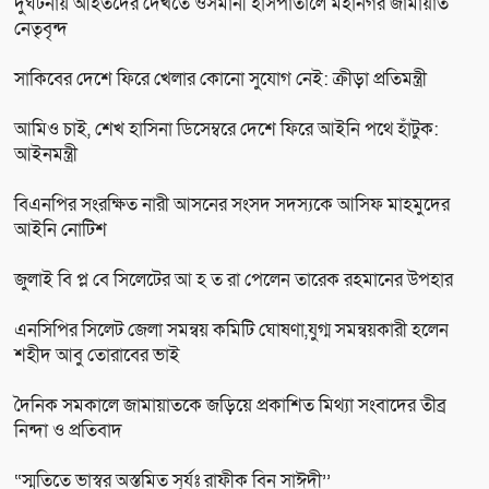
দুর্ঘটনায় আহতদের দেখতে ওসমানী হাসপাতালে মহানগর জামায়াত
নেতৃবৃন্দ
সাকিবের দেশে ফিরে খেলার কোনো সুযোগ নেই: ক্রীড়া প্রতিমন্ত্রী
আমিও চাই, শেখ হাসিনা ডিসেম্বরে দেশে ফিরে আইনি পথে হাঁটুক:
আইনমন্ত্রী
বিএনপির সংরক্ষিত নারী আসনের সংসদ সদস্যকে আসিফ মাহমুদের
আইনি নোটিশ
জুলাই বি প্ল বে সিলেটের আ হ ত রা পেলেন তারেক রহমানের উপহার
এনসিপির সিলেট জেলা সমন্বয় কমিটি ঘোষণা,যুগ্ম সমন্বয়কারী হলেন
শহীদ আবু তোরাবের ভাই
দৈনিক সমকালে জামায়াতকে জড়িয়ে প্রকাশিত মিথ্যা সংবাদের তীব্র
নিন্দা ও প্রতিবাদ
“স্মৃতিতে ভাস্বর অস্তমিত সূর্যঃ রাফীক বিন সাঈদী’’