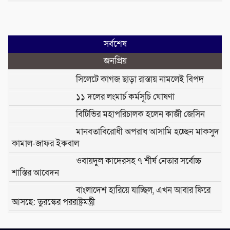
সর্বশেষ
জনপ্রিয়
সিলেটে কাগজ ছাড়া রাস্তায় নামলেই বিপদ
১১ দলের লংমার্চ কর্মসূচি ঘোষণা
বিটিভির মহাপরিচালক হলেন কাজী জেসিন
মানবতাবিরোধী অপরাধ আসামি হচ্ছেন মাকসুদ
কামাল-জাফর ইকবাল
ওবায়দুল কাদেরসহ ৭ শীর্ষ নেতার সর্বোচ্চ
শাস্তির আবেদন
বাংলাদেশ হারিয়ে যাচ্ছিল, এখন আবার ফিরে
আসছে: তুরস্কের পররাষ্ট্রমন্ত্রী
২ সপ্তাহ পর আংশিক চালু বিকল এলএনজি