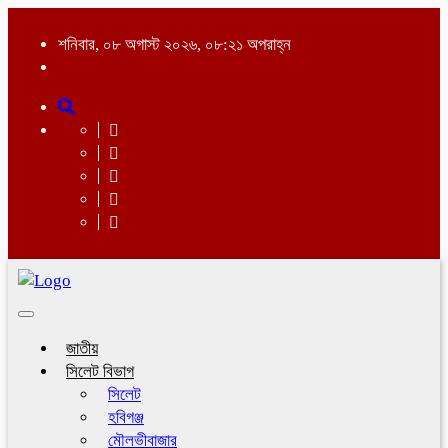
শনিবার, ০৮ অগাস্ট ২০২৬, ০৮:২১ অপরাহ্ন
Toggle
navigation
জাতীয়
সিলেট বিভাগ
সিলেট
হবিগঞ্জ
মৌলভীবাজার