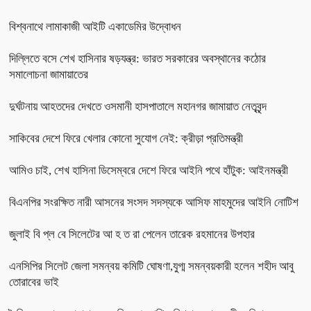
বিশ্বনাথে লামাকাজী আইটি একাডেমির উদ্বোধন
দিল্লিতে বসে শেখ হাসিনার ষড়যন্ত্র: ভারত সরকারের অবস্থানের কঠোর
সমালোচনা জামায়াতের
দুর্ঘটনায় আহতদের দেখতে ওসমানী হাসপাতালে মহানগর জামায়াত নেতৃবৃন্দ
সাকিবের দেশে ফিরে খেলার কোনো সুযোগ নেই: ক্রীড়া প্রতিমন্ত্রী
আমিও চাই, শেখ হাসিনা ডিসেম্বরে দেশে ফিরে আইনি পথে হাঁটুক: আইনমন্ত্রী
বিএনপির সংরক্ষিত নারী আসনের সংসদ সদস্যকে আসিফ মাহমুদের আইনি নোটিশ
জুলাই বি প্ল বে সিলেটের আ হ ত রা পেলেন তারেক রহমানের উপহার
এনসিপির সিলেট জেলা সমন্বয় কমিটি ঘোষণা,যুগ্ম সমন্বয়কারী হলেন শহীদ আবু
তোরাবের ভাই