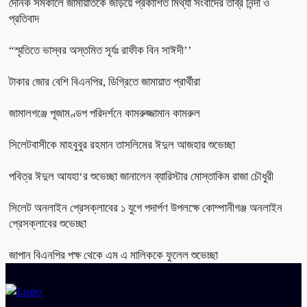
দৈনিক সমকালে জামায়াতকে জড়িয়ে প্রকাশিত মিথ্যা সংবাদের তীব্র নিন্দা ও
প্রতিবাদ
“স্মৃতিতে ভাস্বর অস্তমিত সূর্যঃ রাফীক বিন সাঈদী’’
টাকার জোর বেশি বিএনপির, ডিগ্রিতে জামায়াত প্রার্থীরা
জামালগঞ্জে পূজামণ্ডপ পরিদর্শনে কামরুজ্জামান কামরুল
সিলেটবাসীকে মাহবুবুর রহমান তাসলিমের ঈদুল আজহার শুভেচ্ছা
পবিত্র ঈদুল আযহা‘র শুভেচ্ছা জানালেন ব্যারিস্টার মোস্তাকিম রাজা চৌধুরী
সিলেট অনলাইন প্রেসক্লাবের ১ যুগে পদার্পণ উপলক্ষে কোম্পানীগঞ্জ অনলাইন
প্রেসক্লাবের শুভেচ্ছা
জাপান বিএনপির পক্ষ থেকে এম এ মালিককে ফুলেল শুভেচ্ছা