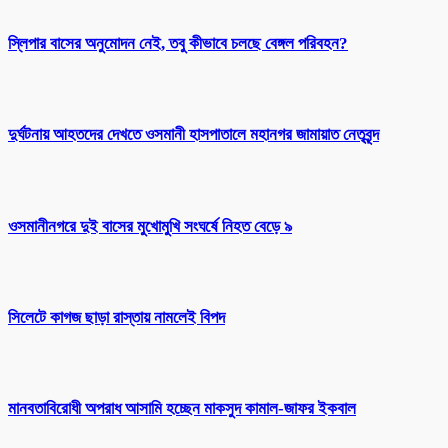
স্লিপার বাসের অনুমোদন নেই, তবু কীভাবে চলছে বেঙ্গল পরিবহন?
দুর্ঘটনায় আহতদের দেখতে ওসমানী হাসপাতালে মহানগর জামায়াত নেতৃবৃন্দ
ওসমানীনগরে দুই বাসের মুখোমুখি সংঘর্ষে নিহত বেড়ে ৯
সিলেটে কাগজ ছাড়া রাস্তায় নামলেই বিপদ
মানবতাবিরোধী অপরাধ আসামি হচ্ছেন মাকসুদ কামাল-জাফর ইকবাল