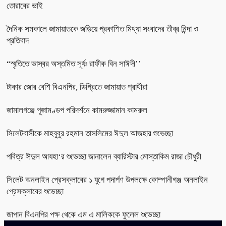
তোরাবের ভাই
দৈনিক সমকালে জামায়াতকে জড়িয়ে প্রকাশিত মিথ্যা সংবাদের তীব্র নিন্দা ও
প্রতিবাদ
“স্মৃতিতে ভাস্বর অস্তমিত সূর্যঃ রাফীক বিন সাঈদী’’
টাকার জোর বেশি বিএনপির, ডিগ্রিতে জামায়াত প্রার্থীরা
জামালগঞ্জে পূজামণ্ডপ পরিদর্শনে কামরুজ্জামান কামরুল
সিলেটবাসীকে মাহবুবুর রহমান তাসলিমের ঈদুল আজহার শুভেচ্ছা
পবিত্র ঈদুল আযহা‘র শুভেচ্ছা জানালেন ব্যারিস্টার মোস্তাকিম রাজা চৌধুরী
সিলেট অনলাইন প্রেসক্লাবের ১ যুগে পদার্পণ উপলক্ষে কোম্পানীগঞ্জ অনলাইন
প্রেসক্লাবের শুভেচ্ছা
জাপান বিএনপির পক্ষ থেকে এম এ মালিককে ফুলেল শুভেচ্ছা