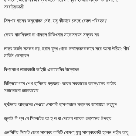
স্বরাষ্ট্রমন্ত্রী
স্লিপার বাসের অনুমোদন নেই, তবু কীভাবে চলছে বেঙ্গল পরিবহন?
সেবার মানসিকতা না থাকলে চিকিৎসার মানোন্নয়ন সম্ভব নয়
লক্ষ্য অর্জন সম্ভব নয়, ইরান যুদ্ধ থেকে সম্মানজনকভাবে সরে আসা উচিত: শীর্ষ
মার্কিন জেনারেল
বিশ্বনাথে লামাকাজী আইটি একাডেমির উদ্বোধন
দিল্লিতে বসে শেখ হাসিনার ষড়যন্ত্র: ভারত সরকারের অবস্থানের কঠোর
সমালোচনা জামায়াতের
দুর্ঘটনায় আহতদের দেখতে ওসমানী হাসপাতালে মহানগর জামায়াত নেতৃবৃন্দ
জুলাই বি প্ল বে সিলেটের আ হ ত রা পেলেন তারেক রহমানের উপহার
এনসিপির সিলেট জেলা সমন্বয় কমিটি ঘোষণা,যুগ্ম সমন্বয়কারী হলেন শহীদ আবু