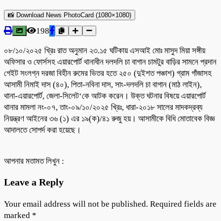
📸 Download News PhotoCard (1080×1080)
198
০৮/১০/২০২৫ খ্রিঃ রাত অনুমান ২৩.১৫ ঘটিকায় এসআই মোঃ মাসুদ মিয়া সঙ্গীয়
অফিসার ও ফোর্সসহ এয়ারপোর্ট থানাধীন দলদলি চা বাগান চামটুর বাড়ির সামনে প্রদান
গেইট সংলগ্ন দরজা বিহীন রুমের ভিতর হতে ২৫০ (দুইশত পঞ্চাশ) গ্রাম গাঁজাসহ
আসামী নিমাই দাস (৪০), পিতা-নবিনা দাস, সাং-দলদলি চা বাগান (মাঠ লাইন),
থানা-এয়ারপোর্ট, জেলা-সিলেট‘কে আটক করেন। উক্ত ঘটনার বিষয়ে এয়ারপোর্ট
থানার মামলা নং-০৭, তাং-০৯/১০/২০২৫ খ্রিঃ, ধারা-২০১৮ সালের মাদকদ্রব্য
নিয়ন্ত্রণ আইনের ৩৬ (১) এর ১৯(ক)/৪১ রুজু হয়। আসামীকে বিধি মোতাবেক বিজ্ঞ
আদালতে সোপর্দ করা হয়েছে।
আপনার মতামত লিখুন :
Leave a Reply
Your email address will not be published.
Required fields are
marked
*