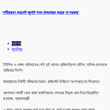
‘দলীয়করণ করতেই জুলাই সনদ বাস্তবায়ন করছে না সরকার’
সর্বশেষ
জনপ্রিয়
ইউনিক ও বেঙ্গল পরিবহনের সেই দুই বাসের রেজিস্ট্রেশন বাতিল, মালিক-চালককে
হাজিরের নির্দেশ
জামায়াতের নির্বাহী পরিষদের বৈঠক: রাষ্ট্রপতি নির্বাচনে অংশগ্রহণের সিদ্ধান্ত
প্রশাসনে ঘাপটি মেরে থাকা ফ্যাসিবাদের দোসররা বিদ্যুৎ খাত নিয়ে বিভ্রান্তি
ছড়াচ্ছে: প্রধানমন্ত্রী
৫ মাসে কোনো সরকার ব্যর্থ হতে পারে না, ব্যর্থ হওয়ার জন্যও সময় লাগে: