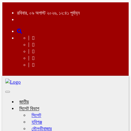
রবিবার, ০৯ অগাস্ট ২০২৬, ১২:৪১ পূর্বাহ্ন
Toggle
navigation
জাতীয়
সিলেট বিভাগ
সিলেট
হবিগঞ্জ
মৌলভীবাজার