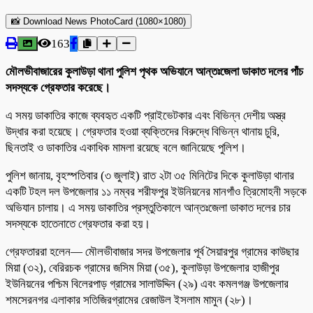
📸 Download News PhotoCard (1080×1080)
163
মৌলভীবাজারের কুলাউড়া থানা পুলিশ পৃথক অভিযানে আন্তঃজেলা ডাকাত দলের পাঁচ
সদস্যকে গ্রেফতার করেছে।
এ সময় ডাকাতির কাজে ব্যবহৃত একটি প্রাইভেটকার এবং বিভিন্ন দেশীয় অস্ত্র
উদ্ধার করা হয়েছে। গ্রেফতার হওয়া ব্যক্তিদের বিরুদ্ধে বিভিন্ন থানায় চুরি,
ছিনতাই ও ডাকাতির একাধিক মামলা রয়েছে বলে জানিয়েছে পুলিশ।
পুলিশ জানায়, বৃহস্পতিবার (৩ জুলাই) রাত ২টা ৩৫ মিনিটের দিকে কুলাউড়া থানার
একটি টহল দল উপজেলার ১১ নম্বর শরীফপুর ইউনিয়নের মানগাঁও ত্রিমোহনী সড়কে
অভিযান চালায়। এ সময় ডাকাতির প্রস্তুতিকালে আন্তঃজেলা ডাকাত দলের চার
সদস্যকে হাতেনাতে গ্রেফতার করা হয়।
গ্রেফতাররা হলেন— মৌলভীবাজার সদর উপজেলার পূর্ব সৈয়ারপুর গ্রামের কাউছার
মিয়া (৩২), বেরিরচক গ্রামের জসিম মিয়া (৩৫), কুলাউড়া উপজেলার হাজীপুর
ইউনিয়নের পশ্চিম বিলেরপাড় গ্রামের সালাউদ্দিন (২৯) এবং কমলগঞ্জ উপজেলার
শমসেরনগর এলাকার সতিজিরগ্রামের রেজাউল ইসলাম মামুন (২৮)।