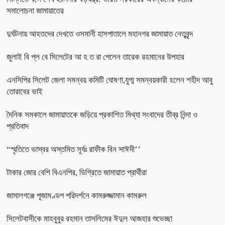
সমালোচনা জামায়াতের
দুর্ঘটনায় আহতদের দেখতে ওসমানী হাসপাতালে মহানগর জামায়াত নেতৃবৃন্দ
জুলাই বি প্ল বে সিলেটের আ হ ত রা পেলেন তারেক রহমানের উপহার
এনসিপির সিলেট জেলা সমন্বয় কমিটি ঘোষণা,যুগ্ম সমন্বয়কারী হলেন শহীদ আবু
তোরাবের ভাই
দৈনিক সমকালে জামায়াতকে জড়িয়ে প্রকাশিত মিথ্যা সংবাদের তীব্র নিন্দা ও
প্রতিবাদ
“স্মৃতিতে ভাস্বর অস্তমিত সূর্যঃ রাফীক বিন সাঈদী’’
টাকার জোর বেশি বিএনপির, ডিগ্রিতে জামায়াত প্রার্থীরা
জামালগঞ্জে পূজামণ্ডপ পরিদর্শনে কামরুজ্জামান কামরুল
সিলেটবাসীকে মাহবুবুর রহমান তাসলিমের ঈদুল আজহার শুভেচ্ছা