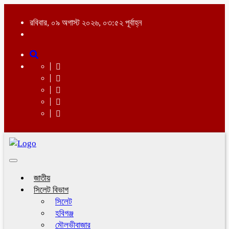
রবিবার, ০৯ অগাস্ট ২০২৬, ০৩:৫২ পূর্বাহ্ন
Toggle
navigation
জাতীয়
সিলেট বিভাগ
সিলেট
হবিগঞ্জ
মৌলভীবাজার