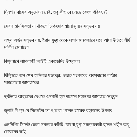
স্লিপার বাসের অনুমোদন নেই, তবু কীভাবে চলছে বেঙ্গল পরিবহন?
সেবার মানসিকতা না থাকলে চিকিৎসার মানোন্নয়ন সম্ভব নয়
লক্ষ্য অর্জন সম্ভব নয়, ইরান যুদ্ধ থেকে সম্মানজনকভাবে সরে আসা উচিত: শীর্ষ
মার্কিন জেনারেল
বিশ্বনাথে লামাকাজী আইটি একাডেমির উদ্বোধন
দিল্লিতে বসে শেখ হাসিনার ষড়যন্ত্র: ভারত সরকারের অবস্থানের কঠোর
সমালোচনা জামায়াতের
দুর্ঘটনায় আহতদের দেখতে ওসমানী হাসপাতালে মহানগর জামায়াত নেতৃবৃন্দ
জুলাই বি প্ল বে সিলেটের আ হ ত রা পেলেন তারেক রহমানের উপহার
এনসিপির সিলেট জেলা সমন্বয় কমিটি ঘোষণা,যুগ্ম সমন্বয়কারী হলেন শহীদ আবু
তোরাবের ভাই