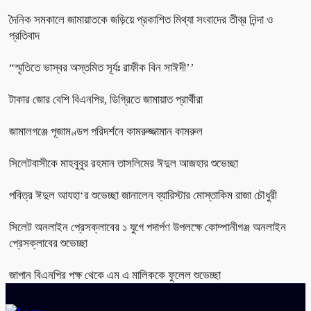
দৈনিক সমকালে জামায়াতকে জড়িয়ে প্রকাশিত মিথ্যা সংবাদের তীব্র নিন্দা ও
প্রতিবাদ
“স্মৃতিতে ভাস্বর অস্তমিত সূর্যঃ রাফীক বিন সাঈদী’’
টাকার জোর বেশি বিএনপির, ডিগ্রিতে জামায়াত প্রার্থীরা
জামালগঞ্জে পূজামণ্ডপ পরিদর্শনে কামরুজ্জামান কামরুল
সিলেটবাসীকে মাহবুবুর রহমান তাসলিমের ঈদুল আজহার শুভেচ্ছা
পবিত্র ঈদুল আযহা‘র শুভেচ্ছা জানালেন ব্যারিস্টার মোস্তাকিম রাজা চৌধুরী
সিলেট অনলাইন প্রেসক্লাবের ১ যুগে পদার্পণ উপলক্ষে কোম্পানীগঞ্জ অনলাইন
প্রেসক্লাবের শুভেচ্ছা
জাপান বিএনপির পক্ষ থেকে এম এ মালিককে ফুলেল শুভেচ্ছা