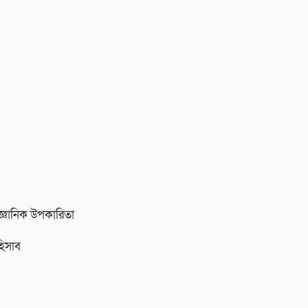
জ্ঞানিক উপকারিতা
হিসাব