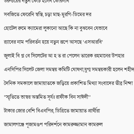
উরুগুয়ের নতুন কোচ হলেন ফোরলান
সবজিতে ফেরেনি স্বস্তি, চড়া মাছ-মুরগি-ডিমের দর
হোটেল রুমে ক্যামেরা লুকানো আছে কি না বুঝবেন যেভাবে
র‌্যাবের নাম পরিবর্তন হয়ে নতুন রূপে আসছে ‘এসআরবি’
জুলাই বি প্ল বে সিলেটের আ হ ত রা পেলেন তারেক রহমানের উপহার
এনসিপির সিলেট জেলা সমন্বয় কমিটি ঘোষণা,যুগ্ম সমন্বয়কারী হলেন শহ
দৈনিক সমকালে জামায়াতকে জড়িয়ে প্রকাশিত মিথ্যা সংবাদের তীব্র নিন্দা
“স্মৃতিতে ভাস্বর অস্তমিত সূর্যঃ রাফীক বিন সাঈদী’’
টাকার জোর বেশি বিএনপির, ডিগ্রিতে জামায়াত প্রার্থীরা
জামালগঞ্জে পূজামণ্ডপ পরিদর্শনে কামরুজ্জামান কামরুল