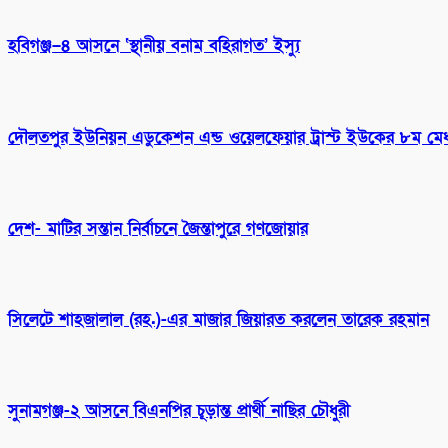
হবিগঞ্জ–৪ আসনে ‘স্থানীয় বনাম বহিরাগত’ ইস্যু
দৌলতপুর ইউনিয়ন এডুকেশন এন্ড ওয়েলফেয়ার ট্রাস্ট ইউকের ৮ম মেধাবৃ
দেশ- মাটির সন্তান নির্বাচনে জৈন্তাপুরে গণজোয়ার
সিলেটে শাহজালাল (রহ.)-এর মাজার জিয়ারত করলেন তারেক রহমান
সুনামগঞ্জ-২ আসনে বিএনপির চূড়ান্ত প্রার্থী নাছির চৌধুরী