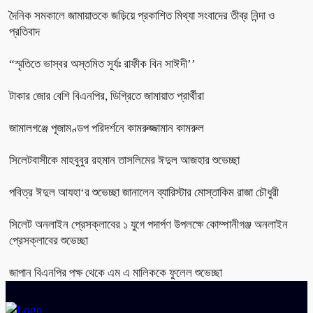
দৈনিক সমকালে জামায়াতকে জড়িয়ে প্রকাশিত মিথ্যা সংবাদের তীব্র নিন্দা ও
প্রতিবাদ
“স্মৃতিতে ভাস্বর অস্তমিত সূর্যঃ রাফীক বিন সাঈদী’’
টাকার জোর বেশি বিএনপির, ডিগ্রিতে জামায়াত প্রার্থীরা
জামালগঞ্জে পূজামণ্ডপ পরিদর্শনে কামরুজ্জামান কামরুল
সিলেটবাসীকে মাহবুবুর রহমান তাসলিমের ঈদুল আজহার শুভেচ্ছা
পবিত্র ঈদুল আযহা‘র শুভেচ্ছা জানালেন ব্যারিস্টার মোস্তাকিম রাজা চৌধুরী
সিলেট অনলাইন প্রেসক্লাবের ১ যুগে পদার্পণ উপলক্ষে কোম্পানীগঞ্জ অনলাইন
প্রেসক্লাবের শুভেচ্ছা
জাপান বিএনপির পক্ষ থেকে এম এ মালিককে ফুলেল শুভেচ্ছা