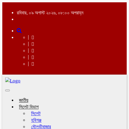
রবিবার, ০৯ অগাস্ট ২০২৬, ০৮:০০ অপরাহ্ন
Toggle
navigation
জাতীয়
সিলেট বিভাগ
সিলেট
হবিগঞ্জ
মৌলভীবাজার