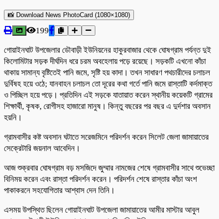
📸 Download News PhotoCard (1080×1080)
199
গোয়াইনঘাট উপজেলার ডৌবাড়ী ইউনিয়নের হাকুরবাজার থেকে ঘোষগ্রাম পর্যন্ত দুই
কিলোমিটার সড়ক দীর্ঘদিন ধরে চরম অবহেলায় পড়ে রয়েছে। সড়কটি এখনো কাঁচা
থাকায় সামান্য বৃষ্টিতেই পানি জমে, সৃষ্টি হয় কাদা। তখন সাধারণ পথচারীদের চলাচল
দুর্বিষহ হয়ে ওঠে; যানবাহন চলাচল তো দূরের কথা গর্তে পানি জমে রাস্তাটি কর্দমাক্ত
ও পিচ্ছিল হয়ে পড়ে। প্রতিদিন এই সড়কে যাতায়াত করেন স্থানীয় কয়েকটি গ্রামের
শিক্ষার্থী, কৃষক, রোগীসহ হাজারো মানুষ। কিন্তু বছরের পর বছর এ দুর্দশার অবসান
হয়নি।
গ্রামবাসীর কষ্ট অবসান ঘটাতে সরেজমিনে পরিদর্শন করেন সিলেট জেলা জামায়াতের
সেক্রেটারি জয়নাল আবেদিন।
আজ শুক্রবার ঘোষগ্রাম বড় মসজিদে জুম্মার নামজের শেষে গ্রামবাসীর সাথে শুভেচ্ছা
বিনিময় করেন এবং রাস্তা পরিদর্শন করেন। পরিদর্শন শেষে রাস্তার কাঁচা অংশ
পাকাকরনে সহযোগিতার আশ্বাস দেন তিনি।
এসময় উপস্থিত ছিলেন গোয়াইনঘাট উপজেলা জামায়াতের আমীর মাস্টার আবুল