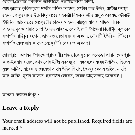
হোসেন,ডৌবাড়ী ইউনিয়ন জামায়াতের সভাপতি শরিফ উদ্দিন,
ঘোষগ্রামের কৃতিসন্তান মাস্টার শফিক আহমদ, মাস্টার বদর উদ্দিন, মাস্টার ফয়জুর
রহমান, হাকুরবাজার উচ্চ বিদ্যালয়ের সহকারী শিক্ষক মাস্টার মাসুক আহমদ, ডৌবাড়ী
ইউনিয়ন জামায়াতের সেক্রেটারি মারুফ আহমদ, বায়তুল মাল সম্পাদক মানিক
আহমদ, যুব জামায়াত নেতা ইমদাদ আহমদ, গোয়াইনঘাট উপজেলা রিপোর্টা্স ক্লাবের
সভাপতি সাদিকুর রহমান, জামায়াত নেতা ফয়সল আহমদ, ডৌবাড়ী ইউনিয়ন শিবিরের
সভাপতি রেজওয়ান আহমদ,সেক্রেটারি নেওয়াজ আহমদ।
ঘোষগ্রামে আগমন উপলক্ষে গ্রামবাসীর পক্ষ থেকে ফুলেল শুভেচছা জানান ঘোষগ্রাম
আল-ইহসান ওয়েলফেয়ার সোসাইটির সদস্যবৃন্দ। সদস্যদের মধ্যে উপস্থিত ছিলেন
নুরল আমিন, সাবেক ছাত্রনেতা সাহাব উদ্দিন শিহাব, তৈয়বুর রহমান তুহিন, মাহদি
আল আমিন, নুমান আহমদ, ইসমাইল হোসেন, ফয়েজ আহমেদসহ অনেকেই।
আপনার মতামত লিখুন :
Leave a Reply
Your email address will not be published.
Required fields are
marked
*