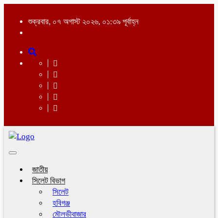
শুক্রবার, ০৭ অগাস্ট ২০২৬, ০১:৩৯ পূর্বাহ্ন
Toggle
navigation
জাতীয়
সিলেট বিভাগ
সিলেট
হবিগঞ্জ
মৌলভীবাজার