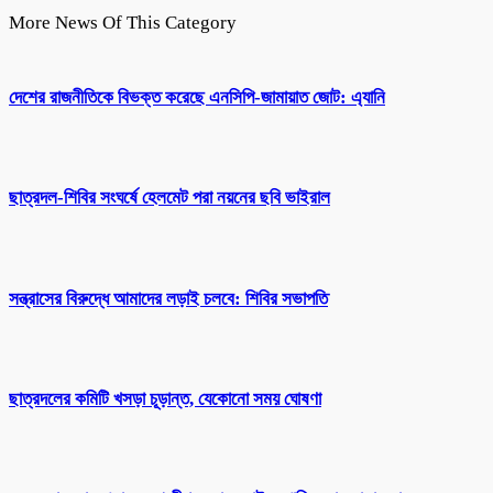
More News Of This Category
দেশের রাজনীতিকে বিভক্ত করেছে এনসিপি-জামায়াত জোট: এ্যানি
ছাত্রদল-শিবির সংঘর্ষে হেলমেট পরা নয়নের ছবি ভাইরাল
সন্ত্রাসের বিরুদ্ধে আমাদের লড়াই চলবে: শিবির সভাপতি
ছাত্রদলের কমিটি খসড়া চূড়ান্ত, যেকোনো সময় ঘোষণা