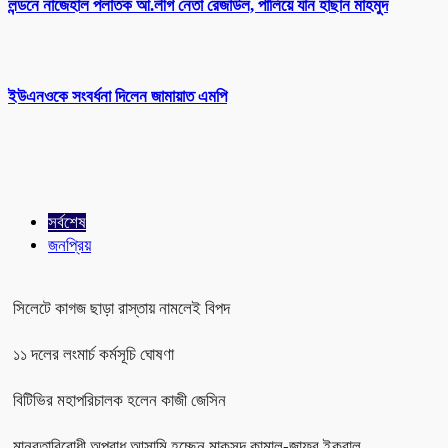
লন্ডনে নাজেহাল পলাতক আ.লীগ নেতা রেজাউল, পালিয়ে যান হাছান মাহমুদ
ইউএনওকে সংবর্ধনা দিলেন জামায়াত এমপি
সর্বশেষ
জনপ্রিয়
সিলেটে কাগজ ছাড়া রাস্তায় নামলেই বিপদ
১১ দলের লংমার্চ কর্মসূচি ঘোষণা
বিটিভির মহাপরিচালক হলেন কাজী জেসিন
মানবতাবিরোধী অপরাধ আসামি হচ্ছেন মাকসুদ কামাল-জাফর ইকবাল