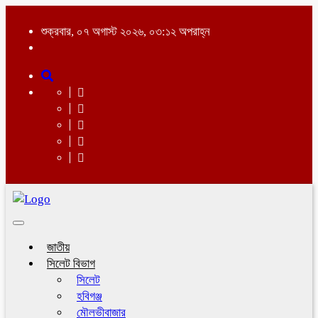
শুক্রবার, ০৭ অগাস্ট ২০২৬, ০৩:১২ অপরাহ্ন
Toggle
navigation
জাতীয়
সিলেট বিভাগ
সিলেট
হবিগঞ্জ
মৌলভীবাজার