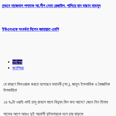
লন্ডনে নাজেহাল পলাতক আ.লীগ নেতা রেজাউল, পালিয়ে যান হাছান মাহমুদ
ইউএনওকে সংবর্ধনা দিলেন জামায়াত এমপি
সর্বশেষ
জনপ্রিয়
যে কারণে মিসওয়াক করতে বলেছেন মহানবী (সা.), জানুন ইসলামিক ও বৈজ্ঞানিক
উপকারিতা
২৪ ঘণ্টা ওয়াই-ফাই চালু রাখলে মাসে বিদ্যুৎ বিল কত আসে? জেনে নিন হিসাব
সাফের আগে আরও দুই প্রবাসী ফুটবলারকে দলে চায় বাফুফে