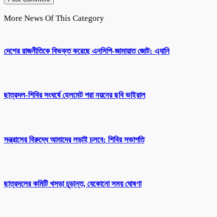
More News Of This Category
দেশের রাজনীতিকে বিভক্ত করেছে এনসিপি-জামায়াত জোট: এ্যানি
ছাত্রদল-শিবির সংঘর্ষে হেলমেট পরা নয়নের ছবি ভাইরাল
সন্ত্রাসের বিরুদ্ধে আমাদের লড়াই চলবে: শিবির সভাপতি
ছাত্রদলের কমিটি খসড়া চূড়ান্ত, যেকোনো সময় ঘোষণা