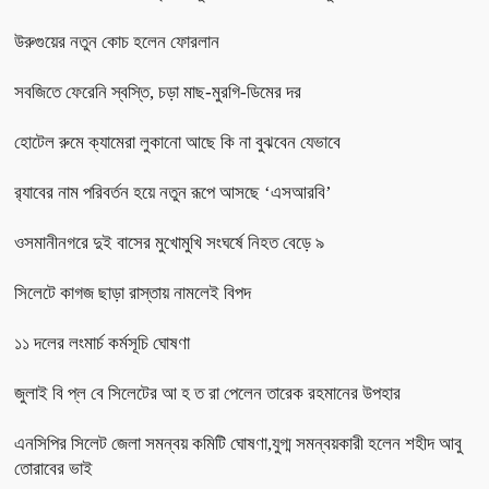
উরুগুয়ের নতুন কোচ হলেন ফোরলান
সবজিতে ফেরেনি স্বস্তি, চড়া মাছ-মুরগি-ডিমের দর
হোটেল রুমে ক্যামেরা লুকানো আছে কি না বুঝবেন যেভাবে
র‌্যাবের নাম পরিবর্তন হয়ে নতুন রূপে আসছে ‘এসআরবি’
ওসমানীনগরে দুই বাসের মুখোমুখি সংঘর্ষে নিহত বেড়ে ৯
সিলেটে কাগজ ছাড়া রাস্তায় নামলেই বিপদ
১১ দলের লংমার্চ কর্মসূচি ঘোষণা
জুলাই বি প্ল বে সিলেটের আ হ ত রা পেলেন তারেক রহমানের উপহার
এনসিপির সিলেট জেলা সমন্বয় কমিটি ঘোষণা,যুগ্ম সমন্বয়কারী হলেন শহীদ আবু
তোরাবের ভাই