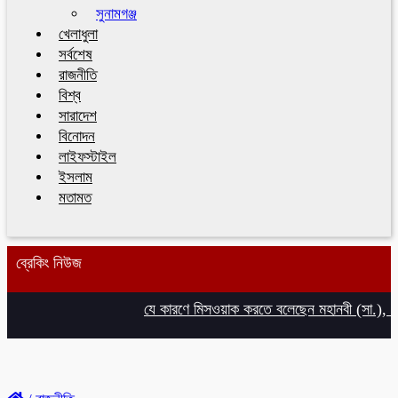
সুনামগঞ্জ
খেলাধুলা
সর্বশেষ
রাজনীতি
বিশ্ব
সারাদেশ
বিনোদন
লাইফস্টাইল
ইসলাম
মতামত
ব্রেকিং নিউজ
যে কারণে মিসওয়াক করতে বলেছেন মহানবী (সা.), জান