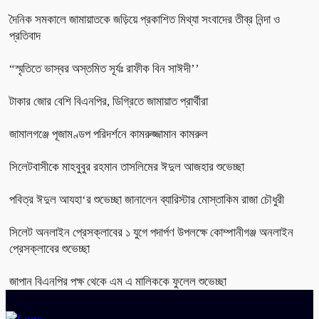
দৈনিক সমকালে জামায়াতকে জড়িয়ে প্রকাশিত মিথ্যা সংবাদের তীব্র নিন্দা ও
প্রতিবাদ
“স্মৃতিতে ভাস্বর অস্তমিত সূর্যঃ রাফীক বিন সাঈদী’’
টাকার জোর বেশি বিএনপির, ডিগ্রিতে জামায়াত প্রার্থীরা
জামালগঞ্জে পূজামণ্ডপ পরিদর্শনে কামরুজ্জামান কামরুল
সিলেটবাসীকে মাহবুবুর রহমান তাসলিমের ঈদুল আজহার শুভেচ্ছা
পবিত্র ঈদুল আযহা‘র শুভেচ্ছা জানালেন ব্যারিস্টার মোস্তাকিম রাজা চৌধুরী
সিলেট অনলাইন প্রেসক্লাবের ১ যুগে পদার্পণ উপলক্ষে কোম্পানীগঞ্জ অনলাইন
প্রেসক্লাবের শুভেচ্ছা
জাপান বিএনপির পক্ষ থেকে এম এ মালিককে ফুলেল শুভেচ্ছা